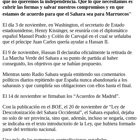
que no queremos la independencia. Que lo que necesitamos es
cubrir las formas y salvar nuestros compromisos y en que
.
estamos de acuerdo para que el Sahara sea para Marruecos
”
El día 3 de noviembre, en Washington, el secretario de Estado
estadounidense, Henry Kissinger, se reuniría con el diplomático
español Manuel Prado y Colón de Carvajal en el cual se señalaba
que el príncipe Juan Carlos quería ayudar a Hassan II.
El 9 de noviembre, Hassan II declaraba oficialmente la retirada de
La Marcha Verde del Sahara a su punto de partida al haber
conseguido, los objetivos que se habían propuesto.
Mientras tanto Radio Sahara seguía emitiendo sus comentarios
políticos diarios repitiendo que España nunca abandonaría a los
saharauis y que cumpliría sus obligaciones con ellos hasta el final.
El 14 de noviembre se firmaban los “Acuerdos de Madrid”.
Con la publicación en el
BOE,
el 20 de noviembre de “Ley de
Descolonización del Sahara Occidental”, el Sahara español, dejaba
no solo de ser provincia, sino que, además, incluso se negaría, como
se indicaba en el texto introductorio de la Ley, que hubiera formado
parte del territorio nacional.
Una más de las numerosas contradicciones españoles.