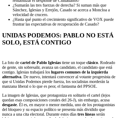
rentabilizar el desplome de Ciudadanos?
¿Sumarán las tres fuerzas de derecha? Si suman más que
Sánchez, Iglesias y Errejón, Casado se acerca a Moncloa a
velocidad de crucero.
¿Hasta qué punto el crecimiento significativo de VOX puede
frustrar las expectativas de recuperación de Casado?
UNIDAS PODEMOS: PABLO NO ESTÁ
SOLO, ESTÁ CONTIGO
La foto de
cartel de Pablo Iglesias
tiene un toque
clásico
. Rodeado
de gente, sin sobresalir, avanza un candidato, el candidato que está
contigo. Iglesias trabajará los
lugares comunes de la izquierda
alternativa
. De nuevo, intentará convencer al votante progresista de
que si Unidas Podemos pierde fuerza, los socialistas morderán la
manzana liberal o lo que es peor, el fantasma del PPSOE.
La imagen de Iglesias, que protagoniza en solitario el cartel (lejos
quedan esas composiciones corales del 26-J), sin embargo, acusa
desgaste
. Él es, en mayor o menor medida, uno de los protagonistas
del bloqueo y su espacio político se presenta más dividido que
nunca a una cita electoral. Durante estos días
tres líneas
serán