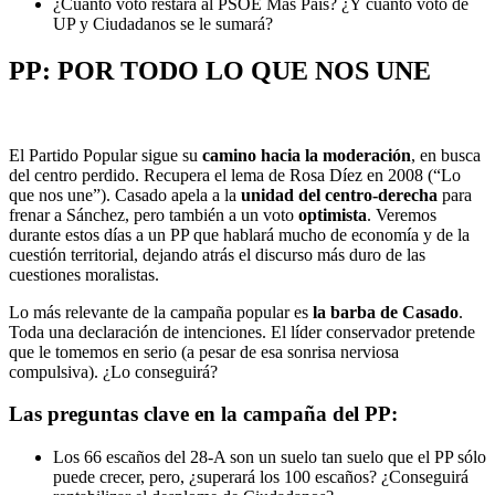
¿Cuánto voto restará al PSOE Más País? ¿Y cuánto voto de
UP y Ciudadanos se le sumará?
PP: POR TODO LO QUE NOS UNE
El Partido Popular sigue su
camino hacia la moderación
, en busca
del centro perdido. Recupera el lema de Rosa Díez en 2008 (“Lo
que nos une”). Casado apela a la
unidad del centro-derecha
para
frenar a Sánchez, pero también a un voto
optimista
. Veremos
durante estos días a un PP que hablará mucho de economía y de la
cuestión territorial, dejando atrás el discurso más duro de las
cuestiones moralistas.
Lo más relevante de la campaña popular es
la barba de Casado
.
Toda una declaración de intenciones. El líder conservador pretende
que le tomemos en serio (a pesar de esa sonrisa nerviosa
compulsiva). ¿Lo conseguirá?
Las preguntas clave en la campaña del PP:
Los 66 escaños del 28-A son un suelo tan suelo que el PP sólo
puede crecer, pero, ¿superará los 100 escaños? ¿Conseguirá