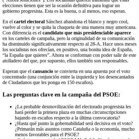
elecciones tienen que ser la ocasión definitiva para lograr un
gobierno progresista. Esta es la buena, o al menos, eso esperan.
En el
cartel electoral
Sánchez abandona el blanco y negro cool,
vuelve al color y se quita la chaqueta de una manera muy americana.
Con diferencia es el
candidato que más presidenciable aparece
en los carteles de campaña, pero la originalidad de su comunicación
ha disminuido significativamente respecto al 28-A. Hace unos meses
los socialistas nos ofrecían, en positivo, una bonita idea de España,
“la España que quieres”. Ahora se conforman con poder salir de este
atolladero del que, por supuesto, ellos también son responsables.
Esperan que el
cansancio
se convierta en una apuesta por el voto
concentrado (una conjunción entre la izquierda y los desencantados
de Ciudadanos que les ponga en 150 escaños).
Las preguntas clave en la campaña del PSOE:
¿La probable desmovilización del electorado progresista les
hará perder la primera plaza en muchas circunscripciones
bajando en escaños respecto a la última convocatoria?
¿Hasta qué punto la gobernabilidad será decisiva en el voto?
¿Primarán más asuntos como Cataluña o la economía, mucho
menos favorables para el PSOE?