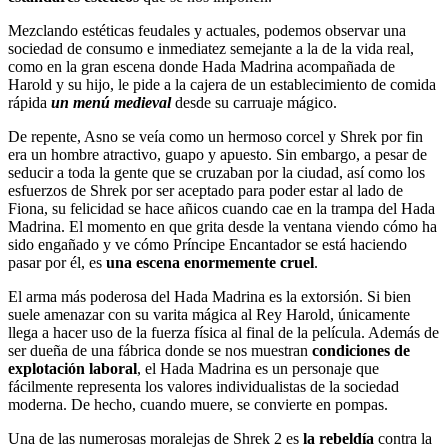
Mezclando estéticas feudales y actuales, podemos observar una
sociedad de consumo e inmediatez semejante a la de la vida real,
como en la gran escena donde Hada Madrina acompañada de
Harold y su hijo, le pide a la cajera de un establecimiento de comida
rápida
un menú medieval
desde su carruaje mágico.
De repente, Asno se veía como un hermoso corcel y Shrek por fin
era un hombre atractivo, guapo y apuesto. Sin embargo, a pesar de
seducir a toda la gente que se cruzaban por la ciudad, así como los
esfuerzos de Shrek por ser aceptado para poder estar al lado de
Fiona, su felicidad se hace añicos cuando cae en la trampa del Hada
Madrina. El momento en que grita desde la ventana viendo cómo ha
sido engañado y ve cómo Príncipe Encantador se está haciendo
pasar por él, es
una escena enormemente cruel
.
El arma más poderosa del Hada Madrina es la extorsión. Si bien
suele amenazar con su varita mágica al Rey Harold, únicamente
llega a hacer uso de la fuerza física al final de la película. Además de
ser dueña de una fábrica donde se nos muestran
condiciones de
explotación laboral
, el Hada Madrina es un personaje que
fácilmente representa los valores individualistas de la sociedad
moderna. De hecho, cuando muere, se convierte en pompas.
Una de las numerosas moralejas de Shrek 2 es
la rebeldía
contra la