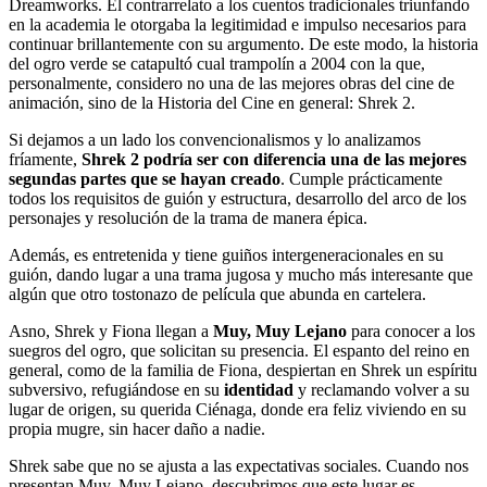
Dreamworks. El contrarrelato a los cuentos tradicionales triunfando
en la academia le otorgaba la legitimidad e impulso necesarios para
continuar brillantemente con su argumento. De este modo, la historia
del ogro verde se catapultó cual trampolín a 2004 con la que,
personalmente, considero no una de las mejores obras del cine de
animación, sino de la Historia del Cine en general: Shrek 2.
Si dejamos a un lado los convencionalismos y lo analizamos
fríamente,
Shrek 2 podría ser con diferencia una de las mejores
segundas partes que se hayan creado
. Cumple prácticamente
todos los requisitos de guión y estructura, desarrollo del arco de los
personajes y resolución de la trama de manera épica.
Además, es entretenida y tiene guiños intergeneracionales en su
guión, dando lugar a una trama jugosa y mucho más interesante que
algún que otro tostonazo de película que abunda en cartelera.
Asno, Shrek y Fiona llegan a
Muy, Muy Lejano
para conocer a los
suegros del ogro, que solicitan su presencia. El espanto del reino en
general, como de la familia de Fiona, despiertan en Shrek un espíritu
subversivo, refugiándose en su
identidad
y reclamando volver a su
lugar de origen, su querida Ciénaga, donde era feliz viviendo en su
propia mugre, sin hacer daño a nadie.
Shrek sabe que no se ajusta a las expectativas sociales. Cuando nos
presentan Muy, Muy Lejano, descubrimos que este lugar es