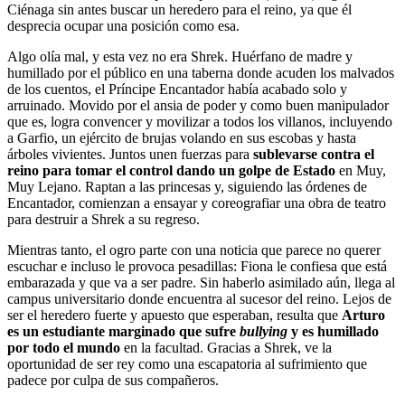
Ciénaga sin antes buscar un heredero para el reino, ya que él
desprecia ocupar una posición como esa.
Algo olía mal, y esta vez no era Shrek. Huérfano de madre y
humillado por el público en una taberna donde acuden los malvados
de los cuentos, el Príncipe Encantador había acabado solo y
arruinado. Movido por el ansia de poder y como buen manipulador
que es, logra convencer y movilizar a todos los villanos, incluyendo
a Garfio, un ejército de brujas volando en sus escobas y hasta
árboles vivientes. Juntos unen fuerzas para
sublevarse contra el
reino para tomar el control dando un golpe de Estado
en Muy,
Muy Lejano. Raptan a las princesas y, siguiendo las órdenes de
Encantador, comienzan a ensayar y coreografiar una obra de teatro
para destruir a Shrek a su regreso.
Mientras tanto, el ogro parte con una noticia que parece no querer
escuchar e incluso le provoca pesadillas: Fiona le confiesa que está
embarazada y que va a ser padre. Sin haberlo asimilado aún, llega al
campus universitario donde encuentra al sucesor del reino. Lejos de
ser el heredero fuerte y apuesto que esperaban, resulta que
Arturo
es un estudiante marginado que sufre
bullying
y es humillado
por todo el mundo
en la facultad. Gracias a Shrek, ve la
oportunidad de ser rey como una escapatoria al sufrimiento que
padece por culpa de sus compañeros.