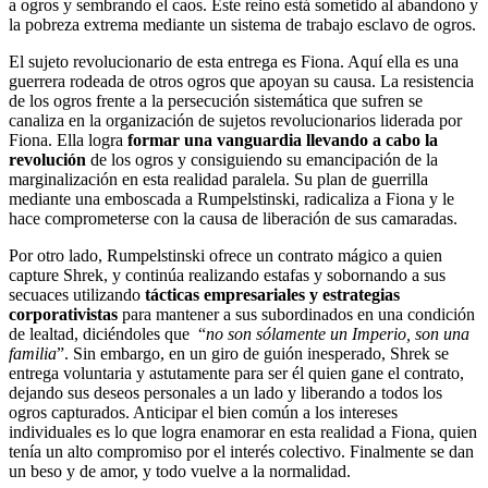
a ogros y sembrando el caos. Este reino está sometido al abandono y
la pobreza extrema mediante un sistema de trabajo esclavo de ogros.
El sujeto revolucionario de esta entrega es Fiona. Aquí ella es una
guerrera rodeada de otros ogros que apoyan su causa. La resistencia
de los ogros frente a la persecución sistemática que sufren se
canaliza en la organización de sujetos revolucionarios liderada por
Fiona. Ella logra
formar una vanguardia llevando a cabo la
revolución
de los ogros y consiguiendo su emancipación de la
marginalización en esta realidad paralela. Su plan de guerrilla
mediante una emboscada a Rumpelstinski, radicaliza a Fiona y le
hace comprometerse con la causa de liberación de sus camaradas.
Por otro lado, Rumpelstinski ofrece un contrato mágico a quien
capture Shrek, y continúa realizando estafas y sobornando a sus
secuaces utilizando
tácticas empresariales y estrategias
corporativistas
para mantener a sus subordinados en una condición
de lealtad, diciéndoles que “
no son sólamente un Imperio, son una
familia
”. Sin embargo, en un giro de guión inesperado, Shrek se
entrega voluntaria y astutamente para ser él quien gane el contrato,
dejando sus deseos personales a un lado y liberando a todos los
ogros capturados. Anticipar el bien común a los intereses
individuales es lo que logra enamorar en esta realidad a Fiona, quien
tenía un alto compromiso por el interés colectivo. Finalmente se dan
un beso y de amor, y todo vuelve a la normalidad.