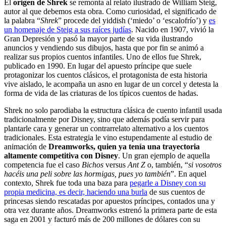
El
origen de Shrek
se remonta al relato ilustrado de William Steig,
autor al que debemos esta obra. Como curiosidad, el significado de
la palabra “
Shrek
” procede del yiddish (‘miedo’ o ‘escalofrío’) y
es
un homenaje de Steig a sus raíces judías
. Nacido en 1907, vivió la
Gran Depresión y pasó la mayor parte de su vida ilustrando
anuncios y vendiendo sus dibujos, hasta que por fin se animó a
realizar sus propios cuentos infantiles. Uno de ellos fue Shrek,
publicado en 1990. En lugar del apuesto príncipe que suele
protagonizar los cuentos clásicos, el protagonista de esta historia
vive aislado, le acompaña un asno en lugar de un corcel y detesta la
forma de vida de las criaturas de los típicos cuentos de hadas.
Shrek no solo parodiaba la estructura clásica de cuento infantil usada
tradicionalmente por Disney, sino que además podía servir para
plantarle cara y generar un contrarrelato alternativo a los cuentos
tradicionales. Esta estrategia le vino estupendamente al estudio de
animación de
Dreamworks, quien ya tenía una trayectoria
altamente competitiva con Disney
. Un gran ejemplo de aquella
competencia fue el caso
Bichos
versus
Ant Z
o, también, “
si vosotros
hacéis una peli sobre las hormigas, pues yo también
”. En aquel
contexto, Shrek fue toda una baza para
pegarle a Disney con su
propia medicina, es decir, haciendo una burla
de sus cuentos de
princesas siendo rescatadas por apuestos príncipes, contados una y
otra vez durante años. Dreamworks estrenó la primera parte de esta
saga en 2001 y facturó más de 200 millones de dólares con su