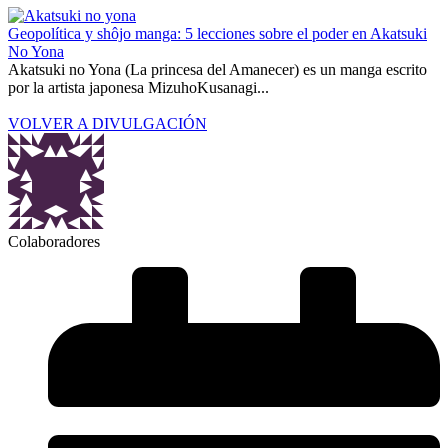
Geopolítica y shôjo manga: 5 lecciones sobre el poder en Akatsuki
No Yona
Akatsuki no Yona (La princesa del Amanecer) es un manga escrito
por la artista japonesa MizuhoKusanagi...
VOLVER A DIVULGACIÓN
Colaboradores