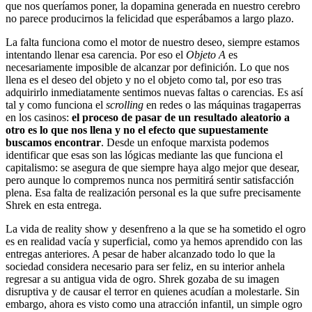
que nos queríamos poner, la dopamina generada en nuestro cerebro
no parece producirnos la felicidad que esperábamos a largo plazo.
La falta funciona como el motor de nuestro deseo, siempre estamos
intentando llenar esa carencia. Por eso el
Objeto A
es
necesariamente imposible de alcanzar por definición. Lo que nos
llena es el deseo del objeto y no el objeto como tal, por eso tras
adquirirlo inmediatamente sentimos nuevas faltas o carencias. Es así
tal y como funciona el
scrolling
en redes o las máquinas tragaperras
en los casinos:
el proceso de pasar de un resultado aleatorio a
otro es lo que nos llena y no el efecto que supuestamente
buscamos encontrar
. Desde un enfoque marxista podemos
identificar que esas son las lógicas mediante las que funciona el
capitalismo: se asegura de que siempre haya algo mejor que desear,
pero aunque lo compremos nunca nos permitirá sentir satisfacción
plena. Esa falta de realización personal es la que sufre precisamente
Shrek en esta entrega.
La vida de reality show y desenfreno a la que se ha sometido el ogro
es en realidad vacía y superficial, como ya hemos aprendido con las
entregas anteriores. A pesar de haber alcanzado todo lo que la
sociedad considera necesario para ser feliz, en su interior anhela
regresar a su antigua vida de ogro. Shrek gozaba de su imagen
disruptiva y de causar el terror en quienes acudían a molestarle. Sin
embargo, ahora es visto como una atracción infantil, un simple ogro