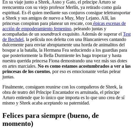
En su viaje junto a Shrek, Asno y Gato, el príncipe Arturo se
reencuentra con su viejo profesor Merlín, ya retirado como guía
espiritual. Es él quien mediante sus conjuros consigue teletransportar
a Shrek y sus amigos de nuevo a Muy, Muy Lejano. Allí, las
princesas conspiran para planear un rescate, con
épicas escenas de
acción de empoderamiento femenino
, peleando juntas y
acompañadas de un
soundtrack
exquisito. Además de superar el
Test
de Bechdel
, la película nos deleita con una Blancanieves cantando
dulcemente para enviar abruptamente una horda de animalitos del
bosque a la batalla, la Hermana Fea seduciendo a los guardias para
que posteriormente la Bella Durmiente les haga tropezar y hasta
nuestra querida princesa Fiona demostrando una vez más sus dotes
en artes marciales.
No es como estamos acostumbrados a ver a las
princesas de los cuentos
, por eso es emocionante verlas pelear
juntas.
Finalmente, consiguen reunirse con los compañeros de Shrek, la
obra de teatro del Príncipe Encantador es arruinada, el príncipe
Arturo entiende que lo único que importa es lo que uno crea de sí
mismo y Shrek acaba aceptando su paternidad.
Felices para siempre (bueno, de
momento)