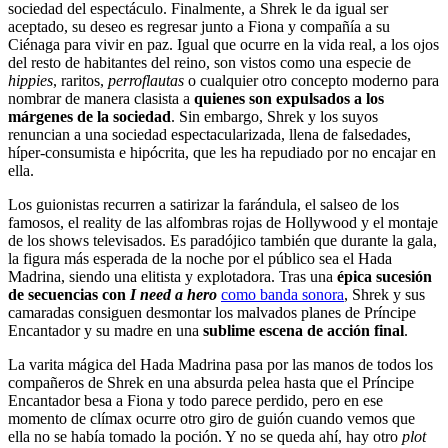
sociedad del espectáculo. Finalmente, a Shrek le da igual ser
aceptado, su deseo es regresar junto a Fiona y compañía a su
Ciénaga para vivir en paz. Igual que ocurre en la vida real, a los ojos
del resto de habitantes del reino, son vistos como una especie de
hippies
, raritos,
perroflautas
o cualquier otro concepto moderno para
nombrar de manera clasista a
quienes son expulsados a los
márgenes de la sociedad
. Sin embargo, Shrek y los suyos
renuncian a una sociedad espectacularizada, llena de falsedades,
híper-consumista e hipócrita, que les ha repudiado por no encajar en
ella.
Los guionistas recurren a satirizar la farándula, el salseo de los
famosos, el reality de las alfombras rojas de Hollywood y el montaje
de los shows televisados. Es paradójico también que durante la gala,
la figura más esperada de la noche por el público sea el Hada
Madrina, siendo una elitista y explotadora. Tras una
épica sucesión
de secuencias con
I need a hero
como banda sonora
, Shrek y sus
camaradas consiguen desmontar los malvados planes de Príncipe
Encantador y su madre en una
sublime escena de acción final
.
La varita mágica del Hada Madrina pasa por las manos de todos los
compañeros de Shrek en una absurda pelea hasta que el Príncipe
Encantador besa a Fiona y todo parece perdido, pero en ese
momento de clímax ocurre otro giro de guión cuando vemos que
ella no se había tomado la poción. Y no se queda ahí, hay otro
plot