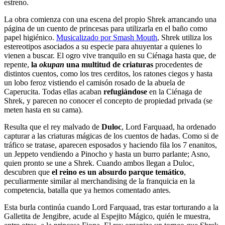
estreno.
La obra comienza con una escena del propio Shrek arrancando una
página de un cuento de princesas para utilizarla en el baño como
papel higiénico.
Musicalizado por Smash Mouth
, Shrek utiliza los
estereotipos asociados a su especie para ahuyentar a quienes lo
vienen a buscar. El ogro vive tranquilo en su Ciénaga hasta que, de
repente,
la
okupan
una multitud de criaturas
procedentes de
distintos cuentos, como los tres cerditos, los ratones ciegos y hasta
un lobo feroz vistiendo el camisón rosado de la abuela de
Caperucita. Todas ellas acaban
refugiándose
en la Ciénaga de
Shrek, y parecen no conocer el concepto de propiedad privada (se
meten hasta en su cama).
Resulta que el rey malvado de
Duloc
, Lord Farquaad, ha ordenado
capturar a las criaturas mágicas de los cuentos de hadas. Como si de
tráfico se tratase, aparecen esposados y haciendo fila los 7 enanitos,
un Jeppeto vendiendo a Pinocho y hasta un burro parlante; Asno,
quien pronto se une a Shrek. Cuando ambos llegan a Duloc,
descubren que
el reino es un absurdo parque temático
,
peculiarmente similar al merchandising de la franquicia en la
competencia, batalla que ya hemos comentado antes.
Esta burla continúa cuando Lord Farquaad, tras estar torturando a la
Galletita de Jengibre, acude al Espejito Mágico, quién le muestra,