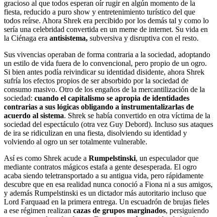
gracioso al que todos esperan oír rugir en algún momento de la
fiesta, reducido a puro show y entretenimiento turístico del que
todos reírse. Ahora Shrek era percibido por los demás tal y como lo
sería una celebridad convertida en un meme de internet. Su vida en
la Ciénaga era
antisistema,
subversiva y disruptiva con el resto.
Sus vivencias operaban de forma contraria a la sociedad, adoptando
un estilo de vida fuera de lo convencional, pero propio de un ogro.
Si bien antes podía reivindicar su identidad disidente, ahora Shrek
sufría los efectos propios de ser absorbido por la sociedad de
consumo masivo. Otro de los engaños de la mercantilización de la
sociedad:
cuando el capitalismo se apropia de identidades
contrarias a sus lógicas obligando a instrumentalizarlas de
acuerdo al sistema
. Shrek se había convertido en otra víctima de la
sociedad del espectáculo (otra vez Guy Debord). Incluso sus ataques
de ira se ridiculizan en una fiesta, disolviendo su identidad y
volviendo al ogro un ser totalmente vulnerable.
Así es como Shrek acude a
Rumpelstinski
, un especulador que
mediante contratos mágicos estafa a gente desesperada. El ogro
acaba siendo teletransportado a su antigua vida, pero rápidamente
descubre que en esa realidad nunca conoció a Fiona ni a sus amigos,
y además Rumpelstinski es un dictador más autoritario incluso que
Lord Farquaad en la primera entrega. Un escuadrón de brujas fieles
a ese régimen realizan
cazas de grupos marginados
, persiguiendo