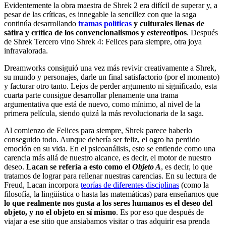
Evidentemente la obra maestra de Shrek 2 era difícil de superar y, a
pesar de las críticas, es innegable la sencillez con que la saga
continúa desarrollando
tramas políticas
y culturales llenas de
sátira y crítica de los convencionalismos y estereotipos
. Después
de Shrek Tercero vino Shrek 4: Felices para siempre, otra joya
infravalorada.
Dreamworks consiguió una vez más revivir creativamente a Shrek,
su mundo y personajes, darle un final satisfactorio (por el momento)
y facturar otro tanto. Lejos de perder argumento ni significado, esta
cuarta parte consigue desarrollar plenamente una trama
argumentativa que está de nuevo, como mínimo, al nivel de la
primera película, siendo quizá la más revolucionaria de la saga.
Al comienzo de Felices para siempre, Shrek parece haberlo
conseguido todo. Aunque debería ser feliz, el ogro ha perdido
emoción en su vida. En el psicoanálisis, esto se entiende como una
carencia más allá de nuestro alcance, es decir, el motor de nuestro
deseo.
Lacan se refería a esto como el
Objeto A
, es decir, lo que
tratamos de lograr para rellenar nuestras carencias. En su lectura de
Freud, Lacan incorpora
teorías de diferentes disciplinas
(como la
filosofía, la lingüística o hasta las matemáticas) para enseñarnos que
lo que realmente nos gusta a los seres humanos es el deseo del
objeto, y no el objeto en sí mismo
. Es por eso que después de
viajar a ese sitio que ansiabamos visitar o tras adquirir esa prenda