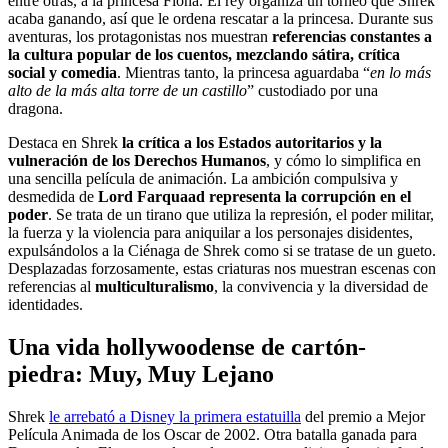
entre otras, a la princesa Fiona. El rey organiza un torneo que Shrek
acaba ganando, así que le ordena rescatar a la princesa. Durante sus
aventuras, los protagonistas nos muestran
referencias constantes a
la cultura popular de los cuentos, mezclando sátira, crítica
social y comedia
. Mientras tanto, la princesa aguardaba “
en lo más
alto de la más alta torre de un castillo
” custodiado por una
dragona.
Destaca en Shrek
la crítica a los Estados autoritarios y la
vulneración de los Derechos Humanos
, y cómo lo simplifica en
una sencilla película de animación. La ambición compulsiva y
desmedida de
Lord Farquaad representa la corrupción en el
poder
. Se trata de un tirano que utiliza la represión, el poder militar,
la fuerza y la violencia para aniquilar a los personajes disidentes,
expulsándolos a la Ciénaga de Shrek como si se tratase de un gueto.
Desplazadas forzosamente, estas criaturas nos muestran escenas con
referencias al
multiculturalismo
, la convivencia y la diversidad de
identidades.
Una vida hollywoodense de cartón-
piedra: Muy, Muy Lejano
Shrek
le arrebató a Disney la primera estatuilla
del premio a Mejor
Película Animada de los Oscar de 2002. Otra batalla ganada para