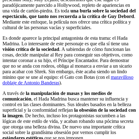
paradójicamente parecido a Hollywood, repleto de apariencias en
una vida de cartón-piedra. Es toda
una burla sobre la sociedad del
espectáculo, que tanto nos recuerda a la crítica de Guy Debord
.
Mediante este enfoque, la película nos ofrece una crítica política y
cultural de las personas vacías y superficiales.
Es donde aparece la principal antagonista de esta trama: el Hada
Madrina. Lo interesante de este personaje es que ella sí tiene una
visión crítica de la sociedad
. A sabiendas de cómo funcionan las
cosas, decide manipular al Rey para conseguir sus objetivos, como
intentar coronar a su hijo, el Príncipe Encantador. Para demostrar
que no se anda con rodeos, obliga al monarca a enviar a un sicario
para acabar con Shrek. Sin embargo, éste acaba siendo un lindo
minino que se une al equipo: el Gato con Botas (con el
maravilloso
doblaje de Antonio Banderas
).
A través de
la manipulación de masas y los medios de
comunicación
, el Hada Madrina busca mantener su influencia y
control en las clases dominantes. Sus ideales basados en la belleza
superficial y la conformidad reflejan
la obsesión de la sociedad con
la imagen
. De hecho, incluso los protagonistas sucumben a las
lógicas de este estilo de vida, y acaban robando una pócima secreta
que otorga una belleza divina. De nuevo una importante crítica
social sobre la grandísima obsesión por vernos cumplir los
estándares estéticos
que se nos imponen.