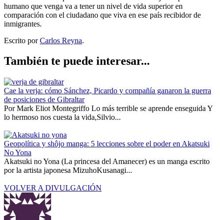
humano que venga va a tener un nivel de vida superior en
comparación con el ciudadano que viva en ese país recibidor de
inmigrantes.
Escrito por
Carlos Reyna
.
También te puede interesar...
Cae la verja: cómo Sánchez, Picardo y compañía ganaron la guerra
de posiciones de Gibraltar
Por Mark Eliot Montegriffo Lo más terrible se aprende enseguida Y
lo hermoso nos cuesta la vida,Silvio...
Geopolítica y shôjo manga: 5 lecciones sobre el poder en Akatsuki
No Yona
Akatsuki no Yona (La princesa del Amanecer) es un manga escrito
por la artista japonesa MizuhoKusanagi...
VOLVER A DIVULGACIÓN