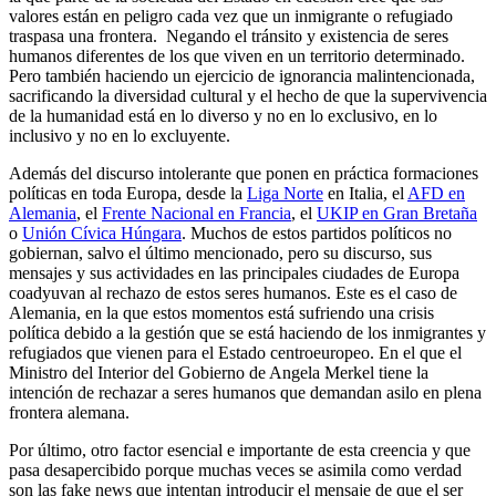
valores están en peligro cada vez que un inmigrante o refugiado
traspasa una frontera. Negando el tránsito y existencia de seres
humanos diferentes de los que viven en un territorio determinado.
Pero también haciendo un ejercicio de ignorancia malintencionada,
sacrificando la diversidad cultural y el hecho de que la supervivencia
de la humanidad está en lo diverso y no en lo exclusivo, en lo
inclusivo y no en lo excluyente.
Además del discurso intolerante que ponen en práctica formaciones
políticas en toda Europa, desde la
Liga Norte
en Italia, el
AFD en
Alemania
, el
Frente Nacional en Francia
, el
UKIP en Gran Bretaña
o
Unión Cívica Húngara
. Muchos de estos partidos políticos no
gobiernan, salvo el último mencionado, pero su discurso, sus
mensajes y sus actividades en las principales ciudades de Europa
coadyuvan al rechazo de estos seres humanos. Este es el caso de
Alemania, en la que estos momentos está sufriendo una crisis
política debido a la gestión que se está haciendo de los inmigrantes y
refugiados que vienen para el Estado centroeuropeo. En el que el
Ministro del Interior del Gobierno de Angela Merkel tiene la
intención de rechazar a seres humanos que demandan asilo en plena
frontera alemana.
Por último, otro factor esencial e importante de esta creencia y que
pasa desapercibido porque muchas veces se asimila como verdad
son las fake news que intentan introducir el mensaje de que el ser