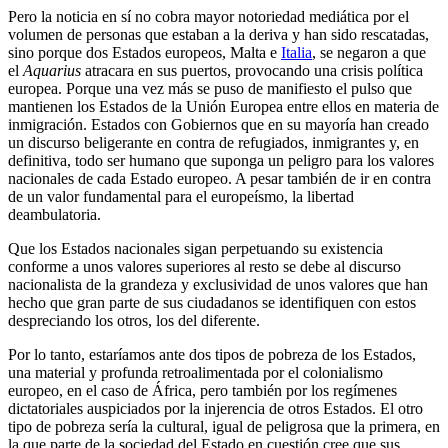
Pero la noticia en sí no cobra mayor notoriedad mediática por el
volumen de personas que estaban a la deriva y han sido rescatadas,
sino porque dos Estados europeos, Malta e
Italia
, se negaron a que
el
Aquarius
atracara en sus puertos, provocando una crisis política
europea. Porque una vez más se puso de manifiesto el pulso que
mantienen los Estados de la Unión Europea entre ellos en materia de
inmigración. Estados con Gobiernos que en su mayoría han creado
un discurso beligerante en contra de refugiados, inmigrantes y, en
definitiva, todo ser humano que suponga un peligro para los valores
nacionales de cada Estado europeo. A pesar también de ir en contra
de un valor fundamental para el europeísmo, la libertad
deambulatoria.
Que los Estados nacionales sigan perpetuando su existencia
conforme a unos valores superiores al resto se debe al discurso
nacionalista de la grandeza y exclusividad de unos valores que han
hecho que gran parte de sus ciudadanos se identifiquen con estos
despreciando los otros, los del diferente.
Por lo tanto, estaríamos ante dos tipos de pobreza de los Estados,
una material y profunda retroalimentada por el colonialismo
europeo, en el caso de África, pero también por los regímenes
dictatoriales auspiciados por la injerencia de otros Estados. El otro
tipo de pobreza sería la cultural, igual de peligrosa que la primera, en
la que parte de la sociedad del Estado en cuestión cree que sus