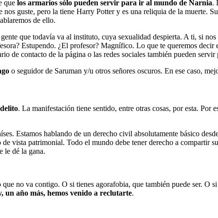
te que
los armarios sólo pueden servir para ir al mundo de Narnia
.
 nos guste, pero la tiene Harry Potter y es una reliquia de la muerte. S
ablaremos de ello.
te que todavía va al instituto, cuya sexualidad despierta. A ti, si nos
esora? Estupendo. ¿El profesor? Magnífico. Lo que te queremos decir es
io de contacto de la página o las redes sociales también pueden servir 
ago
o seguidor de Saruman y/u otros señores oscuros. En ese caso, mejo
delito
. La manifestación tiene sentido, entre otras cosas, por esta. Por 
aíses. Estamos hablando de un derecho civil absolutamente básico desde t
o de vista patrimonial. Todo el mundo debe tener derecho a compartir su
e le dé la gana.
mo que no va contigo. O si tienes agorafobia, que también puede ser. O si
 un año más, hemos venido a reclutarte
.