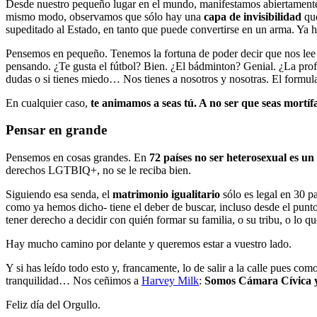
Desde nuestro pequeño lugar en el mundo, manifestamos abiertamen
mismo modo, observamos que sólo hay una
capa de invisibilidad
que
supeditado al Estado, en tanto que puede convertirse en un arma. Ya h
Pensemos en pequeño. Tenemos la fortuna de poder decir que nos lee gen
pensando. ¿Te gusta el fútbol? Bien. ¿El bádminton? Genial. ¿La prof
dudas o si tienes miedo… Nos tienes a nosotros y nosotras. El formular
En cualquier caso,
te animamos a seas tú. A no ser que seas mortíf
Pensar en grande
Pensemos en cosas grandes. En
72 países no ser heterosexual es un 
derechos LGTBIQ+, no se le reciba bien.
Siguiendo esa senda, el
matrimonio igualitario
sólo es legal en 30 p
como ya hemos dicho- tiene el deber de buscar, incluso desde el punt
tener derecho a decidir con quién formar su familia, o su tribu, o lo qu
Hay mucho camino por delante y queremos estar a vuestro lado.
Y si has leído todo esto y, francamente, lo de salir a la calle pues co
tranquilidad… Nos ceñimos a
Harvey Milk
:
Somos Cámara Cívica y,
Feliz día del Orgullo.