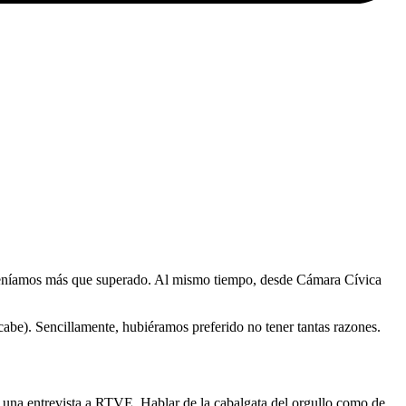
que teníamos más que superado. Al mismo tiempo, desde Cámara Cívica
cabe). Sencillamente, hubiéramos preferido no tener tantas razones.
una entrevista a RTVE. Hablar de la cabalgata del orgullo como de