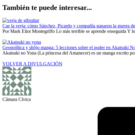
También te puede interesar...
Cae la verja: cómo Sánchez, Picardo y compañía ganaron la guerra de
Por Mark Eliot Montegriffo Lo más terrible se aprende enseguida Y lo 
Geopolítica y shôjo manga: 5 lecciones sobre el poder en Akatsuki N
Akatsuki no Yona (La princesa del Amanecer) es un manga escrito por
VOLVER A DIVULGACIÓN
Cámara Cívica