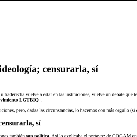
ideología; censurarla, sí
 la ultraderecha vuelve a estar en las instituciones, vuelve un debate 
 movimiento LGTBIQ+
.
uciones, pero, dadas las circunstancias, lo hacemos con más orgullo (si 
censurarla, sí
iones también
son política
. Así lo explicaba el portavoz de COGAM en 