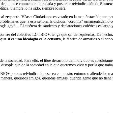
 28 de junio se conmemora la redada y posterior reivindicación de
Stonew
lítica. Siempre lo ha sido, siempre lo será.
al respecto
. Véase: Ciudadanos es vetado en la manifestación; una p
l problema es que, a esta señora, la dichosa “coronita” ornamentada no 
ología gay”… El etcétera de sandeces y declaraciones coléricas es largo y
por ser del colectivo LGTBIQ+, tenga que ser de izquierdas. De hecho, el
que sí es una ideología es la censura
, la fábrica de armarios o el conc
de la sociedad. Para ello, el libre desarrollo del individuo es absoluta
 distopía que de la sociedad en la que queremos vivir y por la que trab
IQ+ por sus reivindicaciones, sea en nuestro entorno o allende los mar
a manera, queridos amigos, queridas amigas, querida gente que no tiene