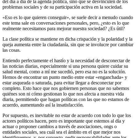
del día a día de la agenda política, sino que se desvinculen de los
problemas sociales y de su participación activa en la sociedad.
«Eso es lo que quieren conseguir», se suele decir a menudo cuando
este tema sale en conversaciones personales, pero, ¿esto es lo que
realmente necesitamos para mejorar nuestra sociedad? ¿Es útil?
La clase política se mantiene en dicha crispación y la polaridad y la
queja aumenta entre la ciudadanía, sin que se involucre por cambiar
las cosas.
Entiendo perfectamente el hastío y la necesidad de desconectar de
las noticias diarias, especialmente si una persona quiere cuidar su
salud mental, como a mí me sucedió, pero esa no es la solución.
Hemos de encontrar un punto medio entre estar «enganchada» y
estar asqueada o saturada, para evitar llegar a desconectar por
completo. Esto hace que nos gobiernen personas que no sabemos
quiénes son ni cómo gestionan lo que nos afecta a nuestra vida
diaria, permitiendo que hagan políticas con las que no estamos de
acuerdo, aumentando así la insatisfacción.
Por supuesto, es inevitable no estar de acuerdo con todo lo que los
actores políticos hacen, pero es importante que estemos al día y
actuar o proponer cambios a través de asociaciones, ongs o
entidades sociales, sea cuál sea el ámbito en el que mejor nos
identifiquemos, y, por supuesto, pedir responsabilidades ante los