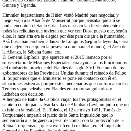
Guinea y Uganda.
Himmler, lugarteniente de Hitler, visitó Madrid para negociar, y
luego viajó a la Abadía de Monserrat porque pensaba que ahí se
podía encontrar el Santo Grial. Los nazis creían fervientemente en
todas las reliquias que tuvieran que ver con Dios, puesto que, según
ellos, la raza aria era la elegida por éste para dirigir a la humanidad.
Así, buscaban también la lanza de Longinus (según la leyenda, haría
que el ejército de quien la poseyera dominara el mundo), el Arca de
la Alianza, la Sábana Santa, etc.
El General Espínola, que aparece en el 2015 llamado por el
subsecretario de Misiones Especiales para ayudar a los funcionarios
del ministerio, proviene del Flandes del siglo XVI. Fue uno de los
gobernadores de las Provincias Unidas durante el reinado de Felipe
II. Suponemos que el Ministerio se pone en contacto con él en
situaciones extremas porque estos mercenarios que conformaban los
Tercios y que peleaban en Flandes eran muy sanguinarios y
luchaban con decisión.
A tiempos de Isabel la Católica viajan los tres protagonistas en el
capítulo cuarto para salvar la vida de Abraham Levi, un judío que no
existió en la realidad. En Toledo, el 12 de mayo 1491, Tomás de
Torquemada impartía el juicio de la Santa Inquisición que lo
sentenciaría a la hoguera, a pesar de contar con la protección de la
Reina. Torquemada, que sí existió en la realidad, era el Inquisidor
General de las Españas, fraile dominico.