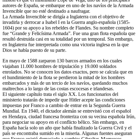
autores de España, se embarque en uno de los navíos de la Armada
Invencible que no esté destinado a naufragar.
La Armada Invencible se dirigía a Inglaterra con el objetivo de
invadirla y derrocar a Isabel I en la Guerra anglo-española (1585-
1604) por su apoyo a los rebeldes de Flandes. Su nombre completo
fue “Grande y Felicísima Armada”. Fue una gran flota española que
resultó destruida casi en su totalidad por un temporal. Sin embargo,
en Inglaterra fue interpretada como una victoria inglesa en la que
Dios se había puesto de su parte.
En mayo de 1588 zarparon 130 barcos armados en los cuales
viajaban 11.000 hombres de tripulación y 19.000 soldados
enrolados. No se conocen los datos exactos, pero se calcula que en
el hundimiento de la flota se perdieron la mitad de los hombres
embarcados y más de un tercio de los navíos, quedando muchos
maltrechos a lo largo de las costas escocesas e irlandesas.
El siguiente capítulo trata el siglo XX. Los funcionarios del
ministerio tratarán de impedir que Hitler acepte las condiciones
impuestas por Franco a cambio de entrar en la Segunda Guerra
Mundial. En 1940, el dictador alemán se entrevistó con el español
en Hendaya, ciudad francesa fronteriza con su vecina española Irún,
para negociar su apoyo en el conflicto bélico. Sin embargo, en
España hacía solo un año que había finalizado la Guerra Civil y el
país se encontraba sumido en la miseria. Algunas fuentes aseguran
que Franco exigió demasiado a cambio: Gibraltar, Marruecos,