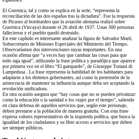
El Guernica, tal y como se explica en la serie, “representa la
reconciliación de las dos españas tras la dictadura”. Fue la respuesta
de Picasso al bombardeo que la aviación alemana realizó sobre
Guernica (Vizcaya) durante el 26 abril de 1937. Unas 300 personas
fallecieron y el pueblo quedó destruido.
En este capítulo es interesante analizar la figura de Salvador Martí,
Subsecretario de Misiones Especiales del Ministerio del Tiempo.
Observaríamos dos intervenciones suyas importantes. En una
ocasión afirma que “a veces hay que cambiar las cosas para que
todo siga igual”, utilizando la frase política y paradójica que aparece
por primera vez en el libro “El gatopardo”, de Giuseppe Tomasi di
Lampedusa . La frase representa la habilidad de los habitantes para
adaptarse a los distintos gobernantes, así como la pretensión de la
aristocracia de mantener su influencia aunque deba ser aceptando la
revolución unificadora.
En otra ocasión asegura que “hay cosas que no se pueden privatizar:
como la educación o la sanidad o los viajes por el tiempo”, saliendo
en clara defensa de aquellos servicios que, según este personaje,
deben prestarse a la población de manera gratuita. Con esta frase
expresa valores representativos de la izquierda política, que busca la
igualdad de los ciudadanos y su libre acceso a servicios que deben
ser siempre públicos.