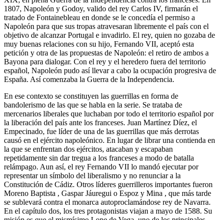
1807, Napoleón y Godoy, valido del rey Carlos IV, firmarán el
tratado de Fontainebleau en donde se le concedía el permiso a
Napoleón para que sus tropas atravesaran libremente el país con el
objetivo de alcanzar Portugal e invadirlo. El rey, quien no gozaba de
muy buenas relaciones con su hijo, Fernando VII, aceptó esta
petición y otra de las propuestas de Napoleón: el retiro de ambos a
Bayona para dialogar. Con el rey y el heredero fuera del territorio
español, Napoleón pudo así llevar a cabo la ocupación progresiva de
España. Así comenzaba la Guerra de la Independencia.
En ese contexto se constituyen las guerrillas en forma de
bandolerismo de las que se habla en la serie. Se trataba de
mercenarios liberales que luchaban por todo el territorio español por
la liberación del país ante los franceses. Juan Martínez Díez, el
Empecinado, fue líder de una de las guerrillas que más derrotas
causó en el ejército napoleónico. En lugar de librar una contienda en
la que se enfrentan dos ejércitos, atacaban y escapaban
repetidamente sin dar tregua a los franceses a modo de batalla
relámpago. Aun así, el rey Fernando VII lo mandó ejecutar por
representar un símbolo del liberalismo y no renunciar a la
Constitución de Cádiz. Otros líderes guerrilleros importantes fueron
Moreno Baptista , Gaspar Jáuregui o Espoz y Mina , que más tarde
se sublevará contra el monarca autoproclamándose rey de Navarra.
En el capítulo dos, los tres protagonistas viajan a mayo de 1588. Su
misión es que el mismísimo Lope de Vega, uno de los principales