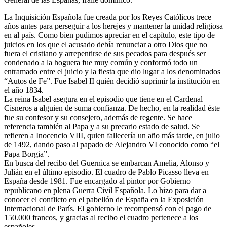
La Inquisición Española fue creada por los Reyes Católicos trece
años antes para perseguir a los herejes y mantener la unidad religiosa
en al país. Como bien pudimos apreciar en el capítulo, este tipo de
juicios en los que el acusado debía renunciar a otro Dios que no
fuera el cristiano y arrepentirse de sus pecados para después ser
condenado a la hoguera fue muy común y conformó todo un
entramado entre el juicio y la fiesta que dio lugar a los denominados
“Autos de Fe”. Fue Isabel II quién decidió suprimir la institución en
el año 1834.
La reina Isabel asegura en el episodio que tiene en el Cardenal
Cisneros a alguien de suma confianza. De hecho, en la realidad éste
fue su confesor y su consejero, además de regente. Se hace
referencia también al Papa y a su precario estado de salud. Se
refieren a Inocencio VIII, quien fallecería un año más tarde, en julio
de 1492, dando paso al papado de Alejandro VI conocido como “el
Papa Borgia”.
En busca del recibo del Guernica se embarcan Amelia, Alonso y
Julián en el último episodio. El cuadro de Pablo Picasso lleva en
España desde 1981. Fue encargado al pintor por Gobierno
republicano en plena Guerra Civil Española. Lo hizo para dar a
conocer el conflicto en el pabellón de España en la Exposición
Internacional de París. El gobierno le recompensó con el pago de
150.000 francos, y gracias al recibo el cuadro pertenece a los
españoles.