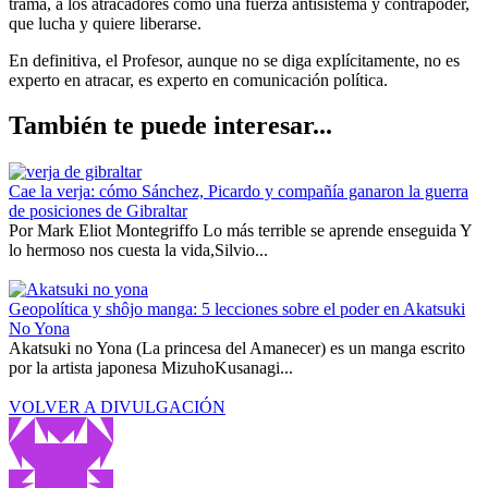
trama, a los atracadores como una fuerza antisistema y contrapoder,
que lucha y quiere liberarse.
En definitiva, el Profesor, aunque no se diga explícitamente, no es
experto en atracar, es experto en comunicación política.
También te puede interesar...
Cae la verja: cómo Sánchez, Picardo y compañía ganaron la guerra
de posiciones de Gibraltar
Por Mark Eliot Montegriffo Lo más terrible se aprende enseguida Y
lo hermoso nos cuesta la vida,Silvio...
Geopolítica y shôjo manga: 5 lecciones sobre el poder en Akatsuki
No Yona
Akatsuki no Yona (La princesa del Amanecer) es un manga escrito
por la artista japonesa MizuhoKusanagi...
VOLVER A DIVULGACIÓN