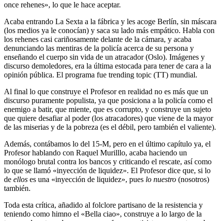
once rehenes», lo que le hace aceptar.
Acaba entrando La Sexta a la fábrica y les acoge Berlín, sin máscara
(los medios ya le conocían) y saca su lado más empático. Habla con
los rehenes casi cariñosamente delante de la cámara, y acaba
denunciando las mentiras de la policía acerca de su persona y
enseñando el cuerpo sin vida de un atracador (Oslo). Imágenes y
discurso demoledores, era la última estocada para tener de cara a la
opinión pública. El programa fue trending topic (TT) mundial.
Al final lo que construye el Profesor en realidad no es más que un
discurso puramente populista, ya que posiciona a la policía como el
enemigo a batir, que miente, que es corrupto, y construye un sujeto
que quiere desafiar al poder (los atracadores) que viene de la mayor
de las miserias y de la pobreza (es el débil, pero también el valiente).
Además, contábamos lo del 15-M, pero en el último capítulo ya, el
Profesor hablando con Raquel Murilllo, acaba haciendo un
monólogo brutal contra los bancos y criticando el rescate, así como
lo que se llamó «inyección de liquidez». El Profesor dice que, si lo
de
ellos
es una «inyección de liquidez», pues
lo nuestro
(nosotros)
también.
Toda esta crítica, añadido al folclore partisano de la resistencia y
teniendo como himno el «Bella ciao», construye a lo largo de la