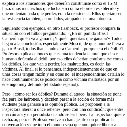
explica a los atracadores que deberían constituirse como el 15-M
hizo: unos muchachos que luchaban contra el orden establecido y
que no tenían nada que perder, eran la resistencia. Ellos querían ser
la resistencia también, acorralados, atrapados en una ratonera.
Siguiendo con ejemplos, en otro flashback, el profesor compara la
situación con el fútbol preguntando: «¿En un partido Brasil-
Camerún quién va a ganar? ¿Y quién querríais que ganara?» Todos
llegan a la conclusión, especialmente Moscú, de que, aunque fuera a
ganar Brasil, todos iban a animar a Camerún, porque era el débil. El
Profesor explica entonces que es una tendencia natural que el ser
humano defienda al débil, por eso ellos deberían conformarse como
los débiles, los que van a perder, los maltratados, es decir, las
víctimas. Al final, si lo pensamos, independientemente de que en
unas cosas tengan razón y en otras no, el independentismo catalán lo
hace continuamente: se posiciona como víctima maltratada por un
enemigo muy definido (el Estado español).
Pero, ¿cómo ser los débiles? Durante el atraco, la situación se pone
fea para los ladrones, y deciden pasar a la acción de forma más
evidente para ganarse a la opinión pública. Le proponen a la
inspectora liberar a once rehenes, pero con una condición: que entre
una cámara y un periodista cuando se les libere. La inspectora quiere
rechazar, pero el Profesor vuelve a chantajearle con publicar la
conversación y que todo el mundo sepa que «no quiere liberar a