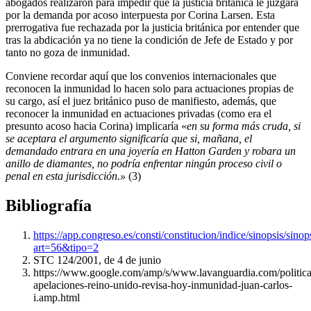
abogados realizaron para impedir que la justicia británica le juzgara
por la demanda por acoso interpuesta por Corina Larsen. Esta
prerrogativa fue rechazada por la justicia británica por entender que
tras la abdicación ya no tiene la condición de Jefe de Estado y por
tanto no goza de inmunidad.
Conviene recordar aquí que los convenios internacionales que
reconocen la inmunidad lo hacen solo para actuaciones propias de
su cargo, así el juez británico puso de manifiesto, además, que
reconocer la inmunidad en actuaciones privadas (como era el
presunto acoso hacia Corina) implicaría «
en su forma más cruda, si
se aceptara el argumento significaría que si, mañana, el
demandado entrara en una joyería en Hatton Garden y robara un
anillo de diamantes, no podría enfrentar ningún proceso civil o
penal en esta jurisdicción.»
(3)
Bibliografía
https://app.congreso.es/consti/constitucion/indice/sinopsis/sinop
art=56&tipo=2
STC 124/2001, de 4 de junio
https://www.google.com/amp/s/www.lavanguardia.com/politic
apelaciones-reino-unido-revisa-hoy-inmunidad-juan-carlos-
i.amp.html