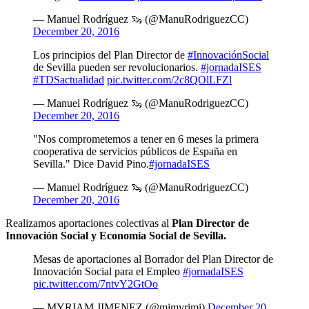
— Manuel Rodríguez 🦦 (@ManuRodriguezCC)
December 20, 2016
Los principios del Plan Director de
#InnovaciónSocial
de Sevilla pueden ser revolucionarios.
#jornadaISES
#TDSactualidad
pic.twitter.com/2c8QOlLFZl
— Manuel Rodríguez 🦦 (@ManuRodriguezCC)
December 20, 2016
"Nos comprometemos a tener en 6 meses la primera
cooperativa de servicios públicos de España en
Sevilla." Dice David Pino.
#jornadaISES
— Manuel Rodríguez 🦦 (@ManuRodriguezCC)
December 20, 2016
Realizamos aportaciones colectivas al
Plan Director de
Innovación Social y Economía Social de Sevilla.
Mesas de aportaciones al Borrador del Plan Director de
Innovación Social para el Empleo
#jornadaISES
pic.twitter.com/7ntvY2GtOo
— MYRIAM JIMENEZ (@mimyrimi)
December 20,