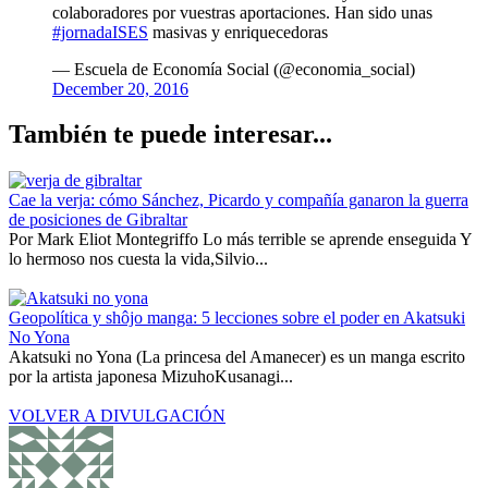
colaboradores por vuestras aportaciones. Han sido unas
#jornadaISES
masivas y enriquecedoras
— Escuela de Economía Social (@economia_social)
December 20, 2016
También te puede interesar...
Cae la verja: cómo Sánchez, Picardo y compañía ganaron la guerra
de posiciones de Gibraltar
Por Mark Eliot Montegriffo Lo más terrible se aprende enseguida Y
lo hermoso nos cuesta la vida,Silvio...
Geopolítica y shôjo manga: 5 lecciones sobre el poder en Akatsuki
No Yona
Akatsuki no Yona (La princesa del Amanecer) es un manga escrito
por la artista japonesa MizuhoKusanagi...
VOLVER A DIVULGACIÓN