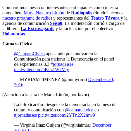
Compartimos mesa con interesantes participantes como nuestra
compañera
María Navarro Limón
de
Radiópolis
(donde hacemos
nuestro programa de radio
) y representantes del
Teatro Távora
y la
agencia de comunicación
Seis60
. La moderación corrió a cargo de
la librería
La Extravagante
y la facilitación por el colectivo
Holonautas
.
Cámara Cívica
@CamaraCivica
apostando por Innovar en la
Comunicación para mejorar la Democracia en el panel
de experiencias 3.3
#jornadaises
pic.twitter.com/5Knz1W7Vay
— MYRIAM JIMENEZ (@mimyrimi)
December 20,
2016
(Atención a la cara de María Limón, por favor)
La infoxicación: riesgos de la democracia en la mesa de
cultura y conunicación con
@camaracivica
en
#jornadaises
pic.twitter.com/2YTn2X2mw9
— Virginia Imaz Quijera (@virginiaimaz)
December
20, 2016