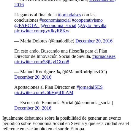
2016
Llegamos al final de la
#jornadaises
con las
conclusiones
#economiasocial
#cooperativismo
@FAECTA_
@economia_social
@Ayto_Sevilla
pic.twitter.com/gyvJkyR8Kw
— Maria Dolores (@madodibe)
December 20, 2016
En esto ando. Buscando una filosofía para el Plan
Director de Innovación Social de Sevilla.
#jornadaises
pic.twitter.com/58jUyDXoq8
— Manuel Rodríguez 🦦 (@ManuRodriguezCC)
December 20, 2016
Aportaciones al Plan Director en
#jornadaISES
pic.twitter.com/U6bHg6DhAM
— Escuela de Economía Social (@economia_social)
December 20, 2016
Igualmente debatimos sobre la posibilidad de generar un evento
periódico sobre Economía Social en Sevilla y que esta ciudad sea el
referente en este ámbito en el sur de Europa.