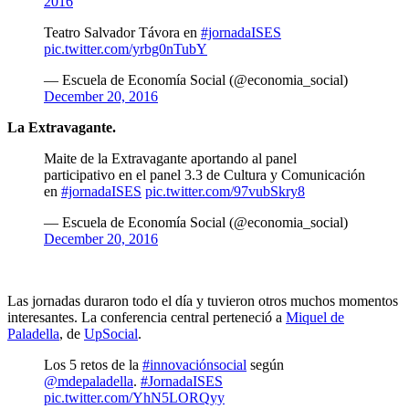
2016
Teatro Salvador Távora en
#jornadaISES
pic.twitter.com/yrbg0nTubY
— Escuela de Economía Social (@economia_social)
December 20, 2016
La Extravagante.
Maite de la Extravagante aportando al panel
participativo en el panel 3.3 de Cultura y Comunicación
en
#jornadaISES
pic.twitter.com/97vubSkry8
— Escuela de Economía Social (@economia_social)
December 20, 2016
Las jornadas duraron todo el día y tuvieron otros muchos momentos
interesantes. La conferencia central perteneció a
Miquel de
Paladella
, de
UpSocial
.
Los 5 retos de la
#innovaciónsocial
según
@mdepaladella
.
#JornadaISES
pic.twitter.com/YhN5LORQyy