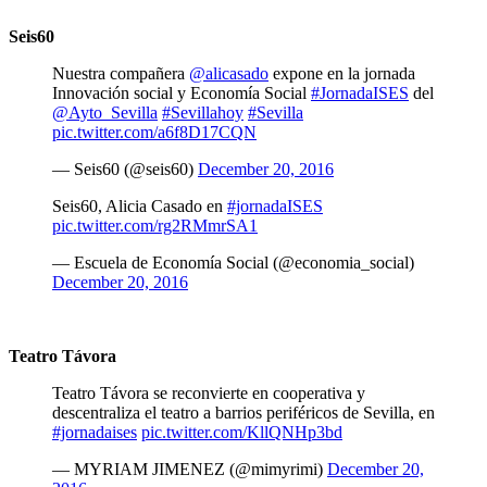
Seis60
Nuestra compañera
@alicasado
expone en la jornada
Innovación social y Economía Social
#JornadaISES
del
@Ayto_Sevilla
#Sevillahoy
#Sevilla
pic.twitter.com/a6f8D17CQN
— Seis60 (@seis60)
December 20, 2016
Seis60, Alicia Casado en
#jornadaISES
pic.twitter.com/rg2RMmrSA1
— Escuela de Economía Social (@economia_social)
December 20, 2016
Teatro Távora
Teatro Távora se reconvierte en cooperativa y
descentraliza el teatro a barrios periféricos de Sevilla, en
#jornadaises
pic.twitter.com/KllQNHp3bd
— MYRIAM JIMENEZ (@mimyrimi)
December 20,