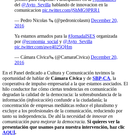
del
@Ayto_Sevilla
hablando de innovacion en la
comunicacion
pic.twitter.com/jShMG9PRR1
— Pedro Nicolas 🦦 (@pedronicolasm)
December 20,
2016
Ya estamos armados para la
#JornadaISES
organizada
por
@economia_social
y
@Ayto_Sevilla
pic.twitter.com/awe4025QHm
— Cámara Cívica🦦 (@CamaraCivica)
December 20,
2016
En el Panel dedicado a Cultura y Comunicación tuvimos la
oportunidad de hablar de
Cámara Cívica
y de
SBP-CA
, la
cooperativa de impulso empresarial a la que estamos asociados. El
hilo conductor fue cómo ciertas tendencias en comunicación
degradan la calidad de la democracia: la sobreabundancia de la
información (
infoxicación
) confunde a la ciudadanía; la
concentración de empresas mediáticas reduce el pluralismo y
excluye a los profesionales de la comunicación, reduciendo por
tanto su independencia. De ahí la necesidad de
innovar en
comunicación para mejorar la democracia
.
Si quieres ver la
presentación que usamos para nuestra intervención, haz clic
AQUÍ
.