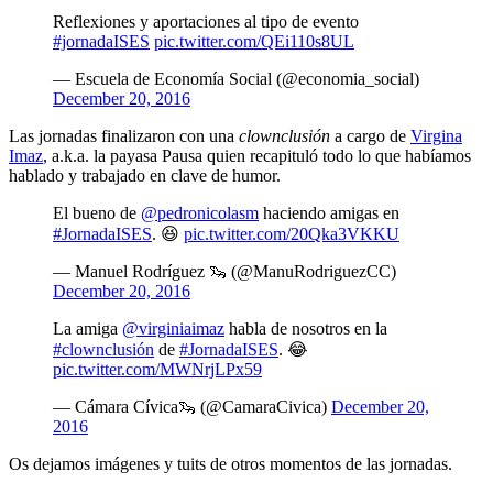
Reflexiones y aportaciones al tipo de evento
#jornadaISES
pic.twitter.com/QEi110s8UL
— Escuela de Economía Social (@economia_social)
December 20, 2016
Las jornadas finalizaron con una
clownclusión
a cargo de
Virgina
Imaz
, a.k.a. la payasa Pausa quien recapituló todo lo que habíamos
hablado y trabajado en clave de humor.
El bueno de
@pedronicolasm
haciendo amigas en
#JornadaISES
. 😆
pic.twitter.com/20Qka3VKKU
— Manuel Rodríguez 🦦 (@ManuRodriguezCC)
December 20, 2016
La amiga
@virginiaimaz
habla de nosotros en la
#clownclusión
de
#JornadaISES
. 😂
pic.twitter.com/MWNrjLPx59
— Cámara Cívica🦦 (@CamaraCivica)
December 20,
2016
Os dejamos imágenes y tuits de otros momentos de las jornadas.