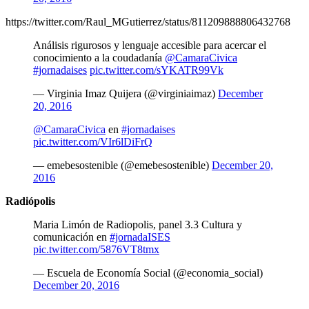
https://twitter.com/Raul_MGutierrez/status/811209888806432768
Análisis rigurosos y lenguaje accesible para acercar el
conocimiento a la coudadanía
@CamaraCivica
#jornadaises
pic.twitter.com/sYKATR99Vk
— Virginia Imaz Quijera (@virginiaimaz)
December
20, 2016
@CamaraCivica
en
#jornadaises
pic.twitter.com/VIr6lDiFrQ
— emebesostenible (@emebesostenible)
December 20,
2016
Radiópolis
Maria Limón de Radiopolis, panel 3.3 Cultura y
comunicación en
#jornadaISES
pic.twitter.com/5876VT8tmx
— Escuela de Economía Social (@economia_social)
December 20, 2016