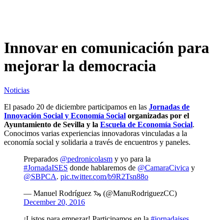
Innovar en comunicación para
mejorar la democracia
Noticias
El pasado 20 de diciembre participamos en las
Jornadas de
Innovación Social y Economía Social
organizadas por el
Ayuntamiento de Sevilla y la
Escuela de Economía Social
.
Conocimos varias experiencias innovadoras vinculadas a la
economía social y solidaria a través de encuentros y paneles.
Preparados
@pedronicolasm
y yo para la
#JornadaISES
donde hablaremos de
@CamaraCivica
y
@SBPCA
.
pic.twitter.com/b9R2Tsn88o
— Manuel Rodríguez 🦦 (@ManuRodriguezCC)
December 20, 2016
¡Listos para empezar! Participamos en la
#jornadaises