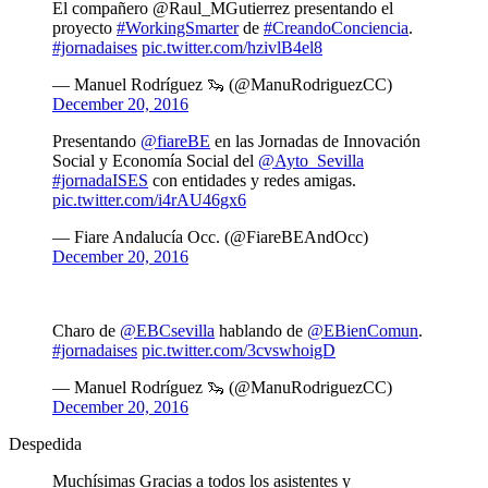
El compañero @Raul_MGutierrez presentando el
proyecto
#WorkingSmarter
de
#CreandoConciencia
.
#jornadaises
pic.twitter.com/hzivlB4el8
— Manuel Rodríguez 🦦 (@ManuRodriguezCC)
December 20, 2016
Presentando
@fiareBE
en las Jornadas de Innovación
Social y Economía Social del
@Ayto_Sevilla
#jornadaISES
con entidades y redes amigas.
pic.twitter.com/i4rAU46gx6
— Fiare Andalucía Occ. (@FiareBEAndOcc)
December 20, 2016
Charo de
@EBCsevilla
hablando de
@EBienComun
.
#jornadaises
pic.twitter.com/3cvswhoigD
— Manuel Rodríguez 🦦 (@ManuRodriguezCC)
December 20, 2016
Despedida
Muchísimas Gracias a todos los asistentes y