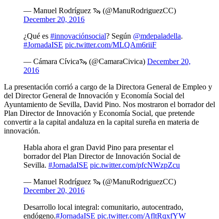
— Manuel Rodríguez 🦦 (@ManuRodriguezCC)
December 20, 2016
¿Qué es
#innovaciónsocial
? Según
@mdepaladella
.
#JornadaISE
pic.twitter.com/MLQAm6riiF
— Cámara Cívica🦦 (@CamaraCivica)
December 20,
2016
La presentación corrió a cargo de la Directora General de Empleo y
del Director General de Innovación y Economía Social del
Ayuntamiento de Sevilla, David Pino. Nos mostraron el borrador del
Plan Director de Innovación y Economía Social, que pretende
convertir a la capital andaluza en la capital sureña en materia de
innovación.
Habla ahora el gran David Pino para presentar el
borrador del Plan Director de Innovación Social de
Sevilla.
#JornadaISE
pic.twitter.com/pfcNWzpZcu
— Manuel Rodríguez 🦦 (@ManuRodriguezCC)
December 20, 2016
Desarrollo local integral: comunitario, autocentrado,
endógeno.
#JornadaISE
pic.twitter.com/AfltRqxfYW