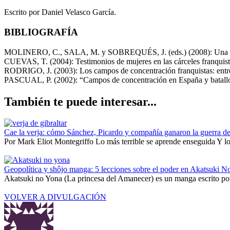
Escrito por Daniel Velasco García.
BIBLIOGRAFÍA
MOLINERO, C., SALA, M. y SOBREQUÉS, J. (eds.) (2008): Una inmens
CUEVAS, T. (2004): Testimonios de mujeres en las cárceles franquista
RODRIGO, J. (2003): Los campos de concentración franquistas: entre l
PASCUAL, P. (2002): “Campos de concentración en España y batallone
También te puede interesar...
Cae la verja: cómo Sánchez, Picardo y compañía ganaron la guerra de
Por Mark Eliot Montegriffo Lo más terrible se aprende enseguida Y lo 
Geopolítica y shôjo manga: 5 lecciones sobre el poder en Akatsuki N
Akatsuki no Yona (La princesa del Amanecer) es un manga escrito por
VOLVER A DIVULGACIÓN