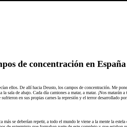
ampos de concentración en España
decían ellos. De allí hacia Deusto, los campos de concentración. Me pon
 la sala de abajo. Cada día camiones a matar, a matar. ¡Nos matarán a t
e sufrieron en sus propias carnes la represión y el terror desarrollado por
más se deberían repetir, a todo el mundo le viene a la mente la estela
pos de exterminio que formaban parte de este complejo y que estaban re