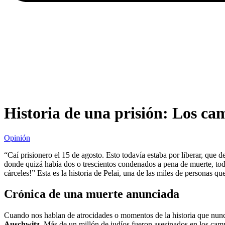
Historia de una prisión: Los c
Opinión
“Caí prisionero el 15 de agosto. Esto todavía estaba por liberar, que 
donde quizá había dos o trescientos condenados a pena de muerte, toda
cárceles!” Esta es la historia de Pelai, una de las miles de personas qu
Crónica de una muerte anunciada
Cuando nos hablan de atrocidades o momentos de la historia que nunca 
Auschwitz
. Más de un millón de judíos fueron asesinados en los cam