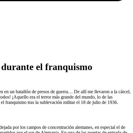
 durante el franquismo
en en un batallón de presos de guerra… De allí me llevaron a la cárcel,
odos! ¡Aquello era el terror más grande del mundo, lo de las
 el franquismo tras la sublevación militar el 18 de julio de 1936.
 dejada por los campos de concentración alemanes, en especial el de
partidos por el sur de Alemania. En una de las puertas de entrada de