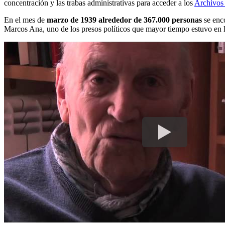
concentración y las trabas administrativas para acceder a los
Archivos 
En el mes de
marzo de 1939 alrededor de 367.000 personas
se enco
Marcos Ana, uno de los presos políticos que mayor tiempo estuvo en l