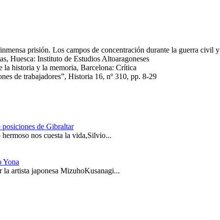
a prisión. Los campos de concentración durante la guerra civil y e
s, Huesca: Instituto de Estudios Altoaragoneses
a historia y la memoria, Barcelona: Crítica
s de trabajadores”, Historia 16, nº 310, pp. 8-29
 posiciones de Gibraltar
hermoso nos cuesta la vida,Silvio...
o Yona
 la artista japonesa MizuhoKusanagi...