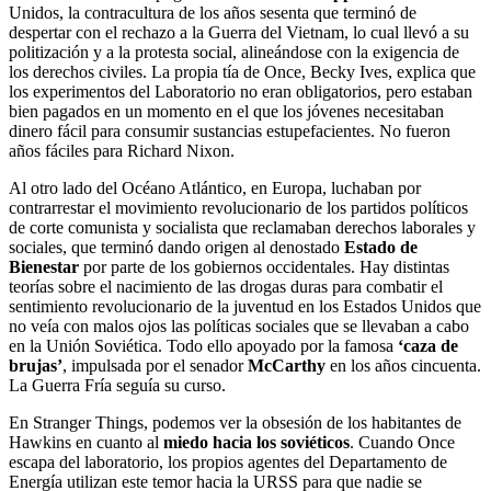
Unidos, la contracultura de los años sesenta que terminó de
despertar con el rechazo a la Guerra del Vietnam, lo cual llevó a su
politización y a la protesta social, alineándose con la exigencia de
los derechos civiles. La propia tía de Once, Becky Ives, explica que
los experimentos del Laboratorio no eran obligatorios, pero estaban
bien pagados en un momento en el que los jóvenes necesitaban
dinero fácil para consumir sustancias estupefacientes. No fueron
años fáciles para Richard Nixon.
Al otro lado del Océano Atlántico, en Europa, luchaban por
contrarrestar el movimiento revolucionario de los partidos políticos
de corte comunista y socialista que reclamaban derechos laborales y
sociales, que terminó dando origen al denostado
Estado de
Bienestar
por parte de los gobiernos occidentales. Hay distintas
teorías sobre el nacimiento de las drogas duras para combatir el
sentimiento revolucionario de la juventud en los Estados Unidos que
no veía con malos ojos las políticas sociales que se llevaban a cabo
en la Unión Soviética. Todo ello apoyado por la famosa
‘caza de
brujas’
, impulsada por el senador
McCarthy
en los años cincuenta.
La Guerra Fría seguía su curso.
En Stranger Things, podemos ver la obsesión de los habitantes de
Hawkins en cuanto al
miedo hacia los soviéticos
. Cuando Once
escapa del laboratorio, los propios agentes del Departamento de
Energía utilizan este temor hacia la URSS para que nadie se