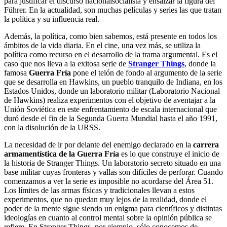
para justificar el discurso nacionalsocialista y ensalzar la figura del
Führer. En la actualidad, son muchas películas y series las que tratan
la política y su influencia real.
Además, la política, como bien sabemos, está presente en todos los
ámbitos de la vida diaria. En el cine, una vez más, se utiliza la
política como recurso en el desarrollo de la trama argumental. Es el
caso que nos lleva a la exitosa serie de
Stranger Things
, donde la
famosa
Guerra Fría
pone el telón de fondo al argumento de la serie
que se desarrolla en Hawkins, un pueblo tranquilo de Indiana, en los
Estados Unidos, donde un laboratorio militar (Laboratorio Nacional
de Hawkins) realiza experimentos con el objetivo de aventajar a la
Unión Soviética en este enfrentamiento de escala internacional que
duró desde el fin de la Segunda Guerra Mundial hasta el año 1991,
con la disolución de la URSS.
La necesidad de ir por delante del enemigo declarado en la
carrera
armamentística de la Guerra Fría
es lo que construye el inicio de
la historia de Stranger Things. Un laboratorio secreto situado en una
base militar cuyas fronteras y vallas son difíciles de perforar. Cuando
comenzamos a ver la serie es imposible no acordarse del Área 51.
Los límites de las armas físicas y tradicionales llevan a estos
experimentos, que no quedan muy lejos de la realidad, donde el
poder de la mente sigue siendo un enigma para científicos y distintas
ideologías en cuanto al control mental sobre la opinión pública se
refiere. En Stranger Things, por ejemplo, sólo conocemos de