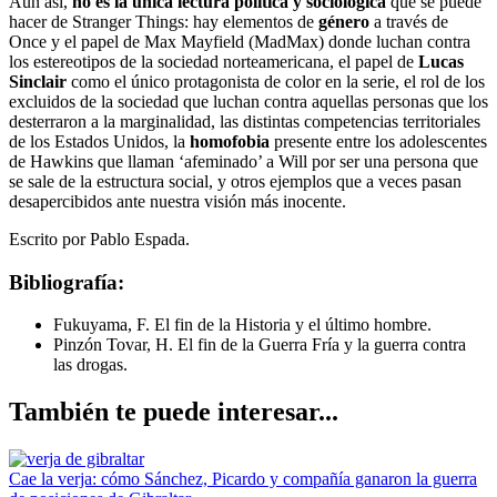
Aún así,
no es la única lectura política y sociológica
que se puede
hacer de Stranger Things: hay elementos de
género
a través de
Once y el papel de Max Mayfield (MadMax) donde luchan contra
los estereotipos de la sociedad norteamericana, el papel de
Lucas
Sinclair
como el único protagonista de color en la serie, el rol de los
excluidos de la sociedad que luchan contra aquellas personas que los
desterraron a la marginalidad, las distintas competencias territoriales
de los Estados Unidos, la
homofobia
presente entre los adolescentes
de Hawkins que llaman ‘afeminado’ a Will por ser una persona que
se sale de la estructura social, y otros ejemplos que a veces pasan
desapercibidos ante nuestra visión más inocente.
Escrito por Pablo Espada.
Bibliografía:
Fukuyama, F. El fin de la Historia y el último hombre.
Pinzón Tovar, H. El fin de la Guerra Fría y la guerra contra
las drogas.
También te puede interesar...
Cae la verja: cómo Sánchez, Picardo y compañía ganaron la guerra