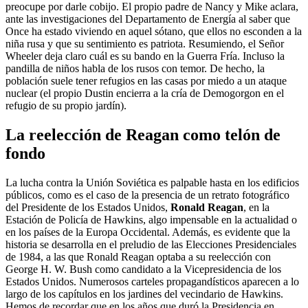
preocupe por darle cobijo. El propio padre de Nancy y Mike aclara,
ante las investigaciones del Departamento de Energía al saber que
Once ha estado viviendo en aquel sótano, que ellos no esconden a la
niña rusa y que su sentimiento es patriota. Resumiendo, el Señor
Wheeler deja claro cuál es su bando en la Guerra Fría. Incluso la
pandilla de niños habla de los rusos con temor. De hecho, la
población suele tener refugios en las casas por miedo a un ataque
nuclear (el propio Dustin encierra a la cría de Demogorgon en el
refugio de su propio jardín).
La reelección de Reagan como telón de
fondo
La lucha contra la Unión Soviética es palpable hasta en los edificios
públicos, como es el caso de la presencia de un retrato fotográfico
del Presidente de los Estados Unidos,
Ronald Reagan
, en la
Estación de Policía de Hawkins, algo impensable en la actualidad o
en los países de la Europa Occidental. Además, es evidente que la
historia se desarrolla en el preludio de las Elecciones Presidenciales
de 1984, a las que Ronald Reagan optaba a su reelección con
George H. W. Bush como candidato a la Vicepresidencia de los
Estados Unidos. Numerosos carteles propagandísticos aparecen a lo
largo de los capítulos en los jardines del vecindario de Hawkins.
Hemos de recordar que en los años que duró la Presidencia en