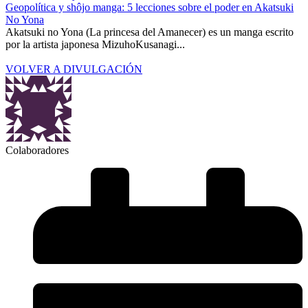
Geopolítica y shôjo manga: 5 lecciones sobre el poder en Akatsuki
No Yona
Akatsuki no Yona (La princesa del Amanecer) es un manga escrito
por la artista japonesa MizuhoKusanagi...
VOLVER A DIVULGACIÓN
Colaboradores