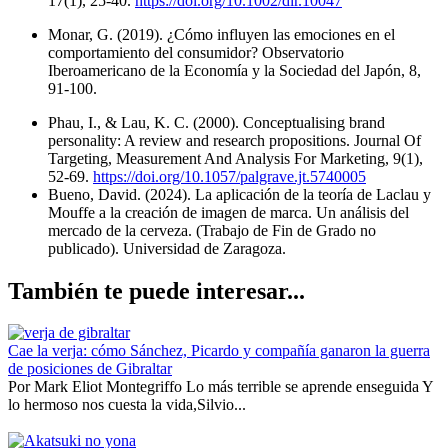
17(1), 25-40.
https://doi.org/10.1002/dir.10047
Monar, G. (2019). ¿Cómo influyen las emociones en el
comportamiento del consumidor? Observatorio
Iberoamericano de la Economía y la Sociedad del Japón, 8,
91-100.
Phau, I., & Lau, K. C. (2000). Conceptualising brand
personality: A review and research propositions. Journal Of
Targeting, Measurement And Analysis For Marketing, 9(1),
52-69.
https://doi.org/10.1057/palgrave.jt.5740005
Bueno, David. (2024). La aplicación de la teoría de Laclau y
Mouffe a la creación de imagen de marca. Un análisis del
mercado de la cerveza. (Trabajo de Fin de Grado no
publicado). Universidad de Zaragoza.
También te puede interesar...
Cae la verja: cómo Sánchez, Picardo y compañía ganaron la guerra
de posiciones de Gibraltar
Por Mark Eliot Montegriffo Lo más terrible se aprende enseguida Y
lo hermoso nos cuesta la vida,Silvio...