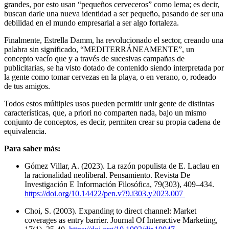
grandes, por esto usan “pequeños cerveceros” como lema; es decir,
buscan darle una nueva identidad a ser pequeño, pasando de ser una
debilidad en el mundo empresarial a ser algo fortaleza.
Finalmente, Estrella Damm, ha revolucionado el sector, creando una
palabra sin significado, “MEDITERRÁNEAMENTE”, un
concepto vacío que y a través de sucesivas campañas de
publicitarias, se ha visto dotado de contenido siendo interpretada por
la gente como tomar cervezas en la playa, o en verano, o, rodeado
de tus amigos.
Todos estos múltiples usos pueden permitir unir gente de distintas
características, que, a priori no comparten nada, bajo un mismo
conjunto de conceptos, es decir, permiten crear su propia cadena de
equivalencia.
Para saber más:
Gómez Villar, A. (2023). La razón populista de E. Laclau en
la racionalidad neoliberal. Pensamiento. Revista De
Investigación E Información Filosófica, 79(303), 409–434.
https://doi.org/10.14422/pen.v79.i303.y2023.007
Choi, S. (2003). Expanding to direct channel: Market
coverages as entry barrier. Journal Of Interactive Marketing,