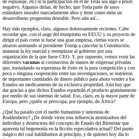
de espionaje, etc) ni la participación en él de Tesla sea algo a priori
negativo. Algunos dirían, de hecho, que Tesla parte de unos
estándares morales marcadamente altos y tiene como meta un
desarrollismo progresista deseable. Pero aún así…
Hay más ejemplos, claro, algunos dolorosamente recientes. Cabe
recordar que, con el auge del trumpismo en EEUU y su proyecto de
dirigir el país como si fuese una gran empresa, ciertas voces se
alzaron animando al presidente Trump a cancelar la Constitución,
instaurar la ley marcial y reemplazar al gobierno por una
organización de la que fuese CEO. Y, por supuesto, vemos venir las
diferentes
vacunas
al coronavirus de manos de empresas privadas
que, trasladando su esperanza de éxito en la pura competición y con
poca o ninguna cooperación entre sus investigaciones, se nutrieron
de importantes cantidades de dinero público para ahora vender a los
Estados un medicamento de su exclusiva propiedad. Aún hay que
dar gracias a que dichos Estados repartirán el producto gratuitamente
por medio de sus sistemas de salud. Eso, claro, en la mayor parte de
Europa, pero ¿quién se preocupa, por ejemplo, de África?
¿Qué ha pasado con el sueño humanista y unionista de
Roddenberry? ¿De dónde viene esta influencia atomizadora del
individuo y destructora del concepto de Estado del Bienestar que
aparenta tal hegemonía en la ficción especulativa actual? Del punto
mágico del cual hablábamos al principio, y de quienes hoy día lo