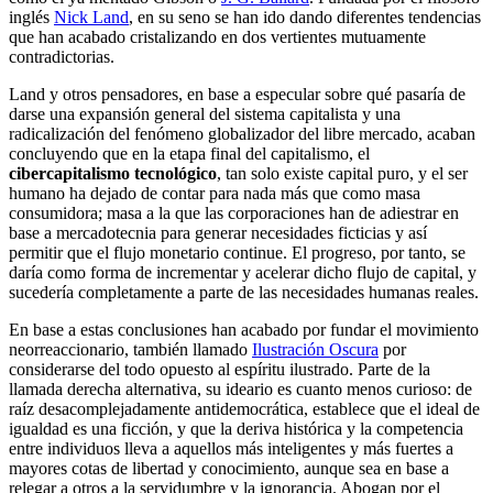
inglés
Nick Land
, en su seno se han ido dando diferentes tendencias
que han acabado cristalizando en dos vertientes mutuamente
contradictorias.
Land y otros pensadores, en base a especular sobre qué pasaría de
darse una expansión general del sistema capitalista y una
radicalización del fenómeno globalizador del libre mercado, acaban
concluyendo que en la etapa final del capitalismo, el
cibercapitalismo tecnológico
, tan solo existe capital puro, y el ser
humano ha dejado de contar para nada más que como masa
consumidora; masa a la que las corporaciones han de adiestrar en
base a mercadotecnia para generar necesidades ficticias y así
permitir que el flujo monetario continue. El progreso, por tanto, se
daría como forma de incrementar y acelerar dicho flujo de capital, y
sucedería completamente a parte de las necesidades humanas reales.
En base a estas conclusiones han acabado por fundar el movimiento
neorreaccionario, también llamado
Ilustración Oscura
por
considerarse del todo opuesto al espíritu ilustrado. Parte de la
llamada derecha alternativa, su ideario es cuanto menos curioso: de
raíz desacomplejadamente antidemocrática, establece que el ideal de
igualdad es una ficción, y que la deriva histórica y la competencia
entre individuos lleva a aquellos más inteligentes y más fuertes a
mayores cotas de libertad y conocimiento, aunque sea en base a
relegar a otros a la servidumbre y la ignorancia. Abogan por el