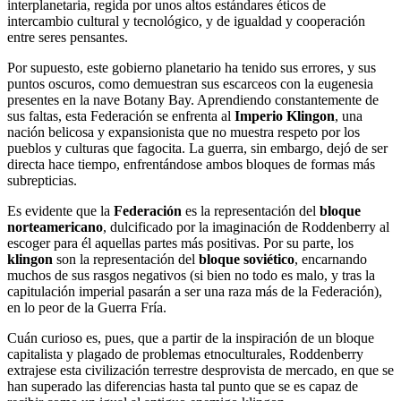
interplanetaria, regida por unos altos estándares éticos de
intercambio cultural y tecnológico, y de igualdad y cooperación
entre seres pensantes.
Por supuesto, este gobierno planetario ha tenido sus errores, y sus
puntos oscuros, como demuestran sus escarceos con la eugenesia
presentes en la nave Botany Bay. Aprendiendo constantemente de
sus faltas, esta Federación se enfrenta al
Imperio Klingon
, una
nación belicosa y expansionista que no muestra respeto por los
pueblos y culturas que fagocita. La guerra, sin embargo, dejó de ser
directa hace tiempo, enfrentándose ambos bloques de formas más
subrepticias.
Es evidente que la
Federación
es la representación del
bloque
norteamericano
, dulcificado por la imaginación de Roddenberry al
escoger para él aquellas partes más positivas. Por su parte, los
klingon
son la representación del
bloque soviético
, encarnando
muchos de sus rasgos negativos (si bien no todo es malo, y tras la
capitulación imperial pasarán a ser una raza más de la Federación),
en lo peor de la Guerra Fría.
Cuán curioso es, pues, que a partir de la inspiración de un bloque
capitalista y plagado de problemas etnoculturales, Roddenberry
extrajese esta civilización terrestre desprovista de mercado, en que se
han superado las diferencias hasta tal punto que se es capaz de