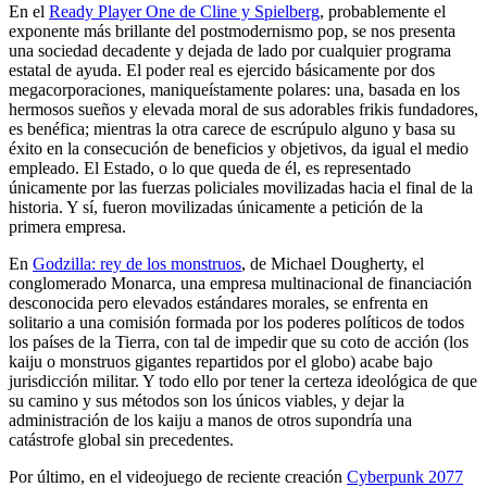
En el
Ready Player One de Cline y Spielberg
, probablemente el
exponente más brillante del postmodernismo pop, se nos presenta
una sociedad decadente y dejada de lado por cualquier programa
estatal de ayuda. El poder real es ejercido básicamente por dos
megacorporaciones, maniqueístamente polares: una, basada en los
hermosos sueños y elevada moral de sus adorables frikis fundadores,
es benéfica; mientras la otra carece de escrúpulo alguno y basa su
éxito en la consecución de beneficios y objetivos, da igual el medio
empleado. El Estado, o lo que queda de él, es representado
únicamente por las fuerzas policiales movilizadas hacia el final de la
historia. Y sí, fueron movilizadas únicamente a petición de la
primera empresa.
En
Godzilla: rey de los monstruos
, de Michael Dougherty, el
conglomerado Monarca, una empresa multinacional de financiación
desconocida pero elevados estándares morales, se enfrenta en
solitario a una comisión formada por los poderes políticos de todos
los países de la Tierra, con tal de impedir que su coto de acción (los
kaiju o monstruos gigantes repartidos por el globo) acabe bajo
jurisdicción militar. Y todo ello por tener la certeza ideológica de que
su camino y sus métodos son los únicos viables, y dejar la
administración de los kaiju a manos de otros supondría una
catástrofe global sin precedentes.
Por último, en el videojuego de reciente creación
Cyberpunk 2077