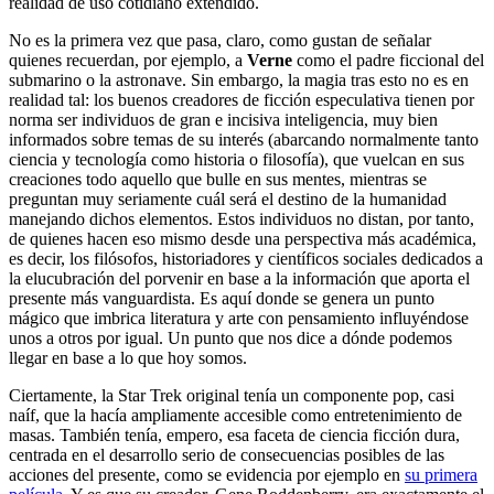
realidad de uso cotidiano extendido.
No es la primera vez que pasa, claro, como gustan de señalar
quienes recuerdan, por ejemplo, a
Verne
como el padre ficcional del
submarino o la astronave. Sin embargo, la magia tras esto no es en
realidad tal: los buenos creadores de ficción especulativa tienen por
norma ser individuos de gran e incisiva inteligencia, muy bien
informados sobre temas de su interés (abarcando normalmente tanto
ciencia y tecnología como historia o filosofía), que vuelcan en sus
creaciones todo aquello que bulle en sus mentes, mientras se
preguntan muy seriamente cuál será el destino de la humanidad
manejando dichos elementos. Estos individuos no distan, por tanto,
de quienes hacen eso mismo desde una perspectiva más académica,
es decir, los filósofos, historiadores y científicos sociales dedicados a
la elucubración del porvenir en base a la información que aporta el
presente más vanguardista. Es aquí donde se genera un punto
mágico que imbrica literatura y arte con pensamiento influyéndose
unos a otros por igual. Un punto que nos dice a dónde podemos
llegar en base a lo que hoy somos.
Ciertamente, la Star Trek original tenía un componente pop, casi
naíf, que la hacía ampliamente accesible como entretenimiento de
masas. También tenía, empero, esa faceta de ciencia ficción dura,
centrada en el desarrollo serio de consecuencias posibles de las
acciones del presente, como se evidencia por ejemplo en
su primera