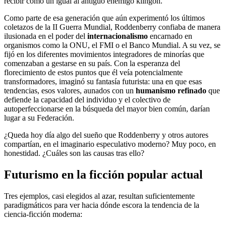
recibir como un igual al antiguo enemigo klingon.
Como parte de esa generación que aún experimentó los últimos
coletazos de la II Guerra Mundial, Roddenberry confiaba de manera
ilusionada en el poder del
internacionalismo
encarnado en
organismos como la ONU, el FMI o el Banco Mundial. A su vez, se
fijó en los diferentes movimientos integradores de minorías que
comenzaban a gestarse en su país. Con la esperanza del
florecimiento de estos puntos que él veía potencialmente
transformadores, imaginó su fantasía futurista: una en que esas
tendencias, esos valores, aunados con un
humanismo refinado
que
defiende la capacidad del individuo y el colectivo de
autoperfeccionarse en la búsqueda del mayor bien común, darían
lugar a su Federación.
¿Queda hoy día algo del sueño que Roddenberry y otros autores
compartían, en el imaginario especulativo moderno? Muy poco, en
honestidad. ¿Cuáles son las causas tras ello?
Futurismo en la ficción popular actual
Tres ejemplos, casi elegidos al azar, resultan suficientemente
paradigmáticos para ver hacia dónde escora la tendencia de la
ciencia-ficción moderna: