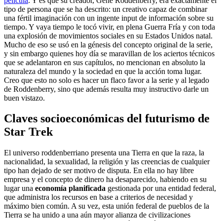
película
. Y es que su creador, Gene Roddenberry, era exactamente el
tipo de persona que se ha descrito: un creativo capaz de combinar
una fértil imaginación con un ingente input de información sobre su
tiempo. Y vaya tiempo le tocó vivir, en plena Guerra Fría y con toda
una explosión de movimientos sociales en su Estados Unidos natal.
Mucho de eso se usó en la génesis del concepto original de la serie,
y sin embargo quienes hoy día se maravillan de los aciertos técnicos
que se adelantaron en sus capítulos, no mencionan en absoluto la
naturaleza del mundo y la sociedad en que la acción toma lugar.
Creo que esto no solo es hacer un flaco favor a la serie y al legado
de Roddenberry, sino que además resulta muy instructivo darle un
buen vistazo.
Claves socioeconómicas del futurismo de
Star Trek
El universo roddenberriano presenta una Tierra en que la raza, la
nacionalidad, la sexualidad, la religión y las creencias de cualquier
tipo han dejado de ser motivo de disputa. En ella no hay libre
empresa y el concepto de dinero ha desaparecido, habiendo en su
lugar una
economía planificada
gestionada por una entidad federal,
que administra los recursos en base a criterios de necesidad y
máximo bien común. A su vez, esta unión federal de pueblos de la
Tierra se ha unido a una aún mayor alianza de civilizaciones