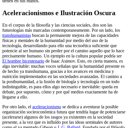
tienen en sus manos.
Aceleracionismos e Ilustración Oscura
En el corpus de la filosofía y las ciencias sociales, dos son las
futurologías más marcadas contemporaneamente. Por un lado, los
transhumanistas
buscan la permanente mejora de las capacidades
físicas y mentales de la humanidad por medio del uso de la
tecnología, desarrollando para ello una tecnoética suficiente que
potencie al ser humano sin perder por el camino aquello que lo hace
precisamente humano. Un ejemplo en la cultura popular podría ser
El hombre bicentenario
de Isaac Asimov. Esto, en cierta manera, es
algo inevitable: muchas voces señalan que la humanidad presente es
de hecho ya transhumana, gracias a los avances en medicina y
nutrición implementados en las sociedades avanzadas. El camino a
la posthumanidad, a la fusión de biología y tecnología en un todo
indistinguible, es para ellos algo necesario e inevitable: queda en
debate, por supuesto, cómo y por qué medios exactamente ha de
llegarse a ello.
Por otro lado, el
aceleracionismo
se dedica a aventurar la posible
organización socieoconómica futura que tendría lugar de potenciarse
(acelerarse) algunos de los rasgos ya existentes en la sociedad
presente, a la vez que es influído por las ideas seminales de autores
como el ya mentado Gibson o
J. G. Ballard
. Fundada por el filósofo