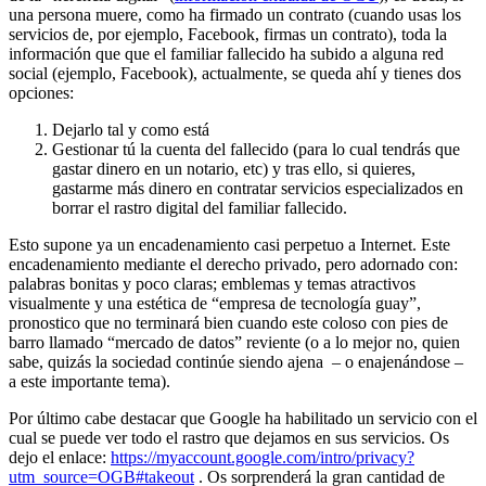
una persona muere, como ha firmado un contrato (cuando usas los
servicios de, por ejemplo, Facebook, firmas un contrato), toda la
información que que el familiar fallecido ha subido a alguna red
social (ejemplo, Facebook), actualmente, se queda ahí y tienes dos
opciones:
Dejarlo tal y como está
Gestionar tú la cuenta del fallecido (para lo cual tendrás que
gastar dinero en un notario, etc) y tras ello, si quieres,
gastarme más dinero en contratar servicios especializados en
borrar el rastro digital del familiar fallecido.
Esto supone ya un encadenamiento casi perpetuo a Internet. Este
encadenamiento mediante el derecho privado, pero adornado con:
palabras bonitas y poco claras; emblemas y temas atractivos
visualmente y una estética de “empresa de tecnología guay”,
pronostico que no terminará bien cuando este coloso con pies de
barro llamado “mercado de datos” reviente (o a lo mejor no, quien
sabe, quizás la sociedad continúe siendo ajena – o enajenándose –
a este importante tema).
Por último cabe destacar que Google ha habilitado un servicio con el
cual se puede ver todo el rastro que dejamos en sus servicios. Os
dejo el enlace:
https://myaccount.google.com/intro/privacy?
utm_source=OGB#takeout
. Os sorprenderá la gran cantidad de