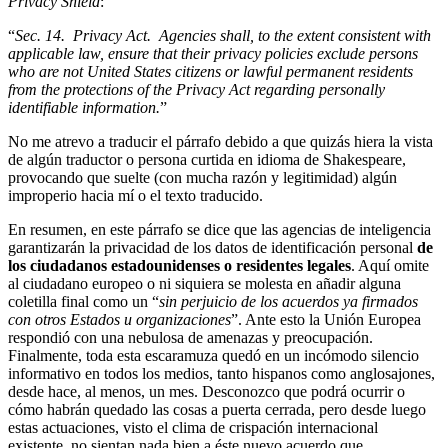
Privacy Shield
:
“
Sec. 14. Privacy Act. Agencies shall, to the extent consistent with
applicable law, ensure that their privacy policies exclude persons
who are not United States citizens or lawful permanent residents
from the protections of the Privacy Act regarding personally
identifiable information.
”
No me atrevo a traducir el párrafo debido a que quizás hiera la vista
de algún traductor o persona curtida en idioma de Shakespeare,
provocando que suelte (con mucha razón y legitimidad) algún
improperio hacia mí o el texto traducido.
En resumen, en este párrafo se dice que las agencias de inteligencia
garantizarán la privacidad de los datos de identificación personal
de
los ciudadanos estadounidenses o residentes legales
. Aquí omite
al ciudadano europeo o ni siquiera se molesta en añadir alguna
coletilla final como un “
sin perjuicio de los acuerdos ya firmados
con otros Estados u organizaciones
”. Ante esto la Unión Europea
respondió con una nebulosa de amenazas y preocupación.
Finalmente, toda esta escaramuza quedó en un incómodo silencio
informativo en todos los medios, tanto hispanos como anglosajones,
desde hace, al menos, un mes. Desconozco que podrá ocurrir o
cómo habrán quedado las cosas a puerta cerrada, pero desde luego
estas actuaciones, visto el clima de crispación internacional
existente, no sientan nada bien a éste nuevo acuerdo que,