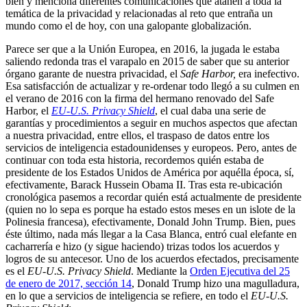
bien y menciona diferentes comunicaciones que atañen a toda la
temática de la privacidad y relacionadas al reto que entraña un
mundo como el de hoy, con una galopante globalización.
Parece ser que a la Unión Europea, en 2016, la jugada le estaba
saliendo redonda tras el varapalo en 2015 de saber que su anterior
órgano garante de nuestra privacidad, el
Safe Harbor,
era inefectivo.
Esa satisfacción de actualizar y re-ordenar todo llegó a su culmen en
el verano de 2016 con la firma del hermano renovado del Safe
Harbor, el
EU-U.S. Privacy Shield
, el cual daba una serie de
garantías y procedimientos a seguir en muchos aspectos que afectan
a nuestra privacidad, entre ellos, el traspaso de datos entre los
servicios de inteligencia estadounidenses y europeos. Pero, antes de
continuar con toda esta historia, recordemos quién estaba de
presidente de los Estados Unidos de América por aquélla época, sí,
efectivamente, Barack Hussein Obama II. Tras esta re-ubicación
cronológica pasemos a recordar quién está actualmente de presidente
(quien no lo sepa es porque ha estado estos meses en un islote de la
Polinesia francesa), efectivamente, Donald John Trump. Bien, pues
éste último, nada más llegar a la Casa Blanca, entró cual elefante en
cacharrería e hizo (y sigue haciendo) trizas todos los acuerdos y
logros de su antecesor. Uno de los acuerdos efectados, precisamente
es el
EU-U.S. Privacy Shield
. Mediante la
Orden Ejecutiva del 25
de enero de 2017, sección 14
, Donald Trump hizo una magulladura,
en lo que a servicios de inteligencia se refiere, en todo el
EU-U.S.