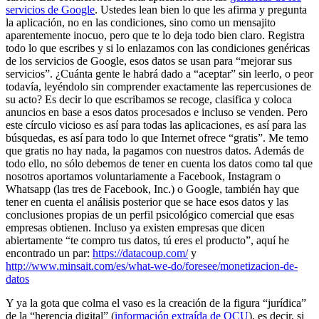
servicios de Google
. Ustedes lean bien lo que les afirma y pregunta
la aplicación, no en las condiciones, sino como un mensajito
aparentemente inocuo, pero que te lo deja todo bien claro. Registra
todo lo que escribes y si lo enlazamos con las condiciones genéricas
de los servicios de Google, esos datos se usan para “mejorar sus
servicios”. ¿Cuánta gente le habrá dado a “aceptar” sin leerlo, o peor
todavía, leyéndolo sin comprender exactamente las repercusiones de
su acto? Es decir lo que escribamos se recoge, clasifica y coloca
anuncios en base a esos datos procesados e incluso se venden. Pero
este círculo vicioso es así para todas las aplicaciones, es así para las
búsquedas, es así para todo lo que Internet ofrece “gratis”. Me temo
que gratis no hay nada, la pagamos con nuestros datos. Además de
todo ello, no sólo debemos de tener en cuenta los datos como tal que
nosotros aportamos voluntariamente a Facebook, Instagram o
Whatsapp (las tres de Facebook, Inc.) o Google, también hay que
tener en cuenta el análisis posterior que se hace esos datos y las
conclusiones propias de un perfil psicológico comercial que esas
empresas obtienen. Incluso ya existen empresas que dicen
abiertamente “te compro tus datos, tú eres el producto”, aquí he
encontrado un par:
https://datacoup.com/
y
http://www.minsait.com/es/what-we-do/foresee/monetizacion-de-
datos
Y ya la gota que colma el vaso es la creación de la figura “jurídica”
de la “herencia digital” (
información extraída de OCU
), es decir, si