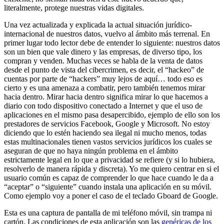
literalmente, protege nuestras vidas digitales.
Una vez actualizada y explicada la actual situación jurídico-
internacional de nuestros datos, vuelvo al ámbito más terrenal. En
primer lugar todo lector debe de entender lo siguiente: nuestros datos
son un bien que vale dinero y las empresas, de diverso tipo, los
compran y venden. Muchas veces se habla de la venta de datos
desde el punto de vista del cibercrimen, es decir, el “hackeo” de
cuentas por parte de “hackers” muy lejos de aquí… todo eso es
cierto y es una amenaza a combatir, pero también tenemos mirar
hacia dentro. Mirar hacia dentro significa mirar lo que hacemos a
diario con todo dispositivo conectado a Internet y que el uso de
aplicaciones en el mismo pasa desapercibido, ejemplo de ello son los
prestadores de servicios Facebook, Google y Microsoft. No estoy
diciendo que lo estén haciendo sea ilegal ni mucho menos, todas
estas multinacionales tienen vastos servicios jurídicos los cuales se
aseguran de que no haya ningún problema en el ámbito
estrictamente legal en lo que a privacidad se refiere (y si lo hubiera,
resolverlo de manera rápida y discreta). Yo me quiero centrar en si el
usuario común es capaz de comprender lo que hace cuando le da a
“aceptar” o “siguiente” cuando instala una aplicación en su móvil.
Como ejemplo voy a poner el caso de el teclado Gboard de Google.
Esta es una captura de pantalla de mi teléfono móvil, sin trampa ni
cartón. Las condiciones de esta aplicación son las
genéricas de los