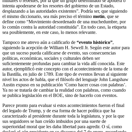
militares o rebeldes, por la que un grupo determinado se apodera o
intenta apoderarse de los resortes del gobierno de un Estado,
desplazando a las autoridades existentes”. Podría ser, que siguiendo
el mismo diccionario, sea más preciso el término
motín
, que se
define como “Movimiento desordenado de una muchedumbre, por
lo común contra la autoridad constituida”. En todo caso, la etiqueta
sea posiblemente, en este caso, lo menos relevante.
Tampoco me atrevo aún a calificarlo de
“evento histórico”
,
siguiendo la acepción de William H. Sewell Jr. Según este autor para
que un suceso pueda calificarse de evento, sus consecuencias
políticas, económicas, sociales y culturales deben ser
suficientemente profundas para cambiar la vida allí conocida. Este
autor, ejemplificó este concepto con el acontecimiento de la toma de
la Bastilla, en julio de 1789. Este tipo de eventos llevan al siguiente
nivel los actos de habla, que el filósofo del lenguaje John Langshaw
Austin expuso en su publicación ‘Como hacer cosas con palabras’.
Ya no se trataría de cambiar la realidad con palabras, como cuando
se publica legislación en el BOE, sino de hacerlo con eventos.
Parece pronto para evaluar si estos acontecimientos fueron el final
del legado de Trump, y de esa forma de hacer política que ha
caracterizado al presidente durante toda la legislatura, y por la que
sus seguidores se han creído imbuidos por una suerte de
superioridad moral que les daba libertad para agredir. O sí, como
declaró el aún presidente en su discurso del 7 de enero, recordando