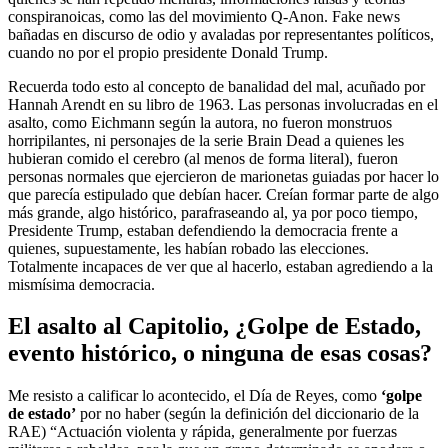
conspiranoicas, como las del movimiento Q-Anon. Fake news
bañadas en discurso de odio y avaladas por representantes políticos,
cuando no por el propio presidente Donald Trump.
Recuerda todo esto al concepto de banalidad del mal, acuñado por
Hannah Arendt en su libro de 1963. Las personas involucradas en el
asalto, como Eichmann según la autora, no fueron monstruos
horripilantes, ni personajes de la serie Brain Dead a quienes les
hubieran comido el cerebro (al menos de forma literal), fueron
personas normales que ejercieron de marionetas guiadas por hacer lo
que parecía estipulado que debían hacer. Creían formar parte de algo
más grande, algo histórico, parafraseando al, ya por poco tiempo,
Presidente Trump, estaban defendiendo la democracia frente a
quienes, supuestamente, les habían robado las elecciones.
Totalmente incapaces de ver que al hacerlo, estaban agrediendo a la
mismísima democracia.
El asalto al Capitolio, ¿Golpe de Estado,
evento histórico, o ninguna de esas cosas?
Me resisto a calificar lo acontecido, el Día de Reyes, como
‘golpe
de estado’
por no haber (según la definición del diccionario de la
RAE) “Actuación violenta y rápida, generalmente por fuerzas