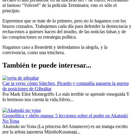
al famoso “Volveré” de la película Terminator, esto es sólo el
principio.
Esperemos que se trate de lo primero, pero no lo hagamos con los
brazos cruzados. Trabajemos cada día para defender la democracia y
rechacemos a quienes hacen del insulto, de las noticias falsas y de
las conspiraciones su estrategia política.
Hagamos caso a Benedetti y defendamos la alegría, y la
convivencia, como una trinchera.
También te puede interesar...
Cae la verja: cómo Sánchez, Picardo y compañía ganaron la guerra
de posiciones de Gibraltar
Por Mark Eliot Montegriffo Lo más terrible se aprende enseguida Y
lo hermoso nos cuesta la vida,Silvio...
Geopolítica y shôjo manga: 5 lecciones sobre el poder en Akatsuki
No Yona
Akatsuki no Yona (La princesa del Amanecer) es un manga escrito
por la artista japonesa MizuhoKusanagi...