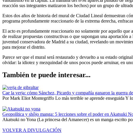
vandalismo en la capital. La mañana del 8-M aparecía pintado de negro
reacción sus integrantes matizaron los hechos) por un grupo de ultrad
Estos dos años de historia del mural de Ciudad Lineal demuestran cóm
programa profundamente reaccionario de la extrema derecha, enfracas
El acto es profundamente reaccionario no solamente por aquello que at
de realizar propuestas constructivas o que supongan una aportación 
juventud conservadora de Madrid a su ciudad, revelando un movimiento
para mejorar el distrito.
Parece ser que el mural será restaurado y devuelto a su estado original
olvidar: la idiotez y mezquindad de unos pocos puede arruinar, en un
También te puede interesar...
Cae la verja: cómo Sánchez, Picardo y compañía ganaron la guerra de
Por Mark Eliot Montegriffo Lo más terrible se aprende enseguida Y lo 
Geopolítica y shôjo manga: 5 lecciones sobre el poder en Akatsuki N
Akatsuki no Yona (La princesa del Amanecer) es un manga escrito por
VOLVER A DIVULGACIÓN