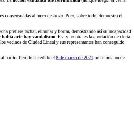
tes. La
acción vandálica fue reivindicada
(aunque luego, al ver la
es consensuadas al mero destrozo. Pero, sobre todo, demuestra el
cha prefiere tachar, eliminar y borrar, demostrando así su incapacidad
 había arte hay vandalismo
. Esa y no otra es la aportación de cierta
e los vecinos de Ciudad Lineal y sus representantes han conseguido
 al barrio. Pero lo sucedido el
8 de marzo de 2021
no se nos puede