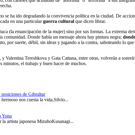
, con carteles que acusaban de “abortista” o “terrorista” a sus integran
erecha.
o se ha ido degradando la convivencia política en la ciudad. De accion
cada en una particular
guerra cultural
que dicen librar.
aca (la emancipación de la mujer) sino por sus formas. La extrema dere
a la comunidad. Donde había un mensaje ahora hay pintura negra;
donde
, por suerte, débil, sin ideas y jugando a la contra, saboteando lo qu
, y Valentina Tereshkova y Gata Cattana, entre otras, volverán a sonreír
os minutos, el trabajo y buen hacer de muchos.
 posiciones de Gibraltar
hermoso nos cuesta la vida,Silvio...
o Yona
 la artista japonesa MizuhoKusanagi...