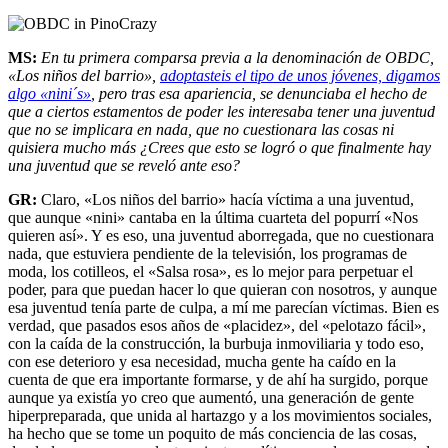
MS:
En tu primera comparsa previa a la denominación de OBDC,
«Los niños del barrio»,
adoptasteis el tipo de unos jóvenes, digamos
algo «nini´s»
, pero tras esa apariencia, se denunciaba el hecho de
que a ciertos estamentos de poder les interesaba tener una juventud
que no se implicara en nada, que no cuestionara las cosas ni
quisiera mucho más ¿Crees que esto se logró o que finalmente hay
una juventud que se reveló ante eso?
GR:
Claro, «Los niños del barrio» hacía víctima a una juventud,
que aunque «nini» cantaba en la última cuarteta del popurrí «Nos
quieren así». Y es eso, una juventud aborregada, que no cuestionara
nada, que estuviera pendiente de la televisión, los programas de
moda, los cotilleos, el «Salsa rosa», es lo mejor para perpetuar el
poder, para que puedan hacer lo que quieran con nosotros, y aunque
esa juventud tenía parte de culpa, a mí me parecían víctimas. Bien es
verdad, que pasados esos años de «placidez», del «pelotazo fácil»,
con la caída de la construcción, la burbuja inmoviliaria y todo eso,
con ese deterioro y esa necesidad, mucha gente ha caído en la
cuenta de que era importante formarse, y de ahí ha surgido, porque
aunque ya existía yo creo que aumentó, una generación de gente
hiperpreparada, que unida al hartazgo y a los movimientos sociales,
ha hecho que se tome un poquito de más conciencia de las cosas,