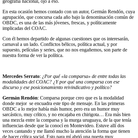
geografía nacional, ojo a eso.
En esta ocasión hemos contado con un autor, Germán Rendón, cuya
agrupación, que concursa cada año bajo la denominación común de
OBDC, es una de las más jóvenes, frescas, y políticamente
implicadas del COAC.
Con él hemos departido de algunas cuestiones que os interesarán,
carnaval a un lado. Conflictos bélicos, política actual, y por
supuesto, películas y series, que no nos engañemos, son parte de
nuestra forma de ver la política.
Mercedes Serrato
:
¿Por qué «la comparsa» de entre todas las
modalidades del COAC? ¿Y por qué una comparsa con ese
discurso y ese posicionamiento reivindicativo y político?
Germán Rendón
: Comparsa porque creo que es la modalidad
donde mejor se encuadra este tipo de mensaje. En las primeras
OBDC a lo mejor había más humor, pero era un humor muy
sarcástico, muy crítico, y no encajaba en chirigota… Era más bien
una mezcla entre la comparsa y la murga uruguaya, de la que tenía
influencias desde que la conocí en Montevideo. Estuve allí dos
veces cantando y me llamó mucho la atención la forma que tienen
de hacer crítica social. Esto para mí abrió una puerta muy