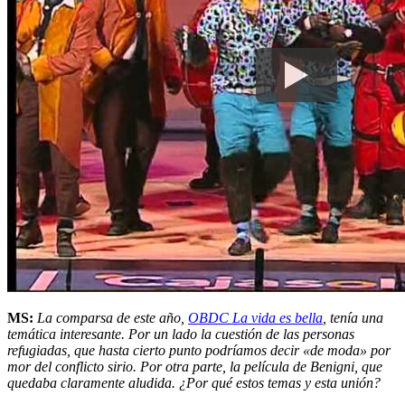
MS:
La comparsa de este año,
OBDC La vida es bella
, tenía una
temática interesante. Por un lado la cuestión de las personas
refugiadas, que hasta cierto punto podríamos decir «de moda» por
mor del conflicto sirio. Por otra parte, la película de Benigni, que
quedaba claramente aludida. ¿Por qué estos temas y esta unión?