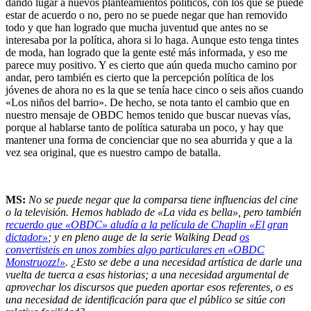
dando lugar a nuevos planteamientos políticos, con los que se puede
estar de acuerdo o no, pero no se puede negar que han removido
todo y que han logrado que mucha juventud que antes no se
interesaba por la política, ahora si lo haga. Aunque esto tenga tintes
de moda, han logrado que la gente esté más informada, y eso me
parece muy positivo. Y es cierto que aún queda mucho camino por
andar, pero también es cierto que la percepción política de los
jóvenes de ahora no es la que se tenía hace cinco o seis años cuando
«Los niños del barrio». De hecho, se nota tanto el cambio que en
nuestro mensaje de OBDC hemos tenido que buscar nuevas vías,
porque al hablarse tanto de política saturaba un poco, y hay que
mantener una forma de concienciar que no sea aburrida y que a la
vez sea original, que es nuestro campo de batalla.
MS:
No se puede negar que la comparsa tiene influencias del cine
o la televisión. Hemos hablado de «La vida es bella», pero también
recuerdo que «OBDC» aludía a la película de Chaplin «El gran
dictador»
; y en pleno auge de la serie Walking Dead
os
convertisteis en unos zombies algo particulares en «OBDC
Monstruozz!»
. ¿Esto se debe a una necesidad artística de darle una
vuelta de tuerca a esas historias; a una necesidad argumental de
aprovechar los discursos que pueden aportar esos referentes, o es
una necesidad de identificación para que el público se sitúe con