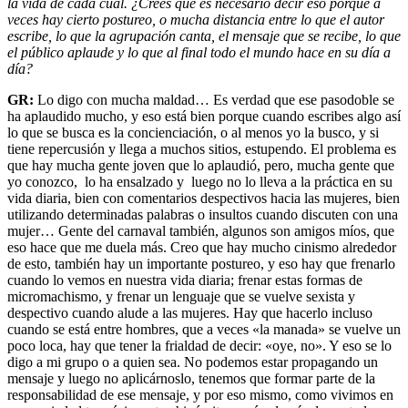
la vida de cada cual. ¿Crees que es necesario decir eso porque a
veces hay cierto postureo, o mucha distancia entre lo que el autor
escribe, lo que la agrupación canta, el mensaje que se recibe, lo que
el público aplaude y lo que al final todo el mundo hace en su día a
día?
GR:
Lo digo con mucha maldad… Es verdad que ese pasodoble se
ha aplaudido mucho, y eso está bien porque cuando escribes algo así
lo que se busca es la concienciación, o al menos yo la busco, y si
tiene repercusión y llega a muchos sitios, estupendo. El problema es
que hay mucha gente joven que lo aplaudió, pero, mucha gente que
yo conozco, lo ha ensalzado y luego no lo lleva a la práctica en su
vida diaria, bien con comentarios despectivos hacia las mujeres, bien
utilizando determinadas palabras o insultos cuando discuten con una
mujer… Gente del carnaval también, algunos son amigos míos, que
eso hace que me duela más. Creo que hay mucho cinismo alrededor
de esto, también hay un importante postureo, y eso hay que frenarlo
cuando lo vemos en nuestra vida diaria; frenar estas formas de
micromachismo, y frenar un lenguaje que se vuelve sexista y
despectivo cuando alude a las mujeres. Hay que hacerlo incluso
cuando se está entre hombres, que a veces «la manada» se vuelve un
poco loca, hay que tener la frialdad de decir: «oye, no». Y eso se lo
digo a mi grupo o a quien sea. No podemos estar propagando un
mensaje y luego no aplicárnoslo, tenemos que formar parte de la
responsabilidad de ese mensaje, y por eso mismo, como vivimos en