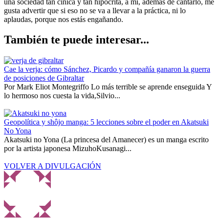
una sociedad tan cínica y tan hipócrita, a mí, además de cantarlo, me
gusta advertir que si eso no se va a llevar a la práctica, ni lo
aplaudas, porque nos estás engañando.
También te puede interesar...
Cae la verja: cómo Sánchez, Picardo y compañía ganaron la guerra
de posiciones de Gibraltar
Por Mark Eliot Montegriffo Lo más terrible se aprende enseguida Y
lo hermoso nos cuesta la vida,Silvio...
Geopolítica y shôjo manga: 5 lecciones sobre el poder en Akatsuki
No Yona
Akatsuki no Yona (La princesa del Amanecer) es un manga escrito
por la artista japonesa MizuhoKusanagi...
VOLVER A DIVULGACIÓN