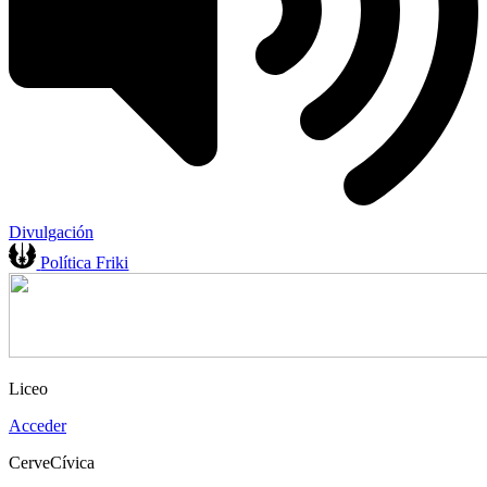
Divulgación
Política Friki
Liceo
Acceder
CerveCívica