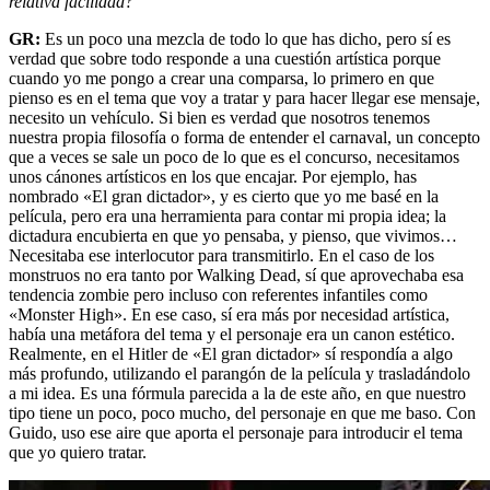
relativa facilidad?
GR:
Es un poco una mezcla de todo lo que has dicho, pero sí es
verdad que sobre todo responde a una cuestión artística porque
cuando yo me pongo a crear una comparsa, lo primero en que
pienso es en el tema que voy a tratar y para hacer llegar ese mensaje,
necesito un vehículo. Si bien es verdad que nosotros tenemos
nuestra propia filosofía o forma de entender el carnaval, un concepto
que a veces se sale un poco de lo que es el concurso, necesitamos
unos cánones artísticos en los que encajar. Por ejemplo, has
nombrado «El gran dictador», y es cierto que yo me basé en la
película, pero era una herramienta para contar mi propia idea; la
dictadura encubierta en que yo pensaba, y pienso, que vivimos…
Necesitaba ese interlocutor para transmitirlo. En el caso de los
monstruos no era tanto por Walking Dead, sí que aprovechaba esa
tendencia zombie pero incluso con referentes infantiles como
«Monster High». En ese caso, sí era más por necesidad artística,
había una metáfora del tema y el personaje era un canon estético.
Realmente, en el Hitler de «El gran dictador» sí respondía a algo
más profundo, utilizando el parangón de la película y trasladándolo
a mi idea. Es una fórmula parecida a la de este año, en que nuestro
tipo tiene un poco, poco mucho, del personaje en que me baso. Con
Guido, uso ese aire que aporta el personaje para introducir el tema
que yo quiero tratar.