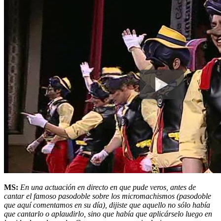
MS:
En una actuación en directo en que pude veros, antes de
cantar el famoso pasodoble sobre los micromachismos (pasodoble
que aquí comentamos en su día), dijiste que aquello no sólo había
que cantarlo o aplaudirlo, sino que había que aplicárselo luego en