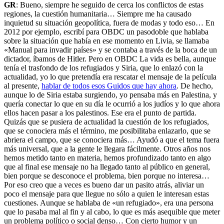
GR
: Bueno, siempre he seguido de cerca los conflictos de estas
regiones, la cuestión humanitaria… Siempre me ha causado
inquietud su situación geopolítica, fuera de modas y todo eso… En
2012 por ejemplo, escribí para OBDC un pasodoble que hablaba
sobre la situación que había en ese momento en Livia, se llamaba
«Manual para invadir países» y se contaba a través de la boca de un
dictador, íbamos de Hitler. Pero en OBDC La vida es bella, aunque
tenía el trasfondo de los refugiados y Siria, que lo enlazó con la
actualidad, yo lo que pretendía era rescatar el mensaje de la película
al presente,
hablar de todos esos Guidos que hay ahora
. De hecho,
aunque lo de Siria estaba surgiendo, yo pensaba más en Palestina, y
quería conectar lo que en su día le ocurrió a los judíos y lo que ahora
ellos hacen pasar a los palestinos. Ese era el punto de partida.
Quizás que se pusiera de actualidad la cuestión de los refugiados,
que se conociera más el término, me posibilitaba enlazarlo, que se
abriera el campo, que se conociera más… Ayudó a que el tema fuera
más universal, que a la gente le llegara fácilmente. Otros años nos
hemos metido tanto en materia, hemos profundizado tanto en algo
que al final ese mensaje no ha llegado tanto al público en general,
bien porque se desconoce el problema, bien porque no interesa…
Por eso creo que a veces es bueno dar un pasito atrás, aliviar un
poco el mensaje para que llegue no sólo a quien le interesan estas
cuestiones. Aunque se hablaba de «un refugiado», era una persona
que lo pasaba mal al fin y al cabo, lo que es más asequible que meter
un problema político o social denso… Con cierto humor y un