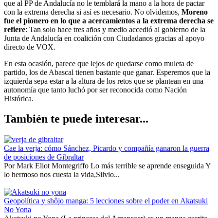
que al PP de Andalucía no le temblará la mano a la hora de pactar
con la extrema derecha si así es necesario. No olvidemos,
Moreno
fue el pionero en lo que a acercamientos a la extrema derecha se
refiere
: Tan solo hace tres años y medio accedió al gobierno de la
Junta de Andalucía en coalición con Ciudadanos gracias al apoyo
directo de VOX.
En esta ocasión, parece que lejos de quedarse como muleta de
partido, los de Abascal tienen bastante que ganar. Esperemos que la
izquierda sepa estar a la altura de los retos que se plantean en una
autonomía que tanto luchó por ser reconocida como Nación
Histórica.
También te puede interesar...
Cae la verja: cómo Sánchez, Picardo y compañía ganaron la guerra
de posiciones de Gibraltar
Por Mark Eliot Montegriffo Lo más terrible se aprende enseguida Y
lo hermoso nos cuesta la vida,Silvio...
Geopolítica y shôjo manga: 5 lecciones sobre el poder en Akatsuki
No Yona