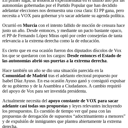
En primer lugar, la tendencia experimentada en el último año por las
autonomías gobernadas por el Partido Popular que han decidido
adelantar elecciones nos demuestra una cosa clara: El PP gana, pero
necesita a VOX para gobernar y/o sacar adelante su agenda política.
Ocurrió en
Murcia
con el intento fallido de moción de censura hace
justo un año. Desde entonces, y mediante un pacto bastante opaco,
el PP de Fernando López Miras optó por ceder consejerías de tanta
relevancia a la extrema derecha como la de educación.
Es cierto que en esa ocasión fueron dos diputados díscolos de Vox
los que se quedaron con los cargos:
Desde entonces el Estado de
las autonomías abrió sus puertas a la extrema derecha
.
Hace también un año se dio una situación parecida en la
Comunidad de Madrid
tras el adelanto electoral propuesto por
Isabel Díaz Ayuso. En esa ocasión Ayuso ganó y consiguió expulsar
de su gobierno y de la Asamblea a Ciudadanos. A cambio requirió
del apoyo de Vox para ser investida presidenta.
Actualmente necesita del
apoyo constante de VOX para sacar
adelante casi todas sus propuestas
y leyes relevantes incluyendo
los presupuestos. Es cuestión de tiempo ver qué pasa con las
propuestas de derogación de supuestos “adoctrinamiento a menores”
y de expulsión de inmigrantes que plantea abiertamente la extrema
derecha.