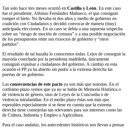
Tan solo hace tres meses ocurrió en
Castilla y León
. En este caso
fue el presidente, Alfonso Fernández Mañueco, el que consiguió
romper el hielo. No llevaba ni dos años y medio de gobierno en
coalición con Ciudadanos y decidió convocar de manera (muy)
anticipada elecciones. En su caso se debía a una supuesta sospecha
sobre un “riesgo de moción de censura” y a una posible negociación
de los presupuestos entre sus exsocios de gobierno y “otros
partidos”.
El resultado de tal hazaña lo conocemos todas. Lejos de conseguir la
mayoría cosechada por la presidenta madrileña, únicamente
consiguió expulsar a ciudadanos del gobierno. A cambio en esta
ocasión el PP ya ha abierto sin pudor a la extrema derecha las
puertas de un gobierno.
Las
consecuencias de este pacto
ya son más que notorias. En el
cortísimo plazo vemos que ya no se habla de Memoria Histórica o
de violencia de género, sino de Leyes de la Concordia o de
violencia intrafamiliar. En el medio plazo éstas son más que
esperables especialmente si se tiene en cuenta que la extrema
derecha tiene consejerías tan relevantes para sus intereses como las
de Cultura, Industria y Empleo o Agricultura.
Para el caso andaluz, los antecedentes históricos nos llevan a pensar