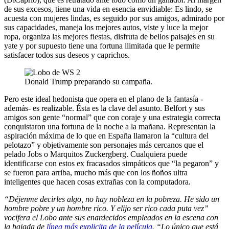
de sus excesos, tiene una vida en esencia envidiable: Es lindo, se
acuesta con mujeres lindas, es seguido por sus amigos, admirado por
sus capacidades, maneja los mejores autos, viste y luce la mejor
ropa, organiza las mejores fiestas, disfruta de bellos paisajes en su
yate y por supuesto tiene una fortuna ilimitada que le permite
satisfacer todos sus deseos y caprichos.
Donald Trump preparando su campaña.
Pero este ideal hedonista que opera en el plano de la fantasía -
además- es realizable. Ésta es la clave del asunto. Belfort y sus
amigos son gente “normal” que con coraje y una estrategia correcta
conquistaron una fortuna de la noche a la mañana. Representan la
aspiración máxima de lo que en España llamaron la “cultura del
pelotazo” y objetivamente son personajes más cercanos que el
pelado Jobs o Marquitos Zuckergberg. Cualquiera puede
identificarse con estos ex fracasados simpáticos que “la pegaron” y
se fueron para arriba, mucho más que con los ñoños ultra
inteligentes que hacen cosas extrañas con la computadora.
“Déjenme decirles algo, no hay nobleza en la pobreza. He sido un
hombre pobre y un hombre rico. Y elijo ser rico cada puta vez”
vocifera el Lobo ante sus enardecidos empleados en la escena con
la bajada de
línea más explicita de la película
.
“L
o único que está