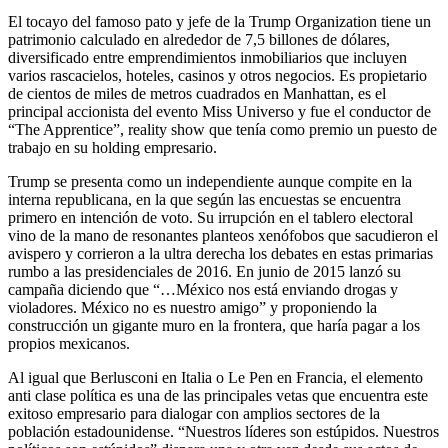
El tocayo del famoso pato y jefe de la Trump Organization tiene un
patrimonio calculado en alrededor de 7,5 billones de dólares,
diversificado entre emprendimientos inmobiliarios que incluyen
varios rascacielos, hoteles, casinos y otros negocios. Es propietario
de cientos de miles de metros cuadrados en Manhattan, es el
principal accionista del evento Miss Universo y fue el conductor de
“The Apprentice”, reality show que tenía como premio un puesto de
trabajo en su holding empresario.
Trump se presenta como un independiente aunque compite en la
interna republicana, en la que según las encuestas se encuentra
primero en intención de voto. Su irrupción en el tablero electoral
vino de la mano de resonantes planteos xenófobos que sacudieron el
avispero y corrieron a la ultra derecha los debates en estas primarias
rumbo a las presidenciales de 2016. En junio de 2015 lanzó su
campaña diciendo que “…México nos está enviando drogas y
violadores. México no es nuestro amigo” y proponiendo la
construcción un gigante muro en la frontera, que haría pagar a los
propios mexicanos.
Al igual que Berlusconi en Italia o Le Pen en Francia, el elemento
anti clase política es una de las principales vetas que encuentra este
exitoso empresario para dialogar con amplios sectores de la
población estadounidense. “Nuestros líderes son estúpidos. Nuestros