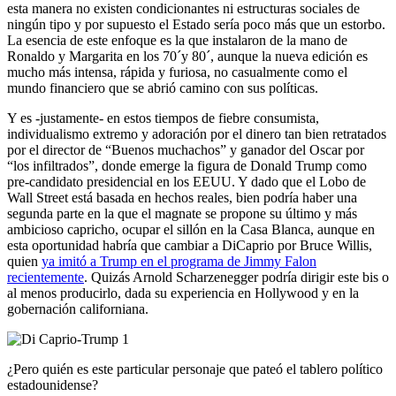
esta manera no existen condicionantes ni estructuras sociales de
ningún tipo y por supuesto el Estado sería poco más que un estorbo.
La esencia de este enfoque es la que instalaron de la mano de
Ronaldo y Margarita en los 70´y 80´, aunque la nueva edición es
mucho más intensa, rápida y furiosa, no casualmente como el
mundo financiero que se abrió camino con sus políticas.
Y es -justamente- en estos tiempos de fiebre consumista,
individualismo extremo y adoración por el dinero tan bien retratados
por el director de “Buenos muchachos” y ganador del Oscar por
“los infiltrados”, donde emerge la figura de Donald Trump como
pre-candidato presidencial en los EEUU. Y dado que el Lobo de
Wall Street está basada en hechos reales, bien podría haber una
segunda parte en la que el magnate se propone su último y más
ambicioso capricho, ocupar el sillón en la Casa Blanca, aunque en
esta oportunidad habría que cambiar a DiCaprio por Bruce Willis,
quien
ya imitó a Trump en el programa de Jimmy Falon
recientemente
. Quizás Arnold Scharzenegger podría dirigir este bis o
al menos producirlo, dada su experiencia en Hollywood y en la
gobernación californiana.
¿Pero quién es este particular personaje que pateó el tablero político
estadounidense?