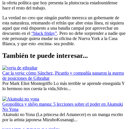
la oferta política que hoy presenta la plutocracia estadounidense
hace el resto del trabajo.
La verdad no creo que ningún pueblo merezca un gobernante de
esta naturaleza, retomando el refrán que abre estas línea, ni siquiera
aquel que está dispuesto a una batalla campal por aprovechar un
descuento en el
“black friday”
. Pero no debe sorprender a nadie que
este personaje quiera mudar su oficina de Nueva York a la Casa
Blanca, y que esto -encima- sea posible.
También te puede interesar...
Cae la verja: cómo Sánchez, Picardo y compañía ganaron la guerra
de posiciones de Gibraltar
Por Mark Eliot Montegriffo Lo más terrible se aprende enseguida Y
lo hermoso nos cuesta la vida,Silvio...
Geopolítica y shôjo manga: 5 lecciones sobre el poder en Akatsuki
No Yona
Akatsuki no Yona (La princesa del Amanecer) es un manga escrito
por la artista japonesa MizuhoKusanagi...