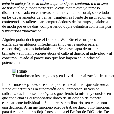
entre tu meta y tú, es la historia que te sigues contando a ti mismo
de por qué no puedes lograrla”
. Actualmente este ya famoso
discurso es usado en empresas para motivar al personal, sobre todo
en los departamentos de ventas. También es fuente de inspiración en
conferencias y talleres para emprendedores de “startups”, palabrita
de moda por estos días, compartiendo dupla delantera con la mágica
y misteriosa “innovación”.
Alguien podrá decir que el Lobo de Wall Street es un poco
exagerada en algunos ingredientes (muy entretenidos para el
espectador), pero es indudable que Scorsese capta de manera
brillante y sin insinuaciones éticas el culto al dinero, al individuo y al
consumo llevado al paroxismo que hoy impera en la principal
potencia mundial.
Triunfador en los negocios y en la vida, la realización del «am
En términos de proceso histórico podríamos afirmar que este
nuevo
sueño americano
es la superación de su antecesor, su versión
radicalizada. La base ideológica sigue siendo la misma y consiste en
que cada cual es el responsable único de su destino de manera
estrictamente individual.
“
Si quieres ser millonario, ten valor, toma
una decisión. A mí me funcionó porque trabajé duro. Sino funciona
para ti es porque eres flojo” nos plantea el Belfort de DiCaprio. De