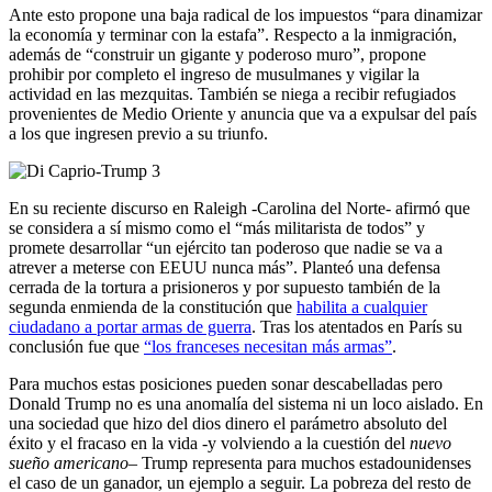
Ante esto propone una baja radical de los impuestos “para dinamizar
la economía y terminar con la estafa”. Respecto a la inmigración,
además de “construir un gigante y poderoso muro”, propone
prohibir por completo el ingreso de musulmanes y vigilar la
actividad en las mezquitas. También se niega a recibir refugiados
provenientes de Medio Oriente y anuncia que va a expulsar del país
a los que ingresen previo a su triunfo.
En su reciente discurso en Raleigh -Carolina del Norte- afirmó que
se considera a sí mismo como el “más militarista de todos” y
promete desarrollar “un ejército tan poderoso que nadie se va a
atrever a meterse con EEUU nunca más”. Planteó una defensa
cerrada de la tortura a prisioneros y por supuesto también de la
segunda enmienda de la constitución que
habilita a cualquier
ciudadano a portar armas de guerra
. Tras los atentados en París su
conclusión fue que
“los franceses necesitan más armas”
.
Para muchos estas posiciones pueden sonar descabelladas pero
Donald Trump no es una anomalía del sistema ni un loco aislado. En
una sociedad que hizo del dios dinero el parámetro absoluto del
éxito y el fracaso en la vida -y volviendo a la cuestión del
nuevo
sueño americano
– Trump representa para muchos estadounidenses
el caso de un ganador, un ejemplo a seguir. La pobreza del resto de