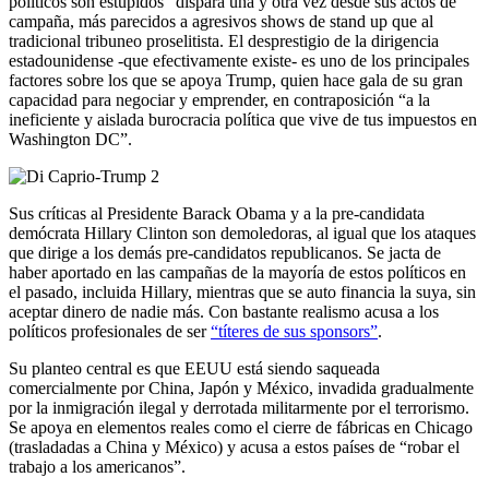
políticos son estúpidos” dispara una y otra vez desde sus actos de
campaña, más parecidos a agresivos shows de stand up que al
tradicional tribuneo proselitista. El desprestigio de la dirigencia
estadounidense -que efectivamente existe- es uno de los principales
factores sobre los que se apoya Trump, quien hace gala de su gran
capacidad para negociar y emprender, en contraposición “a la
ineficiente y aislada burocracia política que vive de tus impuestos en
Washington DC”.
Sus críticas al Presidente Barack Obama y a la pre-candidata
demócrata Hillary Clinton son demoledoras, al igual que los ataques
que dirige a los demás pre-candidatos republicanos. Se jacta de
haber aportado en las campañas de la mayoría de estos políticos en
el pasado, incluida Hillary, mientras que se auto financia la suya, sin
aceptar dinero de nadie más. Con bastante realismo acusa a los
políticos profesionales de ser
“títeres de sus sponsors”
.
Su planteo central es que EEUU está siendo saqueada
comercialmente por China, Japón y México, invadida gradualmente
por la inmigración ilegal y derrotada militarmente por el terrorismo.
Se apoya en elementos reales como el cierre de fábricas en Chicago
(trasladadas a China y México) y acusa a estos países de “robar el
trabajo a los americanos”.