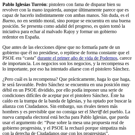
Pablo Iglesias Turrón
: pistolero con fama de disparar bien su
revolver con la mano izquierda, aunque últimamente parece que es
capaz de hacerlo indistintamente con ambas manos. Sin duda, es el
Bueno
, no en sentido moral, sino porque se encuentra en una buena
posición. Se presenta como adalid del progreso, es quien tomó la
iniciativa para echar al malvado Rajoy y formar un gobierno
redentor en España.
Que antes de las elecciones dijese que no formaría parte de un
gobierno que él no presidiese, o repitiese de forma constante que el
PSOE era “casta”
durante el primer año de vida de Podemos
, carece
de importancia. Los negocios son los negocios, y la recompensa es
lo importante, por eso ha intentado aliarse con el pistolero Sánchez.
¿Pero cuál es la recompensa? Que prácticamente, haga lo que haga,
le será favorable. Pedro Sánchez se encuentra en una posición muy
débil en un PSOE dividido, por ello podía imponer una serie de
condiciones difíciles de aceptar por el pistolero Sánchez. Éste ha
caído en la trampa de la banda de Iglesias, y ha optado por buscar la
alianza con Ciudadanos. Sin embargo, sus rivales tienen más
hombres y es previsible que no consiga ser el
Sheriff
del pueblo. La
nueva campaña electoral está hecha para Pablo Iglesias, que pueda
usar el argumento de: “Puse sobre la mesa una propuesta real de
gobierno progresista, y el PSOE la rechazó porque simpatiza más
con la derecha de Ciudadanos que con los progresistas”.