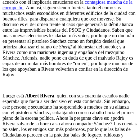
acuerdo con él implicaría ensuciarse en la
contagiosa mancha de la
corrupción
. Aun así, siguen siendo fuertes, tanto él como sus
muchachos están escondidos en diferentes edificios de la ciudad con
buenos rifles, para disparar a cualquiera que ose moverse. Su
discurso es el del orden frente al caos que generaría la débil alianza
entre las imprevisibles bandas del PSOE y Ciudadanos. Saben que
unas nuevas elecciones les darían más votos, por lo que no dudarán
en presentar al pistolero Sánchez como un forajido desleal que
prioriza alcanzar el rango de
Sheriff
al bienestar del pueblo; y a
Rivera como una marioneta ingenua y engañada del mezquino
Sánchez. Además, nadie pone en duda de que el malvado Rajoy es
capaz de acumular más hombres de “orden”, por lo que muchos de
los que apoyaban a Rivera volverían a confiar en la dirección de
Rajoy.
Luego está
Albert Rivera
, quien con sus cuarenta escaños nadie
esperaba que fuera a ser decisivo en esta contienda. Sin embargo,
este personaje secundario ha sorprendido a muchos en su alianza
con el pistolero Sánchez, cabalgando con su caballo hacia el primer
plano de la escena política. Ahora la pregunta clave es: ¿podrá
Rivera salvar de la horca a su ahora compadre Sánchez? Las cuentas
no salen, los enemigos son más poderosos, por lo que las balas de
Ciudadanos parecen en la práctica balas de fogueo, ruidosas y