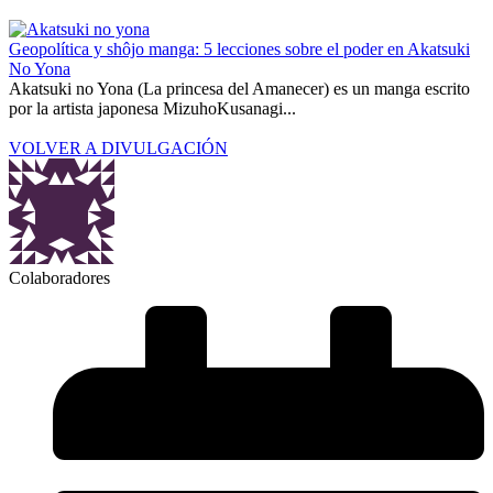
Geopolítica y shôjo manga: 5 lecciones sobre el poder en Akatsuki
No Yona
Akatsuki no Yona (La princesa del Amanecer) es un manga escrito
por la artista japonesa MizuhoKusanagi...
VOLVER A DIVULGACIÓN
Colaboradores