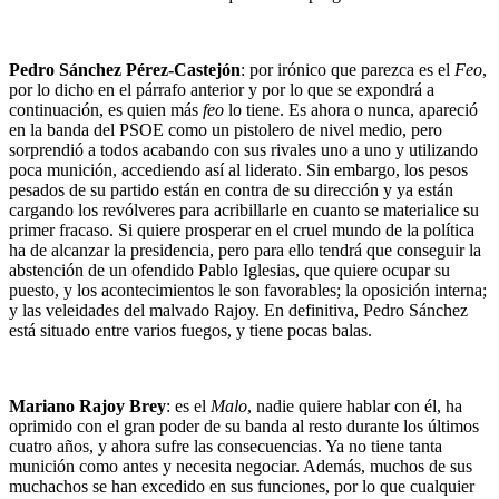
Pedro Sánchez Pérez-Castejón
: por irónico que parezca es el
Feo
,
por lo dicho en el párrafo anterior y por lo que se expondrá a
continuación, es quien más
feo
lo tiene. Es ahora o nunca, apareció
en la banda del PSOE como un pistolero de nivel medio, pero
sorprendió a todos acabando con sus rivales uno a uno y utilizando
poca munición, accediendo así al liderato. Sin embargo, los pesos
pesados de su partido están en contra de su dirección y ya están
cargando los revólveres para acribillarle en cuanto se materialice su
primer fracaso. Si quiere prosperar en el cruel mundo de la política
ha de alcanzar la presidencia, pero para ello tendrá que conseguir la
abstención de un ofendido Pablo Iglesias, que quiere ocupar su
puesto, y los acontecimientos le son favorables; la oposición interna;
y las veleidades del malvado Rajoy. En definitiva, Pedro Sánchez
está situado entre varios fuegos, y tiene pocas balas.
Mariano Rajoy Brey
: es el
Malo
, nadie quiere hablar con él, ha
oprimido con el gran poder de su banda al resto durante los últimos
cuatro años, y ahora sufre las consecuencias. Ya no tiene tanta
munición como antes y necesita negociar. Además, muchos de sus
muchachos se han excedido en sus funciones, por lo que cualquier