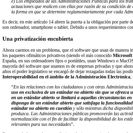
e) Los empleados de las Administraciones Públicas para los trám
actuaciones que realicen con ellas por razón de su condición de
la forma en que se determine reglamentariamente por cada Admi
Es decir, en este artículo 14 abren la puerta a la obligación por par
son ordenador, smartphone o tablet. Debido a unos requerimientos conc
Una privatización encubierta
Ahora caemos en un problema, que el software que usan de manera in
los paquetes ofimáticos privativos (siendo el más conocido
Microsoft
España, en sus ordenadores fijos o portátiles, usan Windows o MacOS, 
mayoría del software que usamos es de empresas privadas y que ahora
años el poder legislativo se encargó de dejar rezagadas todas las posi
Interoperabilidad en el ámbito de la Administración Electrónica
,
“
En las relaciones con los ciudadanos y con otras Administracio
uso en exclusiva de un estándar no abierto sin que se ofrezca 
en un estándar abierto se limitará a aquellas circunstancias en
disponga de un estándar abierto que satisfaga la funcionalidad 
estándar no abierto en cuestión
y sólo mientras dicha disponibil
produzca
. Las Administraciones públicas promoverán las activi
normalización con el fin de facilitar la disponibilidad de los est
relevantes para sus necesidades
”.