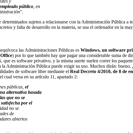
ites y
empleado público
, en
nistración
”.
te de determinados sujetos a relacionarse con la Administración Pública 
retos y falta de desarrollo en la materia, se usa el ordenador en la m
equívoca las Administraciones Públicas es
Windows, un software pri
 Office
) por lo que también hay que pagar una considerable suma de din
que es software privativo, y la misma suerte suelen correr los paquete
 la Administración Pública puede exigir su uso. Muchos dirán: bueno,
bilidades de software libre mediante el
Real Decreto 4/2010, de 8 de en
 el cual versa en su artículo 11, apartado 2:
nes públicas,
el
una alternativa basada
 las que no se
satisfecha por el
idad no se
dades de
ándares abiertos