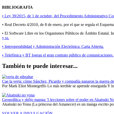
BIBLIOGRAFÍA
• Ley 39/2015, de 1 de octubre, del Procedimiento Administrativo Com
• Real Decreto 4/2010, de 8 de enero, por el que se regula el Esquema
• El Software Libre en los Organismos Públicos de Ámbito Estatal. I
y ss.
• Interoperabilidad y Administración Electrónica: Carta Abierta.
• Telefónica y BT logran el gran contrato público de comunicaciones.
También te puede interesar...
Cae la verja: cómo Sánchez, Picardo y compañía ganaron la guerra de
Por Mark Eliot Montegriffo Lo más terrible se aprende enseguida Y lo 
Geopolítica y shôjo manga: 5 lecciones sobre el poder en Akatsuki N
Akatsuki no Yona (La princesa del Amanecer) es un manga escrito por
VOLVER A DIVULGACIÓN