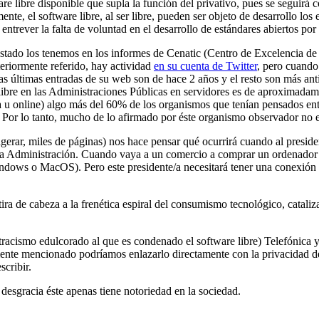
e libre disponible que supla la función del privativo, pues se seguirá con
nte, el software libre, al ser libre, pueden ser objeto de desarrollo lo
a entrever la falta de voluntad en el desarrollo de estándares abiertos por
Estado los tenemos en los informes de Cenatic (Centro de Excelencia de
teriormente referido, hay actividad
en su cuenta de Twitter
, pero cuando
Las últimas entradas de su web son de hace 2 años y el resto son más an
 libre en las Administraciones Públicas en servidores es de aproximadam
ca u online) algo más del 60% de los organismos que tenían pensados entr
. Por lo tanto, mucho de lo afirmado por éste organismo observador no e
exagerar, miles de páginas) nos hace pensar qué ocurrirá cuando al pres
a Administración. Cuando vaya a un comercio a comprar un ordenador p
ndows o MacOS). Pero este presidente/a necesitará tener una conexión a 
ra de cabeza a la frenética espiral del consumismo tecnológico, catali
stracismo edulcorado al que es condenado el software libre) Telefónica
nte mencionado podríamos enlazarlo directamente con la privacidad del 
cribir.
desgracia éste apenas tiene notoriedad en la sociedad.