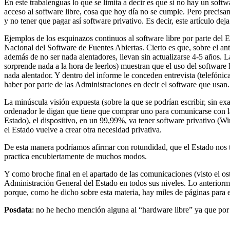
En este trabalenguas lo que se limita a decir es que si no hay un softwar
acceso al software libre, cosa que hoy día no se cumple. Pero precisame
y no tener que pagar así software privativo. Es decir, este artículo dej
Ejemplos de los esquinazos continuos al software libre por parte del 
Nacional del Software de Fuentes Abiertas. Cierto es que, sobre el an
además de no ser nada alentadores, llevan sin actualizarse 4-5 años. 
sorprende nada a la hora de leerlos) muestran que el uso del software
nada alentador. Y dentro del informe le conceden entrevista (telefóni
haber por parte de las Administraciones en decir el software que usan
La minúscula visión expuesta (sobre la que se podrían escribir, sin 
ordenador le digan que tiene que comprar uno para comunicarse con l
Estado), el dispositivo, en un 99,99%, va tener software privativo (Wi
el Estado vuelve a crear otra necesidad privativa.
De esta manera podríamos afirmar con rotundidad, que el Estado nos ti
practica encubiertamente de muchos modos.
Y como broche final en el apartado de las comunicaciones (visto el o
Administración General del Estado en todos sus niveles. Lo anteriorme
porque, como he dicho sobre esta materia, hay miles de páginas para es
Posdata
: no he hecho mención alguna al “hardware libre” ya que por 