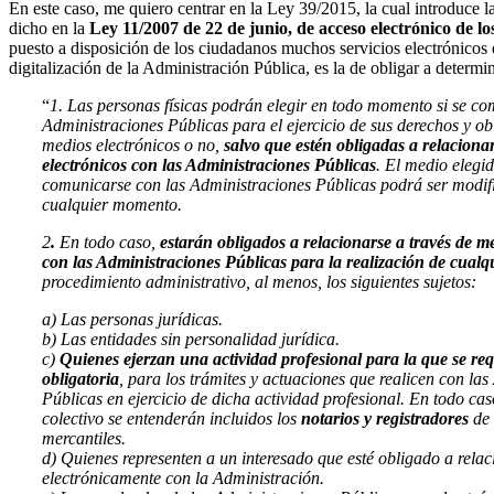
En este caso, me quiero centrar en la Ley 39/2015, la cual introduce la
dicho en la
Ley 11/2007 de 22 de junio, de acceso electrónico de lo
puesto a disposición de los ciudadanos muchos servicios electrónicos 
digitalización de la Administración Pública, es la de obligar a determi
“
1. Las personas físicas podrán elegir en todo momento si se c
Administraciones Públicas para el ejercicio de sus derechos y ob
medios electrónicos o no,
salvo que estén obligadas a relaciona
electrónicos con las Administraciones Públicas
. El medio elegi
comunicarse con las Administraciones Públicas podrá ser modif
cualquier momento.
2
.
En todo caso,
estarán obligados a relacionarse a través de m
con las Administraciones Públicas para la realización de cualqu
procedimiento administrativo, al menos, los siguientes sujetos:
a) Las personas jurídicas.
b) Las entidades sin personalidad jurídica.
c)
Quienes ejerzan una actividad profesional para la que se req
obligatoria
, para los trámites y actuaciones que realicen con la
Públicas en ejercicio de dicha actividad profesional. En todo cas
colectivo se entenderán incluidos los
notarios y registradores
de 
mercantiles.
d) Quienes representen a un interesado que esté obligado a rela
electrónicamente con la Administración.