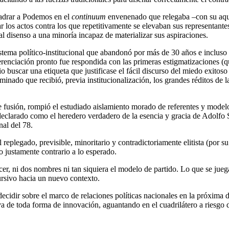
uadrar a Podemos en el
continuum
envenenado que relegaba –con su aquie
car los actos contra los que repetitivamente se elevaban sus representa
 disenso a una minoría incapaz de materializar sus aspiraciones.
stema político-institucional que abandonó por más de 30 años e incluso 
erenciación pronto fue respondida con las primeras estigmatizaciones (
scar una etiqueta que justificase el fácil discurso del miedo exitoso y
minado que recibió, previa institucionalización, los grandes réditos de
 fusión, rompió el estudiado aislamiento morado de referentes y modelo
eclarado como el heredero verdadero de la esencia y gracia de Adolfo Su
nal del 78.
 replegado, previsible, minoritario y contradictoriamente elitista (por 
 justamente contrario a lo esperado.
recer, ni dos nombres ni tan siquiera el modelo de partido. Lo que se ju
ursivo hacia un nuevo contexto.
 decidir sobre el marco de relaciones políticas nacionales en la próxima 
va de toda forma de innovación, aguantando en el cuadrilátero a riesgo