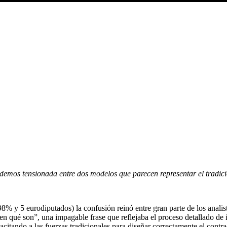
odemos tensionada entre dos modelos que parecen representar el tradici
% y 5 eurodiputados) la confusión reinó entre gran parte de los analista
ien qué son”, una impagable frase que reflejaba el proceso detallado de
pacitando a las fuerzas tradicionales para diseñar correctamente el contra