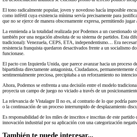
El tono radicalmente popular, joven y novedoso hacía imposible enc
como infértil cuya existencia mínima servía precisamente para justifi
que no se ejerce de manera obscenamente expresa, permitiendo jugar al
La enmienda a la totalidad realizada por Podemos a un cuestionado si
también por una negación absoluta de su sistema de partidos. Esta dif
tradicional): Venezuela, CEPS, ETA, independentismo… Era necesario bu
resistencia franquista quedaron desactivados frente a un socialismo do
funcionase.
El pacto con Izquierda Unida, que parece avanzar hacia un proceso de
bipartidista directamente antagonista, Ciudadanos, permanentemente d
sentimentalmente preciosa, precipitaba a un reforzamiento no intencio
Ahora, Podemos se enfrenta a una decisión entre el modelo tradicional
proyecta un campo de juego no viciado a través de un posicionamiento
La relevancia de Vistalagre II no es, al contrario de lo que podría pa
o la continuación de un proceso interrumpido de desplazamiento disc
Es responsabilidad de los miles de inscritos e inscritas de este partido
innovación industrial por su aplicación con una categorización negati
También te puede interesar...