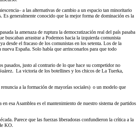
scencia– a las alternativas de cambio a un espacio tan minoritario
ntes. Es generalmente conocido que la mejor forma de dominación es la
pasada la amenaza de ruptura la democratización real del país pasaba
que buscaban arrastrar a Podemos hacia la izquierda comunista
a desde el fracaso de los comunistas en los setenta. Los de la
 la nueva España. Solo había que arrinconarlos para que todo
s pasados, justo al contrario de lo que hace su competidor no
árez. La victoria de los botellines y los chicos de La Tuerka,
su renuncia a la formación de mayorías sociales) o un modelo que
ega en esa Asamblea es el mantenimiento de nuestro sistema de partidos
década. Parece que las fuerzas liberadoras confundieron la crítica a la
 de KO.