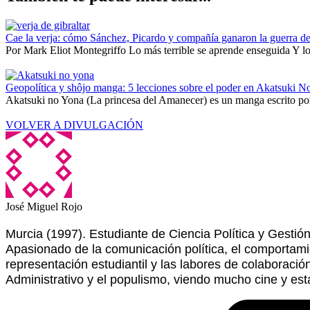
Cae la verja: cómo Sánchez, Picardo y compañía ganaron la guerra de
Por Mark Eliot Montegriffo Lo más terrible se aprende enseguida Y lo 
Geopolítica y shôjo manga: 5 lecciones sobre el poder en Akatsuki N
Akatsuki no Yona (La princesa del Amanecer) es un manga escrito por
VOLVER A DIVULGACIÓN
José Miguel Rojo
Murcia (1997). Estudiante de Ciencia Política y Gesti
Apasionado de la comunicación política, el comportamie
representación estudiantil y las labores de colaboraci
Administrativo y el populismo, viendo mucho cine y es