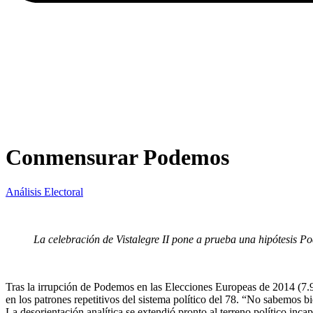
Conmensurar Podemos
Análisis Electoral
La celebración de Vistalegre II pone a prueba una hipótesis P
Tras la irrupción de Podemos en las Elecciones Europeas de 2014 (7.98
en los patrones repetitivos del sistema político del 78. “No sabemos b
La desorientación analítica se extendió pronto al terreno político inca