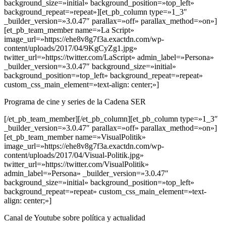
background_size=»initial» background_position=»top_left»
background_repeat=»repeat»][et_pb_column type=»1_3″
_builder_version=»3.0.47″ parallax=»off» parallax_method=»on»]
[et_pb_team_member name=»La Script»
image_url=»https://ehe8v8g7f3a.exactdn.com/wp-
content/uploads/2017/04/9KgCyZg1.jpg»
twitter_url=»https://twitter.com/LaScript» admin_label=»Persona»
_builder_version=»3.0.47″ background_size=»initial»
background_position=»top_left» background_repeat=»repeat»
custom_css_main_element=»text-align: center;»]
Programa de cine y series de la Cadena SER
[/et_pb_team_member][/et_pb_column][et_pb_column type=»1_3″
_builder_version=»3.0.47″ parallax=»off» parallax_method=»on»]
[et_pb_team_member name=»VisualPolitik»
image_url=»https://ehe8v8g7f3a.exactdn.com/wp-
content/uploads/2017/04/Visual-Politik.jpg»
twitter_url=»https://twitter.com/VisualPolitik»
admin_label=»Persona» _builder_version=»3.0.47″
background_size=»initial» background_position=»top_left»
background_repeat=»repeat» custom_css_main_element=»text-
align: center;»]
Canal de Youtube sobre política y actualidad