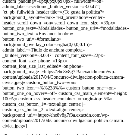
custom_padding=»0px|0px|0px|0px» fullwidth=»on»
admin_label=»section» _builder_version=»3.0.47″]
[et_pb_fullwidth_header title=»¿Te gusta la política?»
background_layout=»dark» text_orientation=»center»
header_scroll_down=»on» scroll_down_icon_size=»39px»
button_one_text=»Modalidades» button_one_url=»#modalidades»
button_two_text=»Envíanos tu obra»
button_two_url=»#formulario»
background_overlay_color=»rgba(0,0,0,0.15)»
admin_label=»Título de anchura completa»
_builder_version=»3.0.47″ content_font_size=»22px»
content_font_size_phone=»13px»
content_font_size_last_edited=»on|phone»
background_image=»https://ehe8v8g7f3a.exactdn.com/wp-
content/uploads/2017/04/Concurso-divulgacion-politica-camara-
civica.jpeg» custom_button_two=»on»
button_two_icon=»%%238%%» custom_button_one=»on»
button_one_on_hover=»off» custom_css_main_element=»height:
100%;» custom_css_header_container=»margin-top: 5%»
custom_css_button_1=»text-align: center;||»
custom_css_button_2=»text-align: center;»
background_url=»https://ehe8v8g7f3a.exactdn.com/wp-
content/uploads/2017/04/Concurso-divulgacion-politica-camara-
civica.jpeg»]