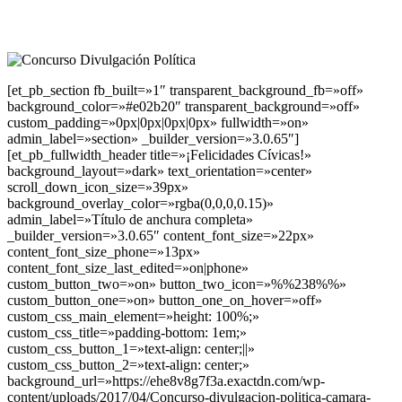
[et_pb_section fb_built=»1″ transparent_background_fb=»off»
background_color=»#e02b20″ transparent_background=»off»
custom_padding=»0px|0px|0px|0px» fullwidth=»on»
admin_label=»section» _builder_version=»3.0.65″]
[et_pb_fullwidth_header title=»¡Felicidades Cívicas!»
background_layout=»dark» text_orientation=»center»
scroll_down_icon_size=»39px»
background_overlay_color=»rgba(0,0,0,0.15)»
admin_label=»Título de anchura completa»
_builder_version=»3.0.65″ content_font_size=»22px»
content_font_size_phone=»13px»
content_font_size_last_edited=»on|phone»
custom_button_two=»on» button_two_icon=»%%238%%»
custom_button_one=»on» button_one_on_hover=»off»
custom_css_main_element=»height: 100%;»
custom_css_title=»padding-bottom: 1em;»
custom_css_button_1=»text-align: center;||»
custom_css_button_2=»text-align: center;»
background_url=»https://ehe8v8g7f3a.exactdn.com/wp-
content/uploads/2017/04/Concurso-divulgacion-politica-camara-