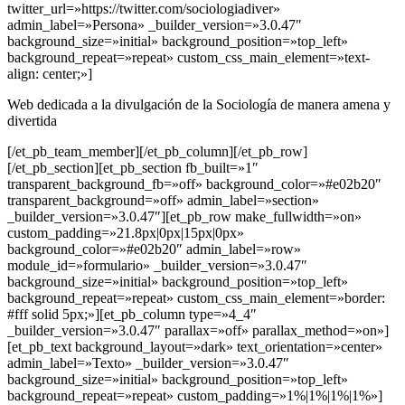
twitter_url=»https://twitter.com/sociologiadiver»
admin_label=»Persona» _builder_version=»3.0.47″
background_size=»initial» background_position=»top_left»
background_repeat=»repeat» custom_css_main_element=»text-
align: center;»]
Web dedicada a la divulgación de la Sociología de manera amena y
divertida
[/et_pb_team_member][/et_pb_column][/et_pb_row]
[/et_pb_section][et_pb_section fb_built=»1″
transparent_background_fb=»off» background_color=»#e02b20″
transparent_background=»off» admin_label=»section»
_builder_version=»3.0.47″][et_pb_row make_fullwidth=»on»
custom_padding=»21.8px|0px|15px|0px»
background_color=»#e02b20″ admin_label=»row»
module_id=»formulario» _builder_version=»3.0.47″
background_size=»initial» background_position=»top_left»
background_repeat=»repeat» custom_css_main_element=»border:
#fff solid 5px;»][et_pb_column type=»4_4″
_builder_version=»3.0.47″ parallax=»off» parallax_method=»on»]
[et_pb_text background_layout=»dark» text_orientation=»center»
admin_label=»Texto» _builder_version=»3.0.47″
background_size=»initial» background_position=»top_left»
background_repeat=»repeat» custom_padding=»1%|1%|1%|1%»]