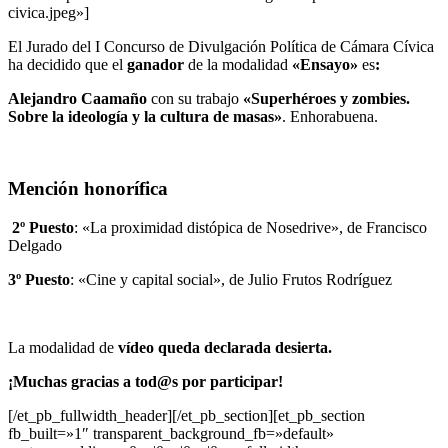
civica.jpeg»]
El Jurado del I Concurso de Divulgación Política de Cámara Cívica
ha decidido que el
ganador
de la modalidad
«Ensayo»
es
:
Alejandro Caamaño
con su trabajo
«Superhéroes y zombies.
Sobre la ideología y la cultura de masas»
. Enhorabuena.
Mención honorífica
2º Puesto
: «La proximidad distópica de Nosedrive», de Francisco
Delgado
3º Puesto
: «Cine y capital social», de Julio Frutos Rodríguez
La modalidad de
vídeo queda declarada desierta.
¡Muchas gracias a tod@s por participar!
[/et_pb_fullwidth_header][/et_pb_section][et_pb_section
fb_built=»1″ transparent_background_fb=»default»