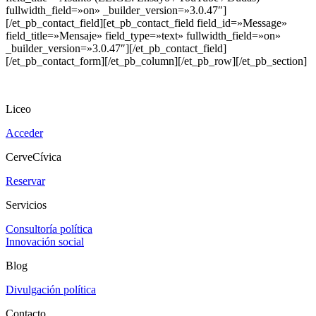
fullwidth_field=»on» _builder_version=»3.0.47″]
[/et_pb_contact_field][et_pb_contact_field field_id=»Message»
field_title=»Mensaje» field_type=»text» fullwidth_field=»on»
_builder_version=»3.0.47″][/et_pb_contact_field]
[/et_pb_contact_form][/et_pb_column][/et_pb_row][/et_pb_section]
Liceo
Acceder
CerveCívica
Reservar
Servicios
Consultoría política
Innovación social
Blog
Divulgación política
Contacto