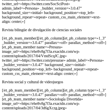
twitter_url=»https://twitter.com/SocSciPost»
admin_label=»Persona» _builder_version=»3.0.47″
background_size=»initial» background_position=»top_left»
background_repeat=»repeat» custom_css_main_element=»text-
align: center;»]
Revista bilingüe de divulgación de ciencias sociales
[/et_pb_team_member][/et_pb_column][et_pb_column type=»1_3″
_builder_version=»3.0.47″ parallax=»off» parallax_method=»off»]
[et_pb_team_member name=»Presura»
image_url=»https://ehe8v8g7f3a.exactdn.com/wp-
content/uploads/2017/04/VmdScqJC.jpg»
twitter_url=»https://twitter.com/presurae» admin_label=»Persona»
_builder_version=»3.0.47″ background_size=»initial»
background_position=»top_left» background_repeat=»repeat»
custom_css_main_element=»text-align: center;»]
Revista social y cultural de videojuegos
[/et_pb_team_member][/et_pb_column][et_pb_column type=»1_3″
_builder_version=»3.0.47″ parallax=»off» parallax_method=»off»]
[et_pb_team_member name=»Sociología Divertida»
image_url=»https://ehe8v8g7f3a.exactdn.com/wp-
content/uploads/2017/04/3d6gXczg.jpeg»