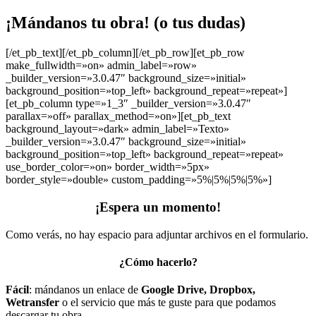
¡Mándanos tu obra! (o tus dudas)
[/et_pb_text][/et_pb_column][/et_pb_row][et_pb_row
make_fullwidth=»on» admin_label=»row»
_builder_version=»3.0.47″ background_size=»initial»
background_position=»top_left» background_repeat=»repeat»]
[et_pb_column type=»1_3″ _builder_version=»3.0.47″
parallax=»off» parallax_method=»on»][et_pb_text
background_layout=»dark» admin_label=»Texto»
_builder_version=»3.0.47″ background_size=»initial»
background_position=»top_left» background_repeat=»repeat»
use_border_color=»on» border_width=»5px»
border_style=»double» custom_padding=»5%|5%|5%|5%»]
¡Espera un momento!
Como verás, no hay espacio para adjuntar archivos en el formulario.
¿Cómo hacerlo?
Fácil
: mándanos un enlace de
Google Drive, Dropbox,
Wetransfer
o el servicio que más te guste para que podamos
descargar tu obra.