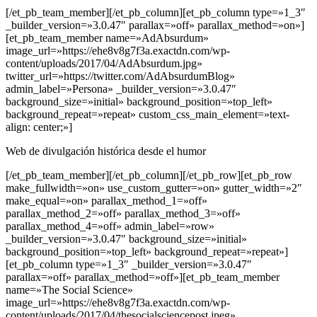
[/et_pb_team_member][/et_pb_column][et_pb_column type=»1_3″
_builder_version=»3.0.47″ parallax=»off» parallax_method=»on»]
[et_pb_team_member name=»AdAbsurdum»
image_url=»https://ehe8v8g7f3a.exactdn.com/wp-
content/uploads/2017/04/AdAbsurdum.jpg»
twitter_url=»https://twitter.com/AdAbsurdumBlog»
admin_label=»Persona» _builder_version=»3.0.47″
background_size=»initial» background_position=»top_left»
background_repeat=»repeat» custom_css_main_element=»text-
align: center;»]
Web de divulgación histórica desde el humor
[/et_pb_team_member][/et_pb_column][/et_pb_row][et_pb_row
make_fullwidth=»on» use_custom_gutter=»on» gutter_width=»2″
make_equal=»on» parallax_method_1=»off»
parallax_method_2=»off» parallax_method_3=»off»
parallax_method_4=»off» admin_label=»row»
_builder_version=»3.0.47″ background_size=»initial»
background_position=»top_left» background_repeat=»repeat»]
[et_pb_column type=»1_3″ _builder_version=»3.0.47″
parallax=»off» parallax_method=»off»][et_pb_team_member
name=»The Social Science»
image_url=»https://ehe8v8g7f3a.exactdn.com/wp-
content/uploads/2017/04/thesocialsciencepost.jpeg»