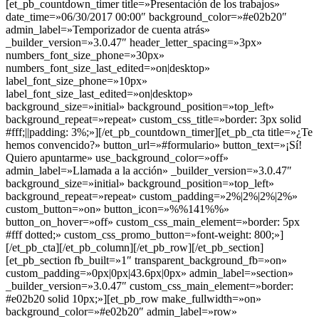
[et_pb_countdown_timer title=»Presentación de los trabajos»
date_time=»06/30/2017 00:00″ background_color=»#e02b20″
admin_label=»Temporizador de cuenta atrás»
_builder_version=»3.0.47″ header_letter_spacing=»3px»
numbers_font_size_phone=»30px»
numbers_font_size_last_edited=»on|desktop»
label_font_size_phone=»10px»
label_font_size_last_edited=»on|desktop»
background_size=»initial» background_position=»top_left»
background_repeat=»repeat» custom_css_title=»border: 3px solid
#fff;||padding: 3%;»][/et_pb_countdown_timer][et_pb_cta title=»¿Te
hemos convencido?» button_url=»#formulario» button_text=»¡Sí!
Quiero apuntarme» use_background_color=»off»
admin_label=»Llamada a la acción» _builder_version=»3.0.47″
background_size=»initial» background_position=»top_left»
background_repeat=»repeat» custom_padding=»2%|2%|2%|2%»
custom_button=»on» button_icon=»%%141%%»
button_on_hover=»off» custom_css_main_element=»border: 5px
#fff dotted;» custom_css_promo_button=»font-weight: 800;»]
[/et_pb_cta][/et_pb_column][/et_pb_row][/et_pb_section]
[et_pb_section fb_built=»1″ transparent_background_fb=»on»
custom_padding=»0px|0px|43.6px|0px» admin_label=»section»
_builder_version=»3.0.47″ custom_css_main_element=»border:
#e02b20 solid 10px;»][et_pb_row make_fullwidth=»on»
background_color=»#e02b20″ admin_label=»row»