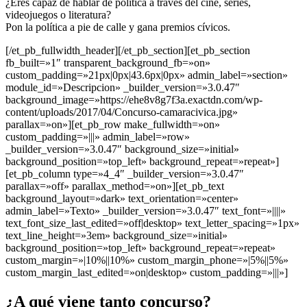
¿Eres capaz de hablar de política a través del cine, series,
videojuegos o literatura?
Pon la política a pie de calle y gana premios cívicos.
[/et_pb_fullwidth_header][/et_pb_section][et_pb_section
fb_built=»1″ transparent_background_fb=»on»
custom_padding=»21px|0px|43.6px|0px» admin_label=»section»
module_id=»Descripcion» _builder_version=»3.0.47″
background_image=»https://ehe8v8g7f3a.exactdn.com/wp-
content/uploads/2017/04/Concurso-camaracivica.jpg»
parallax=»on»][et_pb_row make_fullwidth=»on»
custom_padding=»|||» admin_label=»row»
_builder_version=»3.0.47″ background_size=»initial»
background_position=»top_left» background_repeat=»repeat»]
[et_pb_column type=»4_4″ _builder_version=»3.0.47″
parallax=»off» parallax_method=»on»][et_pb_text
background_layout=»dark» text_orientation=»center»
admin_label=»Texto» _builder_version=»3.0.47″ text_font=»||||»
text_font_size_last_edited=»off|desktop» text_letter_spacing=»1px»
text_line_height=»3em» background_size=»initial»
background_position=»top_left» background_repeat=»repeat»
custom_margin=»|10%||10%» custom_margin_phone=»|5%||5%»
custom_margin_last_edited=»on|desktop» custom_padding=»|||»]
¿A qué viene tanto concurso?