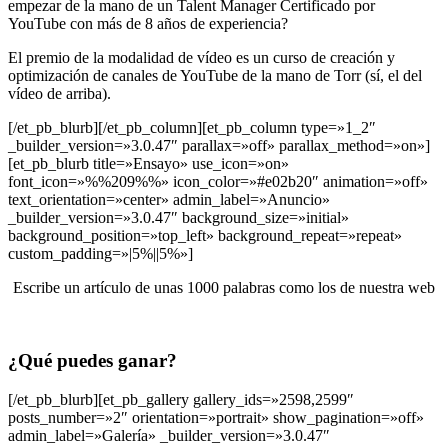
empezar de la mano de un Talent Manager Certificado por
YouTube con más de 8 años de experiencia?
El premio de la modalidad de vídeo es un curso de creación y
optimización de canales de YouTube de la mano de Torr (sí, el del
vídeo de arriba).
[/et_pb_blurb][/et_pb_column][et_pb_column type=»1_2″
_builder_version=»3.0.47″ parallax=»off» parallax_method=»on»]
[et_pb_blurb title=»Ensayo» use_icon=»on»
font_icon=»%%209%%» icon_color=»#e02b20″ animation=»off»
text_orientation=»center» admin_label=»Anuncio»
_builder_version=»3.0.47″ background_size=»initial»
background_position=»top_left» background_repeat=»repeat»
custom_padding=»|5%||5%»]
Escribe un artículo de unas 1000 palabras como los de nuestra web
¿Qué puedes ganar?
[/et_pb_blurb][et_pb_gallery gallery_ids=»2598,2599″
posts_number=»2″ orientation=»portrait» show_pagination=»off»
admin_label=»Galería» _builder_version=»3.0.47″