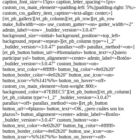
caption_font_size=»15px» caption_letter_spacing=»1px»
custom_css_main_element=»padding-left: 5%;||padding-right: 5%;»
custom_css_gallery_item_caption=»text-align: center;»]
[/et_pb_gallery][/et_pb_column][/et_pb_row][et_pb_row
make_fullwidth=»on» use_custom_gutter=»on» gutter_width=»2″
admin_label=»row» _builder_version=»3.0.47″
background_size=»initial» background_position=»top_left»
background_repeat=»repeat»][et_pb_column type=»1_2″
_builder_version=»3.0.47″ parallax=»off» parallax_method=»on»]
[et_pb_button button_url=»#formulario» button_text=»¡Quiero
participar ya!» button_alignment=»center» admin_label=»Botón»
_builder_version=»3.0.47″ custom_button=»on»
button_text_color=»#ffffff» button_bg_color=»#e02b20″
button_border_color=»#e02b20″ button_use_icon=»on»
button_icon=»%%141%%» button_on_hover=»off»
custom_css_main_element=»font-weight: 800;»
background_color=»#7EBEC5″][/et_pb_button][/et_pb_column]
[et_pb_column type=»1_2″ _builder_version=»3.0.47″
parallax=»off» parallax_method=»on»][et_pb_button
button_url=»#plazos» button_text=»OK, ¿pero cuáles son los
plazos?» button_alignment=»center» admin_label=»Botón»
_builder_version=»3.0.47″ custom_button=»on»
button_text_color=»#e02b20″ button_bg_color=»#ffffff»
button_border_color=»#e02b20″ button_use_icon=»on»
button_icon=»%%167%%» button_on_hover=»off»