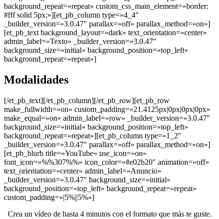
background_repeat=»repeat» custom_css_main_element=»border:
#fff solid 5px;»][et_pb_column type=»4_4″
_builder_version=»3.0.47″ parallax=»off» parallax_method=»on»]
[et_pb_text background_layout=»dark» text_orientation=»center»
admin_label=»Texto» _builder_version=»3.0.47″
background_size=»initial» background_position=»top_left»
background_repeat=»repeat»]
Modalidades
[/et_pb_text][/et_pb_column][/et_pb_row][et_pb_row
make_fullwidth=»on» custom_padding=»21.4125px|0px|0px|0px»
make_equal=»on» admin_label=»row» _builder_version=»3.0.47″
background_size=»initial» background_position=»top_left»
background_repeat=»repeat»][et_pb_column type=»1_2″
_builder_version=»3.0.47″ parallax=»off» parallax_method=»on»]
[et_pb_blurb title=»YouTube» use_icon=»on»
font_icon=»%%307%%» icon_color=»#e02b20″ animation=»off»
text_orientation=»center» admin_label=»Anuncio»
_builder_version=»3.0.47″ background_size=»initial»
background_position=»top_left» background_repeat=»repeat»
custom_padding=»|5%||5%»]
Crea un vídeo de hasta 4 minutos con el formato que más te guste.