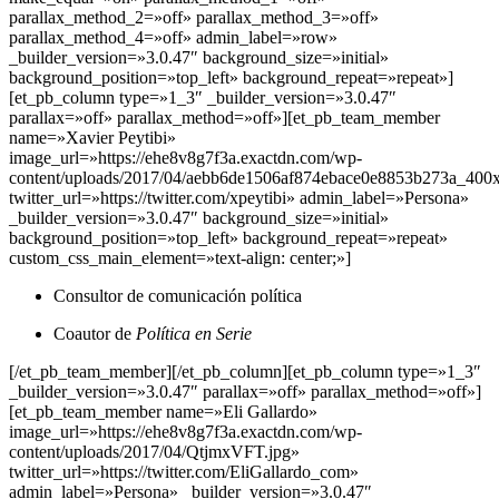
parallax_method_2=»off» parallax_method_3=»off»
parallax_method_4=»off» admin_label=»row»
_builder_version=»3.0.47″ background_size=»initial»
background_position=»top_left» background_repeat=»repeat»]
[et_pb_column type=»1_3″ _builder_version=»3.0.47″
parallax=»off» parallax_method=»off»][et_pb_team_member
name=»Xavier Peytibi»
image_url=»https://ehe8v8g7f3a.exactdn.com/wp-
content/uploads/2017/04/aebb6de1506af874ebace0e8853b273a_400
twitter_url=»https://twitter.com/xpeytibi» admin_label=»Persona»
_builder_version=»3.0.47″ background_size=»initial»
background_position=»top_left» background_repeat=»repeat»
custom_css_main_element=»text-align: center;»]
Consultor de comunicación política
Coautor de
Política en Serie
[/et_pb_team_member][/et_pb_column][et_pb_column type=»1_3″
_builder_version=»3.0.47″ parallax=»off» parallax_method=»off»]
[et_pb_team_member name=»Eli Gallardo»
image_url=»https://ehe8v8g7f3a.exactdn.com/wp-
content/uploads/2017/04/QtjmxVFT.jpg»
twitter_url=»https://twitter.com/EliGallardo_com»
admin_label=»Persona» _builder_version=»3.0.47″