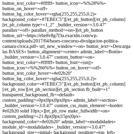
button_text_color=»#ffffff» button_icon=»%%28%%»
button_on_hover=»off»
button_bg_color_hover=»rgba(255,255,255,0.2)»
background_color=»#7EBEC5″][/et_pb_button][/et_pb_column]
[et_pb_column type=»1_2″ _builder_version=»3.0.47″
parallax=»off» parallax_method=»on»][et_pb_button
button_url=»https://ehe8v8g7f3a.exactdn.com/wp-
content/uploads/2017/04/bases-concurso-divulgacion-politica-
camara-civica.pdf» url_new_window=»on» button_text=»Descarga
las BASES» button_alignment=»center» admin_label=»Botón»
_builder_version=»3.0.47″ custom_button=»on»
button_text_color=»#ffffff» button_font=»|on|||»
button_icon=»%%266%%» button_on_hover=»off»
button_text_color_hover=»#e02b20″
button_bg_color_hover=»rgba(255,255,255,0.2)»
background_color=»#7EBEC5″][/et_pb_button][/et_pb_column]
[/et_pb_row][/et_pb_section][et_pb_section fb_built=»1″
transparent_background_fb=»default»
custom_padding=»0px|0px|0px|0px» admin_label=»section»
_builder_version=»3.0.47″ custom_css_main_element=»border:
#e02b20 solid 10px;»][et_pb_row make_fullwidth=»on»
custom_padding=»21.8px|0px|15px|0px»
background_color=»#e02b20″ admin_label=»modalidades»
module_id=»modalidades» _builder_version=»3.0.47″
background_size=»initial» background_position=»top_left»