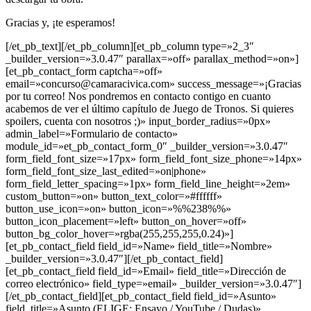
Gracias y, ¡te esperamos!
[/et_pb_text][/et_pb_column][et_pb_column type=»2_3″
_builder_version=»3.0.47″ parallax=»off» parallax_method=»on»]
[et_pb_contact_form captcha=»off»
email=»concurso@camaracivica.com» success_message=»¡Gracias
por tu correo! Nos pondremos en contacto contigo en cuanto
acabemos de ver el último capítulo de Juego de Tronos. Si quieres
spoilers, cuenta con nosotros ;)» input_border_radius=»0px»
admin_label=»Formulario de contacto»
module_id=»et_pb_contact_form_0″ _builder_version=»3.0.47″
form_field_font_size=»17px» form_field_font_size_phone=»14px»
form_field_font_size_last_edited=»on|phone»
form_field_letter_spacing=»1px» form_field_line_height=»2em»
custom_button=»on» button_text_color=»#ffffff»
button_use_icon=»on» button_icon=»%%238%%»
button_icon_placement=»left» button_on_hover=»off»
button_bg_color_hover=»rgba(255,255,255,0.24)»]
[et_pb_contact_field field_id=»Name» field_title=»Nombre»
_builder_version=»3.0.47″][/et_pb_contact_field]
[et_pb_contact_field field_id=»Email» field_title=»Dirección de
correo electrónico» field_type=»email» _builder_version=»3.0.47″]
[/et_pb_contact_field][et_pb_contact_field field_id=»Asunto»
field_title=»Asunto (ELIGE: Ensayo / YouTube / Dudas)»