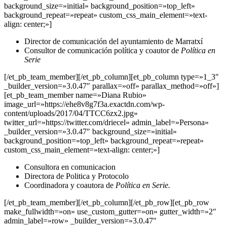
background_size=»initial» background_position=»top_left»
background_repeat=»repeat» custom_css_main_element=»text-
align: center;»]
Director de comunicación del ayuntamiento de Marratxí
Consultor de comunicación política y coautor de
Política en
Serie
[/et_pb_team_member][/et_pb_column][et_pb_column type=»1_3″
_builder_version=»3.0.47″ parallax=»off» parallax_method=»off»]
[et_pb_team_member name=»Diana Rubio»
image_url=»https://ehe8v8g7f3a.exactdn.com/wp-
content/uploads/2017/04/TTCC6zx2.jpg»
twitter_url=»https://twitter.com/driecel» admin_label=»Persona»
_builder_version=»3.0.47″ background_size=»initial»
background_position=»top_left» background_repeat=»repeat»
custom_css_main_element=»text-align: center;»]
Consultora en comunicacion
Directora de Politica y Protocolo
Coordinadora y coautora de
Política en Serie.
[/et_pb_team_member][/et_pb_column][/et_pb_row][et_pb_row
make_fullwidth=»on» use_custom_gutter=»on» gutter_width=»2″
admin_label=»row» _builder_version=»3.0.47″