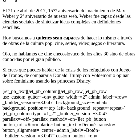
El 21 de abril de 2017, 153º aniversario del nacimiento de Max
Weber y 2º aniversario de nuestra web. Weber fue capaz desde las
ciencias sociales de sintetizar ideas complejas en definiciones
sencillas.
Hoy buscamos a
quienes sean capaces
de hacer lo mismo a través
de obras de la cultura pop: cine, series, videojuegos o literatura.
Ojo, no hablamos de cine checoslovaco de los años 30 sino de obras
conocidas por el gran público.
Si crees que puedes hablar de la crisis de los refugiados con Juego
de Tronos, de comparar a Donald Trump con Voldemort o opinar
sobre feminismo usando las princesas Disney:
[/et_pb_text][/et_pb_column][/et_pb_row][et_pb_row
use_custom_gutter=»on» gutter_width=»2″ admin_label=»row»
_builder_version=»3.0.47″ background_size=»initial»
background_position=»top_left» background_repeat=»repeat»]
[et_pb_column type=»1_2″ _builder_version=»3.0.47″
parallax=»off» parallax_method=»on»][et_pb_button
button_url=»#formulario» button_text=»Demuéstranoslo»
button_alignment=»center» admin_label=»Botón»
_builder_version=»3.0.47″ custom_button=»on»