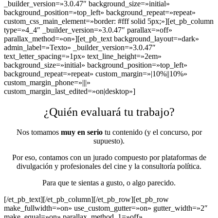
_builder_version=»3.0.47″ background_size=»initial»
background_position=»top_left» background_repeat=»repeat»
custom_css_main_element=»border: #fff solid 5px;»][et_pb_column
type=»4_4″ _builder_version=»3.0.47″ parallax=»off»
parallax_method=»on»][et_pb_text background_layout=»dark»
admin_label=»Texto» _builder_version=»3.0.47″
text_letter_spacing=»1px» text_line_height=»2em»
background_size=»initial» background_position=»top_left»
background_repeat=»repeat» custom_margin=»|10%||10%»
custom_margin_phone=»|||»
custom_margin_last_edited=»on|desktop»]
¿Quién evaluará tu trabajo?
Nos tomamos
muy en serio
tu contenido (y el concurso, por
supuesto).
Por eso, contamos con un jurado compuesto por plataformas de
divulgación y profesionales del cine y la consultoría política.
Para que te sientas a gusto, o algo parecido.
[/et_pb_text][/et_pb_column][/et_pb_row][et_pb_row
make_fullwidth=»on» use_custom_gutter=»on» gutter_width=»2″
make_equal=»on» parallax_method_1=»off»