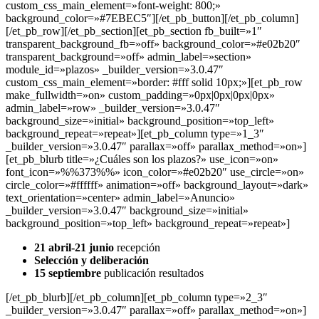
custom_css_main_element=»font-weight: 800;»
background_color=»#7EBEC5″][/et_pb_button][/et_pb_column]
[/et_pb_row][/et_pb_section][et_pb_section fb_built=»1″
transparent_background_fb=»off» background_color=»#e02b20″
transparent_background=»off» admin_label=»section»
module_id=»plazos» _builder_version=»3.0.47″
custom_css_main_element=»border: #fff solid 10px;»][et_pb_row
make_fullwidth=»on» custom_padding=»0px|0px|0px|0px»
admin_label=»row» _builder_version=»3.0.47″
background_size=»initial» background_position=»top_left»
background_repeat=»repeat»][et_pb_column type=»1_3″
_builder_version=»3.0.47″ parallax=»off» parallax_method=»on»]
[et_pb_blurb title=»¿Cuáles son los plazos?» use_icon=»on»
font_icon=»%%373%%» icon_color=»#e02b20″ use_circle=»on»
circle_color=»#ffffff» animation=»off» background_layout=»dark»
text_orientation=»center» admin_label=»Anuncio»
_builder_version=»3.0.47″ background_size=»initial»
background_position=»top_left» background_repeat=»repeat»]
21 abril-21 junio
recepción
Selección y
deliberación
15 septiembre
publicación resultados
[/et_pb_blurb][/et_pb_column][et_pb_column type=»2_3″
_builder_version=»3.0.47″ parallax=»off» parallax_method=»on»]