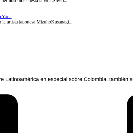
hermoso nos cuesta la vida,Silvio...
o Yona
 la artista japonesa MizuhoKusanagi...
re Latinoamérica en especial sobre Colombia, también so