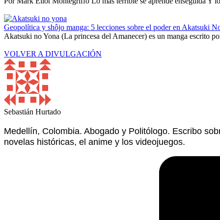
Por Mark Eliot Montegriffo Lo más terrible se aprende enseguida Y lo 
Geopolítica y shôjo manga: 5 lecciones sobre el poder en Akatsuki N
Akatsuki no Yona (La princesa del Amanecer) es un manga escrito por
VOLVER A DIVULGACIÓN
Sebastián Hurtado
Medellín, Colombia. Abogado y Politólogo. Escribo sob
novelas históricas, el anime y los videojuegos.