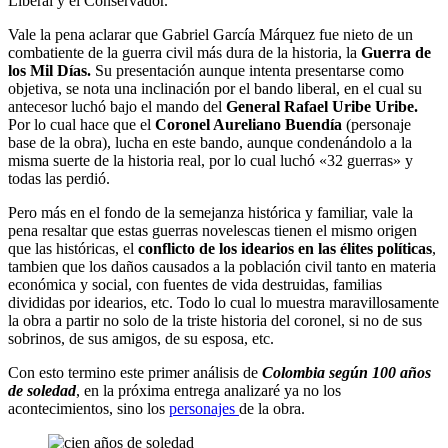
Liberal y el Conservador.
Vale la pena aclarar que Gabriel García Márquez fue nieto de un
combatiente de la guerra civil más dura de la historia, la
Guerra de
los Mil Días.
Su presentación aunque intenta presentarse como
objetiva, se nota una inclinación por el bando liberal, en el cual su
antecesor luchó bajo el mando del
General Rafael Uribe Uribe.
Por lo cual hace que el
Coronel Aureliano Buendía
(personaje
base de la obra), lucha en este bando, aunque condenándolo a la
misma suerte de la historia real, por lo cual luchó «32 guerras» y
todas las perdió.
Pero más en el fondo de la semejanza histórica y familiar, vale la
pena resaltar que estas guerras novelescas tienen el mismo origen
que las históricas, el
conflicto de los idearios en las élites políticas
,
tambien que los daños causados a la población civil tanto en materia
económica y social, con fuentes de vida destruidas, familias
divididas por idearios, etc. Todo lo cual lo muestra maravillosamente
la obra a partir no solo de la triste historia del coronel, si no de sus
sobrinos, de sus amigos, de su esposa, etc.
Con esto termino este primer análisis de
Colombia según 100 años
de soledad
, en la próxima entrega analizaré ya no los
acontecimientos, sino los
personajes
de la obra.