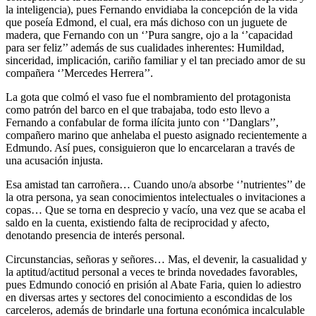
la inteligencia), pues Fernando envidiaba la concepción de la vida
que poseía Edmond, el cual, era más dichoso con un juguete de
madera, que Fernando con un ‘’Pura sangre, ojo a la ‘’capacidad
para ser feliz’’ además de sus cualidades inherentes: Humildad,
sinceridad, implicación, cariño familiar y el tan preciado amor de su
compañera ‘’Mercedes Herrera’’.
La gota que colmó el vaso fue el nombramiento del protagonista
como patrón del barco en el que trabajaba, todo esto llevo a
Fernando a confabular de forma ilícita junto con ‘’Danglars’’,
compañero marino que anhelaba el puesto asignado recientemente a
Edmundo. Así pues, consiguieron que lo encarcelaran a través de
una acusación injusta.
Esa amistad tan carroñera… Cuando uno/a absorbe ‘’nutrientes’’ de
la otra persona, ya sean conocimientos intelectuales o invitaciones a
copas… Que se torna en desprecio y vacío, una vez que se acaba el
saldo en la cuenta, existiendo falta de reciprocidad y afecto,
denotando presencia de interés personal.
Circunstancias, señoras y señores… Mas, el devenir, la casualidad y
la aptitud/actitud personal a veces te brinda novedades favorables,
pues Edmundo conoció en prisión al Abate Faria, quien lo adiestro
en diversas artes y sectores del conocimiento a escondidas de los
carceleros, además de brindarle una fortuna económica incalculable