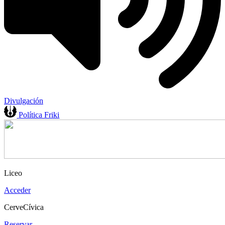
Divulgación
Política Friki
Liceo
Acceder
CerveCívica
Reservar