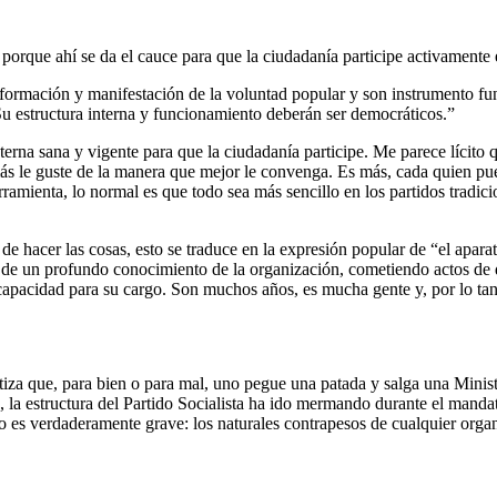
orque ahí se da el cauce para que la ciudadanía participe activamente e
a formación y manifestación de la voluntad popular y son instrumento fund
. Su estructura interna y funcionamiento deberán ser democráticos.”
erna sana y vigente para que la ciudadanía participe. Me parece lícito qu
s le guste de la manera que mejor le convenga. Es más, cada quien pued
amienta, lo normal es que todo sea más sencillo en los partidos tradici
 de hacer las cosas, esto se traduce en la expresión popular de “el apara
e de un profundo conocimiento de la organización, cometiendo actos de
a capacidad para su cargo. Son muchos años, es mucha gente y, por lo ta
rantiza que, para bien o para mal, uno pegue una patada y salga una Mini
o, la estructura del Partido Socialista ha ido mermando durante el man
o es verdaderamente grave: los naturales contrapesos de cualquier org