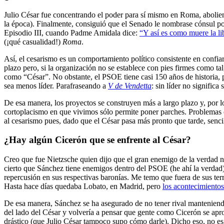
Julio César fue concentrando el poder para sí mismo en Roma, abolie
la época). Finalmente, consiguió que el Senado le nombrase cónsul po
Episodio III, cuando Padme Amidala dice:
“Y así es como muere la li
(¡qué casualidad!)
Roma
.
Así, el cesarismo es un comportamiento político consistente en confiar
plazo pero, si la organización no se establece con pies firmes como t
como “César”. No obstante, el PSOE tiene casi 150 años de historia, po
sea menos líder. Parafraseando a
V de Vendetta
: sin líder no significa
De esa manera, los proyectos se construyen más a largo plazo y, por lo
cortoplacismo en que vivimos sólo permite poner parches. Problemas c
al cesarismo pues, dado que el César pasa más pronto que tarde, senc
¿Hay algún Cicerón que se enfrente al César?
Creo que fue Nietzsche quien dijo que el gran enemigo de la verdad no 
cierto que Sánchez tiene enemigos dentro del PSOE (he ahí la verdad)
repercusión en sus respectivas baronías. Me temo que fuera de sus ter
Hasta hace días quedaba Lobato, en Madrid, pero
los acontecimientos
De esa manera, Sánchez se ha asegurado de no tener rival manteniendo
del lado del César y volvería a pensar que gente como Cicerón se apr
drástico (que Julio César tampoco supo cómo darle). Dicho eso, no es