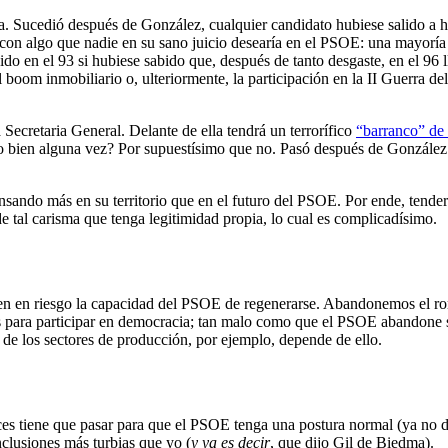
 Sucedió después de González, cualquier candidato hubiese salido a ha
 con algo que nadie en su sano juicio desearía en el PSOE: una mayorí
ido en el 93 si hubiese sabido que, después de tanto desgaste, en el 96 
el boom inmobiliario o, ulteriormente, la participación en la II Guerra de
 Secretaria General. Delante de ella tendrá un terrorífico
“barranco” de 
alido bien alguna vez? Por supuestísimo que no. Pasó después de Gonzále
nsando más en su territorio que en el futuro del PSOE. Por ende, tender
 de tal carisma que tenga legitimidad propia, lo cual es complicadísimo.
en en riesgo la capacidad del PSOE de regenerarse. Abandonemos el r
os para participar en democracia; tan malo como que el PSOE abandone s
 de los sectores de producción, por ejemplo, depende de ello.
ces tiene que pasar para que el PSOE tenga una postura normal (ya no d
nclusiones más turbias que yo (
y ya es decir
, que dijo Gil de Biedma).