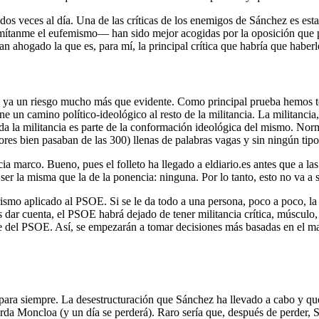
 dos veces al día. Una de las críticas de los enemigos de Sánchez es est
rmítanme el eufemismo–– han sido mejor acogidas por la oposición que p
n ahogado la que es, para mí, la principal crítica que habría que haber
es ya un riesgo mucho más que evidente. Como principal prueba hemos te
 un camino político-ideológico al resto de la militancia. La militancia
 toda la militancia es parte de la conformación ideológica del mismo. N
ores bien pasaban de las 300) llenas de palabras vagas y sin ningún tip
ia marco. Bueno, pues el folleto ha llegado a eldiario.es antes que a la
ser la misma que la de la ponencia: ninguna. Por lo tanto, esto no va a
mo aplicado al PSOE. Si se le da todo a una persona, poco a poco, la mil
r cuenta, el PSOE habrá dejado de tener militancia crítica, músculo, si
rte del PSOE. Así, se empezarán a tomar decisiones más basadas en el mar
á para siempre. La desestructuración que Sánchez ha llevado a cabo y q
rda Moncloa (y un día se perderá). Raro sería que, después de perder, 