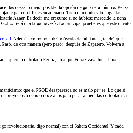
cer las cosas lo mejor posible, la opción de ganar era mínima. Pensar
a tajante para un PP desencadenado. Todo el mundo sabe jugar las
llegaría Aznar. Es decir, me pregunto si no hubiese merecido la pena
l Golfo. Será una larga travesía. La principal prueba es que este cuento
cristal
. Además, como no habrá músculo de militancia, tendrá que
z. Pasó, de otra manera (pero pasó), después de Zapatero. Volverá a
án a querer controlar a Ferraz, no a que Ferraz vaya bien. Para
omanticismo: que el PSOE desaparezca no es malo
per sé
. Lo que sí
us proyectos a ocho o doce años para pasar a medidas cortoplacistas.
igo revolucionaria, digo normal) con el Sáhara Occidental. Y cada