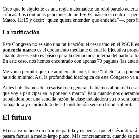
Creo que lo siguiente es una regla matemática: un reloj parado acierta
críticas. Las continuas peticiones de un PSOE más en el centro ––pe
Mateo, 11:15 y decir: “quien quiera entender, que entienda”––, pero ha
La ratificación
Este Congreso no es sino una ratificación: el cesarismo en el PSOE 
ponencia marco
es el documento mediante el cual la Ejecutiva propone
cuanto desee. Esto es básico para la democracia interna del partido:
En este caso, nos hemos encontrado con apenas 70 páginas (las anteri
Me van a permitir que, de aquí en adelante, llame “folleto” a la ponenc
ha sido mínimo. Así, la profundidad ideológica de este Congreso va a 
Antes hablábamos del cesarismo en general, hablemos ahora del cesaris
qué voy a participar en la ponencia marco? Para cuando nos queramos da
trabajadora por una sencilla razón: la clase trabajadora ya no será pa
trabajadora y el artículo 6 de la Constitución será un brindis al Sol.
El futuro
El cesarismo tiene un error de partida y es pensar que el César durar
pasará factura a medio-largo plazo. Más concretamente, cuando se pie