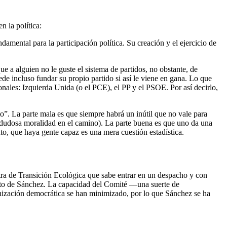
n la política:
amental para la participación política. Su creación y el ejercicio de
e a alguien no le guste el sistema de partidos, no obstante, de
e incluso fundar su propio partido si así le viene en gana. Lo que
onales: Izquierda Unida (o el PCE), el PP y el PSOE. Por así decirlo,
to”. La parte mala es que siempre habrá un inútil que no vale para
 dudosa moralidad en el camino). La parte buena es que uno da una
nto, que haya gente capaz es una mera cuestión estadística.
stra de Transición Ecológica que sabe entrar en un despacho y con
dato de Sánchez. La capacidad del Comité ––una suerte de
anización democrática se han minimizado, por lo que Sánchez se ha