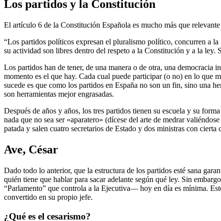
Los partidos y la Constitución
El artículo 6 de la Constitución Española es mucho más que relevante p
“Los partidos políticos expresan el pluralismo político, concurren a l
su actividad son libres dentro del respeto a la Constitución y a la ley
Los partidos han de tener, de una manera o de otra, una democracia int
momento es el que hay. Cada cual puede participar (o no) en lo que má
sucede es que como los partidos en España no son un fin, sino una herr
son herramientas mejor engrasadas.
Después de años y años, los tres partidos tienen su escuela y su forma
nada que no sea ser «aparatero» (dícese del arte de medrar valiéndos
patada y salen cuatro secretarios de Estado y dos ministras con ciert
Ave, César
Dado todo lo anterior, que la estructura de los partidos esté sana ga
quién tiene que hablar para sacar adelante según qué ley. Sin embarg
“Parlamento” que controla a la Ejecutiva–– hoy en día es mínima. Est
convertido en su propio jefe.
¿Qué es el cesarismo?