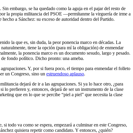
a. Sin embargo, se ha quedado como la aguja en el pajar del resto de
or la propia militancia del PSOE ––permítanme la virguería de irme a
le hecho a Sánchez: su exceso de autoridad dentro del Partido.
nido la que es, sin duda, la peor ponencia marco en décadas. La
, naturalmente, tiene la opción (para mí la obligación) de enmendar
ormalmente, la ponencia marco es un documento sesudo, largo y pesado.
o de fondo político. Dicho pronto: una ameba.
s agrupaciones. Y, por si fuera poco, el tiempo para enmendar el folleto
 ser un Congreso, sino un
estruendoso aplauso
.
itancia dejará de ir a las agrupaciones. Si ya lo hace otro, ¿para
 lo prefieren y, entonces, dejará de ser un instrumento de la clase
keting que en lo que se percibe “piel a piel” que necesita la clase
ue, si todo va como se espera, empezará a culminar en este Congreso,
Sánchez quisiera repetir como candidato. Y entonces, ¿quién?