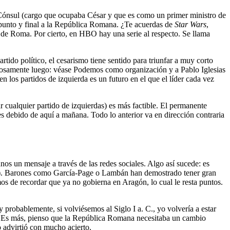
 Cónsul (cargo que ocupaba César y que es como un primer ministro de
 punto y final a la República Romana. ¿Te acuerdas de
Star Wars
,
 de Roma. Por cierto, en HBO hay una serie al respecto. Se llama
tido político, el cesarismo tiene sentido para triunfar a muy corto
epitosamente luego: véase Podemos como organización y a Pablo Iglesias
n los partidos de izquierda es un futuro en el que el líder cada vez
r cualquier partido de izquierdas) es más factible. El permanente
 debido de aquí a mañana. Todo lo anterior va en dirección contraria
nos un mensaje a través de las redes sociales. Algo así sucede: es
itud). Barones como García-Page o Lambán han demostrado tener gran
os de recordar que ya no gobierna en Aragón, lo cual le resta puntos.
robablemente, si volviésemos al Siglo I a. C., yo volvería a estar
se. Es más, pienso que la República Romana necesitaba un cambio
o advirtió con mucho acierto.