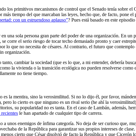
ndo los primitivos mecanismos de control que el Senado tenía sobre el
r más tiempo del que marcaban las leyes, hecho que, de facto, pone el
bertad: con un estruendoso aplauso”
? Pues está basado en este episodio
 en una sola persona gran parte del poder de una organización. En un par
al, se corre el serio riesgo de tocar techo demasiado pronto y caer estr
r lo que no necesita de césares. Al contrario, el futuro que contemplo e
 sin organización.
 tanto, cambiar la sociedad (que es lo que, a mi entender, debería busca
omo la vivienda o la transición ecológica no pueden resolverse como es
illamente no tiene tiempo.
es la mentira, sino la verosimilitud. Si no lo dijo él, por favor, mánden
, pero lo cierto es que ninguno es un rival serio (he ahí la verosimil
ritorios, su popularidad no es tanta. En el caso de Lambán, además, hem
 recientes
le han apartado de cualquier tipo de carrera.
 a unos enemigos de ínfima categoría. No deja de ser curioso que, muy p
ovechaba de la República para garantizar sus propios intereses de cla
 menos cierto que César disolvió de facto la República y que Cicerón l