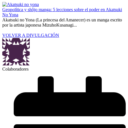
Geopolítica y shôjo manga: 5 lecciones sobre el poder en Akatsuki
No Yona
Akatsuki no Yona (La princesa del Amanecer) es un manga escrito
por la artista japonesa MizuhoKusanagi...
VOLVER A DIVULGACIÓN
Colaboradores