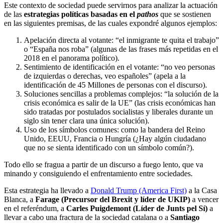
Este contexto de sociedad puede servirnos para analizar la actuación
de las
estrategias políticas basadas en el
pathos
que se sostienen
en las siguientes premisas, de las cuales expondré algunos ejemplos:
Apelación directa al votante: “el inmigrante te quita el trabajo”
o “España nos roba” (algunas de las frases más repetidas en el
2018 en el panorama político).
Sentimiento de identificación en el votante: “no veo personas
de izquierdas o derechas, veo españoles” (apela a la
identificación de 45 Millones de personas con el discurso).
Soluciones sencillas a problemas complejos: “la solución de la
crisis económica es salir de la UE” (las crisis económicas han
sido tratadas por postulados socialistas y liberales durante un
siglo sin tener clara una única solución).
Uso de los símbolos comunes: como la bandera del Reino
Unido, EEUU, Francia o Hungría (¿Hay algún ciudadano
que no se sienta identificado con un símbolo común?).
Todo ello se fragua a partir de un discurso a fuego lento, que va
minando y consiguiendo el enfrentamiento entre sociedades.
Esta estrategia ha llevado a
Donald Trump (America First)
a la Casa
Blanca, a
Farage (Precursor del Brexit y líder de UKIP)
a vencer
en el referéndum, a
Carles Puigdemont (Líder de Junts pel Sí)
a
llevar a cabo una fractura de la sociedad catalana o a
Santiago