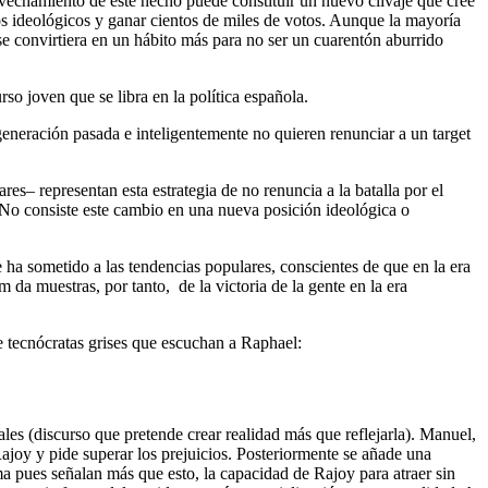
ovechamiento de este hecho puede constituir un nuevo clivaje que cree
cios ideológicos y ganar cientos de miles de votos. Aunque la mayoría
se convirtiera en un hábito más para no ser un cuarentón aburrido
rso joven que se libra en la política española.
eneración pasada e inteligentemente no quieren renunciar a un target
s– representan esta estrategia de no renuncia a la batalla por el
a. No consiste este cambio en una nueva posición ideológica o
e ha sometido a las tendencias populares, conscientes de que en la era
 da muestras, por tanto, de la victoria de la gente en la era
 de tecnócratas grises que escuchan a Raphael:
les (discurso que pretende crear realidad más que reflejarla). Manuel,
ajoy y pide superar los prejuicios. Posteriormente se añade una
a pues señalan más que esto, la capacidad de Rajoy para atraer sin