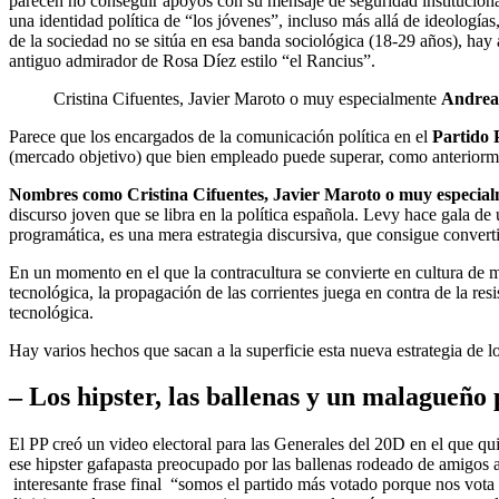
parecen no conseguir apoyos con su mensaje de seguridad institucional
una identidad política de “los jóvenes”, incluso más allá de ideología
de la sociedad no se sitúa en esa banda sociológica (18-29 años), hay
antiguo admirador de Rosa Díez estilo “el Rancius”.
Cristina Cifuentes, Javier Maroto o muy especialmente
Andrea
Parece que los encargados de la comunicación política en el
Partido 
(mercado objetivo) que bien empleado puede superar, como anteriorment
Nombres como Cristina Cifuentes, Javier Maroto o muy especia
discurso joven que se libra en la política española. Levy hace gala de
programática, es una mera estrategia discursiva, que consigue convert
En un momento en el que la contracultura se convierte en cultura de ma
tecnológica, la propagación de las corrientes juega en contra de la res
tecnológica.
Hay varios hechos que sacan a la superficie esta nueva estrategia de 
– Los hipster, las ballenas y un malagueño 
El PP creó un video electoral para las Generales del 20D en el que qui
ese hipster gafapasta preocupado por las ballenas rodeado de amigos a
interesante frase final “somos el partido más votado porque nos vota 