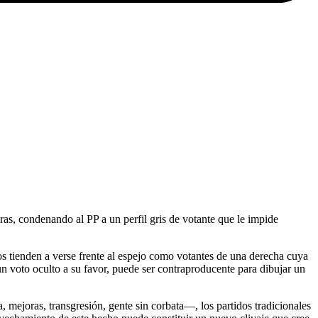
as, condenando al PP a un perfil gris de votante que le impide
s tienden a verse frente al espejo como votantes de una derecha cuya
un voto oculto a su favor, puede ser contraproducente para dibujar un
 mejoras, transgresión, gente sin corbata––, los partidos tradicionales