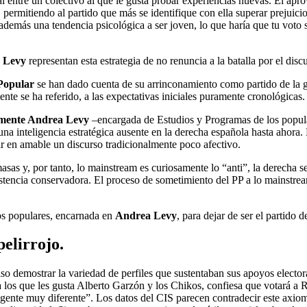
 entre un colectivo al que le gusta probar experiencias nuevas. El apr
s, permitiendo al partido que más se identifique con ella superar prejui
 además una tendencia psicológica a ser joven, lo que haría que tu voto 
 Levy
representan esta estrategia de no renuncia a la batalla por el discu
Popular
se han dado cuenta de su arrinconamiento como partido de la g
e se ha referido, a las expectativas iniciales puramente cronológicas.
lmente Andrea Levy
–encargada de Estudios y Programas de los populare
 una inteligencia estratégica ausente en la derecha española hasta ahor
ir en amable un discurso tradicionalmente poco afectivo.
sas y, por tanto, lo mainstream es curiosamente lo “anti”, la derecha s
istencia conservadora. El proceso de sometimiento del PP a lo mainstream
los populares, encarnada en
Andrea Levy
, para dejar de ser el partido
pelirrojo
.
so demostrar la variedad de perfiles que sustentaban sus apoyos electora
 los que les gusta Alberto Garzón y los Chikos, confiesa que votará a R
gente muy diferente”. Los datos del CIS parecen contradecir este axiom