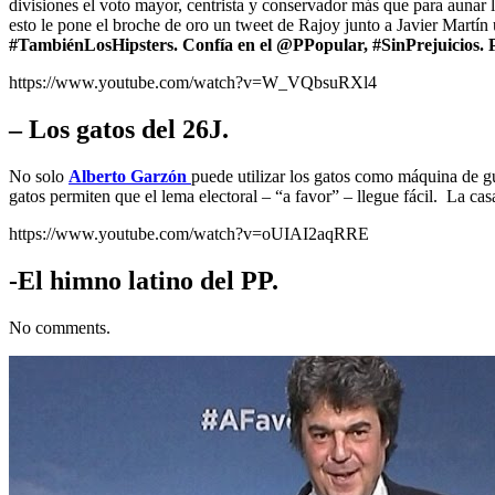
divisiones el voto mayor, centrista y conservador más que para aunar la
esto le pone el broche de oro un tweet de Rajoy junto a Javier Martín
#TambiénLosHipsters. Confía en el @PPopular, #SinPrejuicios. P
https://www.youtube.com/watch?v=W_VQbsuRXl4
– Los gatos del 26J.
No solo
Alberto Garzón
puede utilizar los gatos como máquina de gu
gatos permiten que el lema electoral – “a favor” – llegue fácil. La c
https://www.youtube.com/watch?v=oUIAI2aqRRE
-El himno latino del PP.
No comments.