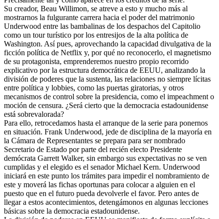
Su creador, Beau Willimon, se atreve a esto y mucho más al
mostrarnos la fulgurante carrera hacia el poder del matrimonio
Underwood entre las bambalinas de los despachos del Capitolio
como un tour turístico por los entresijos de la alta política de
Washington. Así pues, aprovechando la capacidad divulgativa de la
ficción política de Netflix y, por qué no reconocerlo, el magnetismo
de su protagonista, emprenderemos nuestro propio recorrido
explicativo por la estructura democrática de EEUU, analizando la
división de poderes que la sustenta, las relaciones no siempre lícitas
entre política y lobbies, como las puertas giratorias, y otros
mecanismos de control sobre la presidencia, como el impeachment o
moción de censura. ¿Será cierto que la democracia estadounidense
está sobrevalorada?
Para ello, retrocedamos hasta el arranque de la serie para ponernos
en situación. Frank Underwood, jede de disciplina de la mayoría en
la Cámara de Representantes se prepara para ser nombrado
Secretario de Estado por parte del recién electo Presidente
demócrata Garrett Walker, sin embargo sus expectativas no se ven
cumplidas y el elegido es el senador Michael Kern. Underwood
iniciará en este punto los trámites para impedir el nombramiento de
este y moverá las fichas oportunas para colocar a alguien en el
puesto que en el futuro pueda devolverle el favor. Pero antes de
llegar a estos acontecimientos, detengámonos en algunas lecciones
básicas sobre la democracia estadounidense.