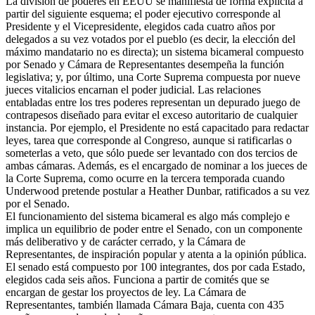
La división de poderes en EEUU se manifiesta de forma explícita a
partir del siguiente esquema; el poder ejecutivo corresponde al
Presidente y el Vicepresidente, elegidos cada cuatro años por
delegados a su vez votados por el pueblo (es decir, la elección del
máximo mandatario no es directa); un sistema bicameral compuesto
por Senado y Cámara de Representantes desempeña la función
legislativa; y, por último, una Corte Suprema compuesta por nueve
jueces vitalicios encarnan el poder judicial. Las relaciones
entabladas entre los tres poderes representan un depurado juego de
contrapesos diseñado para evitar el exceso autoritario de cualquier
instancia. Por ejemplo, el Presidente no está capacitado para redactar
leyes, tarea que corresponde al Congreso, aunque si ratificarlas o
someterlas a veto, que sólo puede ser levantado con dos tercios de
ambas cámaras. Además, es el encargado de nominar a los jueces de
la Corte Suprema, como ocurre en la tercera temporada cuando
Underwood pretende postular a Heather Dunbar, ratificados a su vez
por el Senado.
El funcionamiento del sistema bicameral es algo más complejo e
implica un equilibrio de poder entre el Senado, con un componente
más deliberativo y de carácter cerrado, y la Cámara de
Representantes, de inspiración popular y atenta a la opinión pública.
El senado está compuesto por 100 integrantes, dos por cada Estado,
elegidos cada seis años. Funciona a partir de comités que se
encargan de gestar los proyectos de ley. La Cámara de
Representantes, también llamada Cámara Baja, cuenta con 435