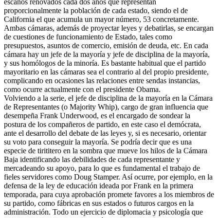
escaños renovados cada dos años que representan
proporcionalmente la población de cada estado, siendo el de
California el que acumula un mayor número, 53 concretamente.
Ambas cámaras, además de proyectar leyes y debatirlas, se encargan
de cuestiones de funcionamiento de Estado, tales como
presupuestos, asuntos de comercio, emisión de deuda, etc. En cada
cámara hay un jefe de la mayoría y jefe de disciplina de la mayoría,
y sus homólogos de la minoría. Es bastante habitual que el partido
mayoritario en las cámaras sea el contrario al del propio presidente,
complicando en ocasiones las relaciones entre sendas instancias,
como ocurre actualmente con el presidente Obama.
Volviendo a la serie, el jefe de disciplina de la mayoría en la Cámara
de Representantes (o Majority Whip), cargo de gran influencia que
desempeña Frank Underwood, es el encargado de sondear la
postura de los compañeros de partido, en este caso el demócrata,
ante el desarrollo del debate de las leyes y, si es necesario, orientar
su voto para conseguir la mayoría. Se podría decir que es una
especie de tirititero en la sombra que mueve los hilos de la Cámara
Baja identificando las debilidades de cada representante y
mercadeando su apoyo, para lo que es fundamental el trabajo de
fieles servidores como Doug Stamper. Así ocurre, por ejemplo, en la
defensa de la ley de educación ideada por Frank en la primera
temporada, para cuya aprobación promete favores a los miembros de
su partido, como fábricas en sus estados o futuros cargos en la
administración. Todo un ejercicio de diplomacia y psicología que