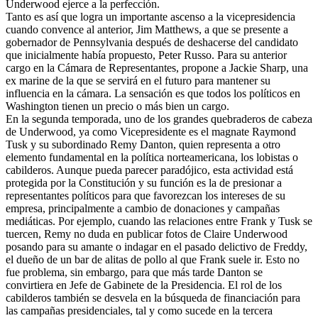
Underwood ejerce a la perfección.
Tanto es así que logra un importante ascenso a la vicepresidencia
cuando convence al anterior, Jim Matthews, a que se presente a
gobernador de Pennsylvania después de deshacerse del candidato
que inicialmente había propuesto, Peter Russo. Para su anterior
cargo en la Cámara de Representantes, propone a Jackie Sharp, una
ex marine de la que se servirá en el futuro para mantener su
influencia en la cámara. La sensación es que todos los políticos en
Washington tienen un precio o más bien un cargo.
En la segunda temporada, uno de los grandes quebraderos de cabeza
de Underwood, ya como Vicepresidente es el magnate Raymond
Tusk y su subordinado Remy Danton, quien representa a otro
elemento fundamental en la política norteamericana, los lobistas o
cabilderos. Aunque pueda parecer paradójico, esta actividad está
protegida por la Constitución y su función es la de presionar a
representantes políticos para que favorezcan los intereses de su
empresa, principalmente a cambio de donaciones y campañas
mediáticas. Por ejemplo, cuando las relaciones entre Frank y Tusk se
tuercen, Remy no duda en publicar fotos de Claire Underwood
posando para su amante o indagar en el pasado delictivo de Freddy,
el dueño de un bar de alitas de pollo al que Frank suele ir. Esto no
fue problema, sin embargo, para que más tarde Danton se
convirtiera en Jefe de Gabinete de la Presidencia. El rol de los
cabilderos también se desvela en la búsqueda de financiación para
las campañas presidenciales, tal y como sucede en la tercera