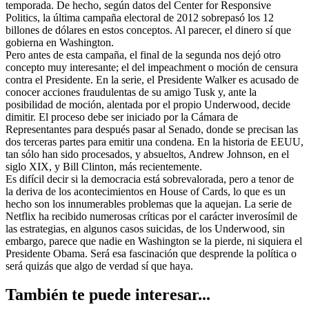
temporada. De hecho, según datos del Center for Responsive
Politics, la última campaña electoral de 2012 sobrepasó los 12
billones de dólares en estos conceptos. Al parecer, el dinero sí que
gobierna en Washington.
Pero antes de esta campaña, el final de la segunda nos dejó otro
concepto muy interesante; el del impeachment o moción de censura
contra el Presidente. En la serie, el Presidente Walker es acusado de
conocer acciones fraudulentas de su amigo Tusk y, ante la
posibilidad de moción, alentada por el propio Underwood, decide
dimitir. El proceso debe ser iniciado por la Cámara de
Representantes para después pasar al Senado, donde se precisan las
dos terceras partes para emitir una condena. En la historia de EEUU,
tan sólo han sido procesados, y absueltos, Andrew Johnson, en el
siglo XIX, y Bill Clinton, más recientemente.
Es difícil decir si la democracia está sobrevalorada, pero a tenor de
la deriva de los acontecimientos en House of Cards, lo que es un
hecho son los innumerables problemas que la aquejan. La serie de
Netflix ha recibido numerosas críticas por el carácter inverosímil de
las estrategias, en algunos casos suicidas, de los Underwood, sin
embargo, parece que nadie en Washington se la pierde, ni siquiera el
Presidente Obama. Será esa fascinación que desprende la política o
será quizás que algo de verdad sí que haya.
También te puede interesar...