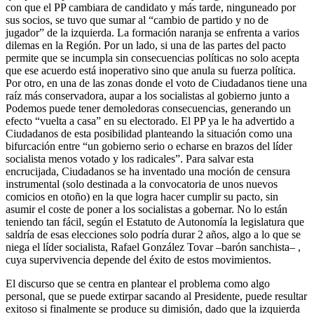
con que el PP cambiara de candidato y más tarde, ninguneado por
sus socios, se tuvo que sumar al “cambio de partido y no de
jugador” de la izquierda. La formación naranja se enfrenta a varios
dilemas en la Región. Por un lado, si una de las partes del pacto
permite que se incumpla sin consecuencias políticas no solo acepta
que ese acuerdo está inoperativo sino que anula su fuerza política.
Por otro, en una de las zonas donde el voto de Ciudadanos tiene una
raíz más conservadora, aupar a los socialistas al gobierno junto a
Podemos puede tener demoledoras consecuencias, generando un
efecto “vuelta a casa” en su electorado. El PP ya le ha advertido a
Ciudadanos de esta posibilidad planteando la situación como una
bifurcación entre “un gobierno serio o echarse en brazos del líder
socialista menos votado y los radicales”. Para salvar esta
encrucijada, Ciudadanos se ha inventado una moción de censura
instrumental (solo destinada a la convocatoria de unos nuevos
comicios en otoño) en la que logra hacer cumplir su pacto, sin
asumir el coste de poner a los socialistas a gobernar. No lo están
teniendo tan fácil, según el Estatuto de Autonomía la legislatura que
saldría de esas elecciones solo podría durar 2 años, algo a lo que se
niega el líder socialista, Rafael González Tovar –barón sanchista– ,
cuya supervivencia depende del éxito de estos movimientos.
El discurso que se centra en plantear el problema como algo
personal, que se puede extirpar sacando al Presidente, puede resultar
exitoso si finalmente se produce su dimisión, dado que la izquierda