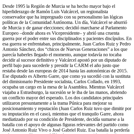
Desde 1995 la Región de Murcia se ha hecho mayor bajo el
hiperliderazgo de Ramón Luis Valcárcel, un regionalista
conservador que ha impregnado con su personalismo las lógicas
políticas de la Comunidad Autónoma. Un día, Valcárcel se aburrió
de Murcia y de ganar elecciones; decidió marcharse al Parlamento
Europeo –donde ahora es Vicepresidente– y abrió una cruenta
guerra por el poder entre sus disciplinados y pacientes discípulos. En
esa guerra se enfrentaban, principalmente, Juan Carlos Ruiz y Pedro
Antonio Sánchez, dos “chicos de Nuevas Generaciones” a los que
parecía haberles llegado el momento, aunque todavía no tocaba
decidir al sucesor definitivo y Valcárcel apostó por un diputado de
perfil bajo para sucederle y presidir la CARM el año justo que
restaba desde las europeas de 2014 hasta las autonómicas de 2015.
Ese diputado es Alberto Garre, que como ya sucedió con la sustituta
del dimisionario Presidente socialista, Carlos Collado, en 1993,
ocupaba un cargo en la mesa de la Asamblea. Mientras Valcárcel
viajaba a Estrasburgo, la sucesión se le iba de las manos, abriendo
un conflicto mayor del esperado. Los dos candidatos principales
utilizaron presuntamente a la trama Púnica para mejorar su
posicionamiento y reputación (Juan Carlos Ruiz tuvo que dimitir por
su imputación en el caso), mientras que el tranquilo Garre, ahora
mediatizado por su condición de Presidente, decidía sumarse a la
batalla con el apoyo de algunas figuras relevantes del partido como
José Antonio Ruiz Vivo o José Gabriel Ruiz. Esa batalla la perdería