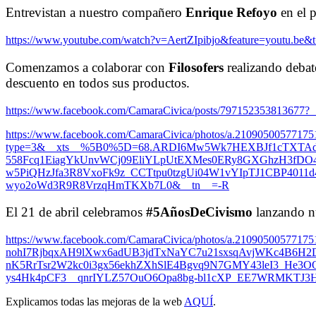
Entrevistan a nuestro compañero
Enrique Refoyo
en el 
https://www.youtube.com/watch?v=AertZIpibjo&feature=youtu.be&
Comenzamos a colaborar con
Filosofers
realizando debat
descuento en todos sus productos.
https://www.facebook.com/CamaraCivica/posts/797152353813677?
https://www.facebook.com/CamaraCivica/photos/a.2109050057717
type=3&__xts__%5B0%5D=68.ARDI6Mw5Wk7HEXBJf1cTXTA
558Fcq1EiagYkUnvWCj09EliYLpUtEXMes0ERy8GXGhzH3fDO
w5PiQHzJfa3R8VxoFk9z_CCTtpu0tzgUi04W1vYIpTJ1CBP40
wyo2oWd3R9R8VrzqHmTKXb7L0&__tn__=-R
El 21 de abril celebramos
#5AñosDeCivismo
lanzando nu
https://www.facebook.com/CamaraCivica/photos/a.210905005
nohI7RjbqxAH9lXwx6adUB3jdTxNaYC7u21sxsqAvjWKc4B6H2D
nK5RrTsr2W2kc0i3gx56ekhZXhSlE4Bgvq9N7GMY43leI3_He3O
ys4Hk4pCF3__qnrIYLZ57OuO6Opa8bg-bl1cXP_EE7WRMKTJ
Explicamos todas las mejoras de la web
AQUÍ
.