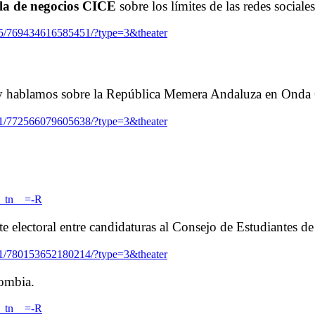
ela de negocios CICE
sobre los límites de las redes sociales
5/769434616585451/?type=3&theater
 hablamos sobre la República Memera Andaluza en Onda 
1/772566079605638/?type=3&theater
__tn__=-R
e electoral entre candidaturas al Consejo de Estudiantes d
1/780153652180214/?type=3&theater
lombia.
__tn__=-R