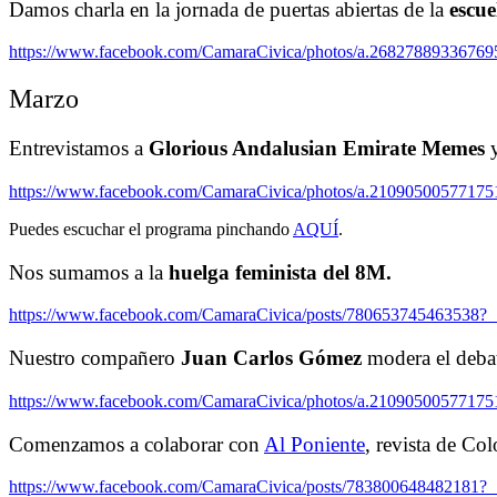
Damos charla en la jornada de puertas abiertas de la
escu
https://www.facebook.com/CamaraCivica/photos/a.26827889336769
Marzo
Entrevistamos a
Glorious Andalusian Emirate Memes
y
https://www.facebook.com/CamaraCivica/photos/a.21090500577175
Puedes escuchar el programa pinchando
AQUÍ
.
Nos sumamos a la
huelga feminista del 8M.
https://www.facebook.com/CamaraCivica/posts/780653745463538?
Nuestro compañero
Juan Carlos Gómez
modera el debat
https://www.facebook.com/CamaraCivica/photos/a.21090500577175
Comenzamos a colaborar con
Al Poniente
, revista de Co
https://www.facebook.com/CamaraCivica/posts/783800648482181?