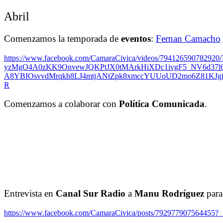
Abril
Comenzamos la temporada de
eventos
:
Fernan Camacho
https://www.facebook.com/CamaraCivica/videos/7941265907
yzMgO4A0zKK9OnvewJQKPtJX0tMArkHiXDc1ivgF5_NV6d37l6
A8YBIOsvvdMrqkh8LJ4mtjANtZpk8xmccYUUoUD2mo6Z81KJgi
R
Comenzamos a colaborar con
Política Comunicada
.
Entrevista en
Canal Sur Radio
a
Manu Rodríguez
para 
https://www.facebook.com/CamaraCivica/posts/792977907564455?