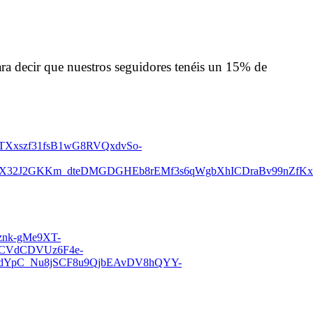
a decir que nuestros seguidores tenéis un 15% de
Xxszf31fsB1wG8RVQxdvSo-
vqX32J2GKKm_dteDMGDGHEb8rEMf3s6qWgbXhICDraBv99nZfKx
aznk-gMe9XT-
GCVdCDVUz6F4e-
rmdYpC_Nu8jSCF8u9QjbEAvDV8hQYY-