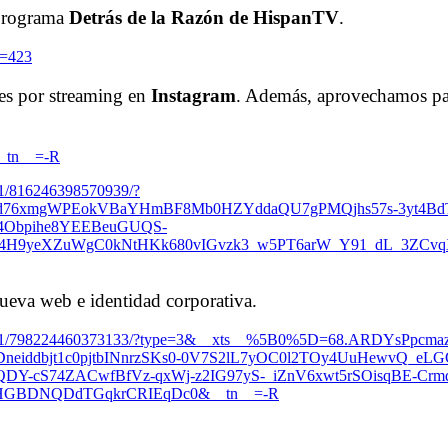
programa
Detrás de la Razón de HispanTV
.
t=423
es por streaming en
Instagram
. Además, aprovechamos par
__tn__=-R
51/816246398570939/?
d76xmgWPEokVBaYHmBF8Mb0HZYddaQU7gPMQjhs57s-3yt4BdT
4Obpihe8YEEBeuGUQS-
11d4H9yeXZuWgC0kNtHKk680vIGvzk3_w5PT6arW_Y91_dL_3ZC
eva web e identidad corporativa.
771751/798224460373133/?type=3&__xts__%5B0%5D=68.ARDYsPpcm
neiddbjt1c0pjtbINnrzSKs0-0V7S2lL7yOC0l2TOy4UuHewvQ_eL
QDY-cS74ZACwfBfVz-qxWj-z2IG97yS-_iZnV6xwt5rSOisqBE-C
3HGBDNQDdTGqkrCRIEqDc0&__tn__=-R