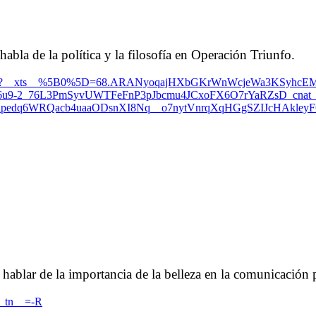
habla de la política y la filosofía en Operación Triunfo.
82920/?__xts__%5B0%5D=68.ARANyoqajHXbGKrWnWcjeWa3KSyhcEM
u9-2_76L3PmSyvUWTFeFnP3pJbcmu4JCxoFX6O7rYaRZsD_cnat_
pedq6WRQacb4uaaODsnXI8Nq__o7nytVnrqXqHGgSZIJcHAkleyF
hablar de la importancia de la belleza en la comunicación p
__tn__=-R