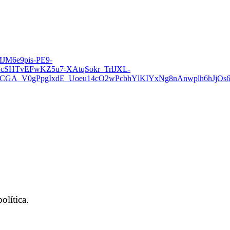
JM6e9pis-PE9-
cSHTvEFwKZ5u7-XAtqSokr_TrlJXL-
CGA_V0gPpgIxdE_Uoeu14cO2wPcbhYlKIYxNg8nAnwplh6hJjOs6
olítica.