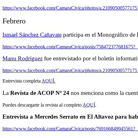
https://www.facebook.com/CamaraCivica/photos/a.21090500577175
Febrero
Ismael Sánchez Cañavate
participa en el Monográfico de 
https://www.facebook.com/CamaraCivica/posts/758472377681675?
Manu Rodríguez
fue entrevistado por el boletín informat
https://www.facebook.com/CamaraCivica/photos/a.21090500577175
Entrevista completa
AQUÍ.
La
Revista de ACOP Nº 24
nos menciona como la cuenta
Puedes descargarte la revista al completo
AQUÍ
.
Entrevista a
Mercedes Serrato
en
El Altavoz
para habl
https://www.facebook.com/CamaraCivica/posts/769166849945561?