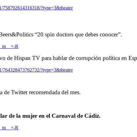
1/758792614316318/?type=3&theater
Beers&Politics “20 spin doctors que debes conocer”.
__tn__=-R
ivo de Hispan TV para hablar de corrupción política en Es
1/764328473762732/?type=3&theater
 de Twitter recomendada del mes.
ar de la mujer en el Carnaval de Cádiz.
__tn__=-R